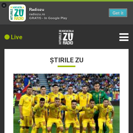
×
Radiozu
Get it
radiozu.ro
GRATIS - In Google Play
Live
ȘTIRILE ZU