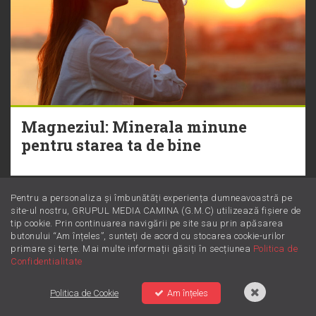
Magneziul: Minerala minune
pentru starea ta de bine
Pentru a personaliza și îmbunătăți experiența dumneavoastră pe
DJ-ii ZU
Reţeaua ZU
Contact
site-ul nostru, GRUPUL MEDIA CAMINA (G.M.C) utilizează fișiere de
Politica de Confidentialitate
Politica de Cookie
tip cookie. Prin continuarea navigării pe site sau prin apăsarea
Termeni și Condiții
butonului “Am înțeles”, sunteți de acord cu stocarea cookie-urilor
primare și terțe. Mai multe informații găsiți în secțiunea
Politica de
Confidentialitate
Hiturile se ascultă la
!
Politica de Cookie
Am înțeles