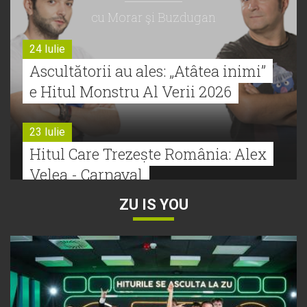
cu Morar şi Buzdugan
24 Iulie
Ascultătorii au ales: „Atâtea inimi”
e Hitul Monstru Al Verii 2026
23 Iulie
Hitul Care Trezește România: Alex
Velea - Carnaval
ZU IS YOU
22 Iulie
Bătălie strânsă la Hitul Monstru Al
Verii: Cabron versus Faydee
21 Iulie