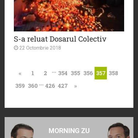
S-a reluat Dosarul Colectiv
22 Octombrie 2018
...
«
1
2
354
355
356
358
357
...
359
360
426
427
»
MORNING ZU