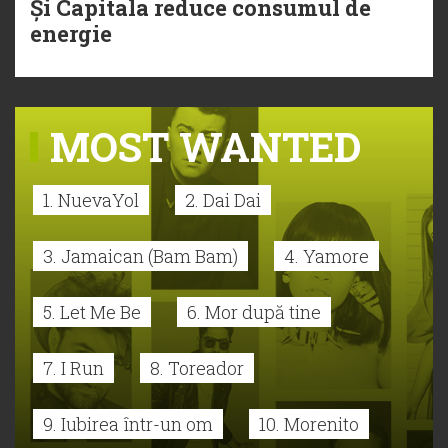
Și Capitala reduce consumul de
energie
MOST WANTED
1. NuevaYol
2. Dai Dai
3. Jamaican (Bam Bam)
4. Yamore
5. Let Me Be
6. Mor după tine
7. I Run
8. Toreador
9. Iubirea într-un om
10. Morenito