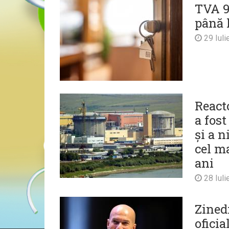
TVA 9
până 
29 Iuli
React
a fost
și a n
cel ma
ani
28 Iuli
Zined
oficia