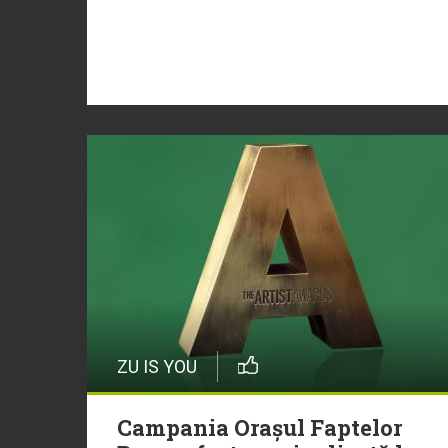
ZU IS YOU
Campania Orașul Faptelor