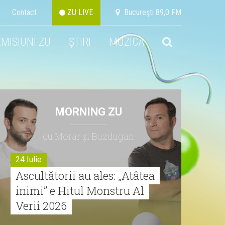
Contact
ZU LIVE
Bucureşti 89,0 FM
EMISIUNI ZU
ȘTIRI
MUZICA
MORNING ZU
cu Morar şi Buzdugan
24 Iulie
Ascultătorii au ales: „Atâtea
inimi” e Hitul Monstru Al
Verii 2026