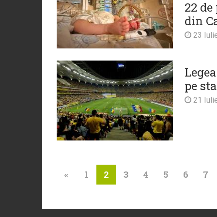
22 de 
din C
23 Iuli
Legea
pe st
21 Iuli
«
1
3
4
5
6
7
2