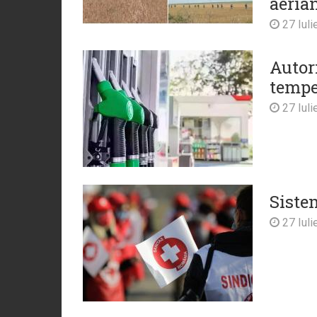
aeria
27 Iuli
Autor
tempe
27 Iuli
Siste
27 Iuli