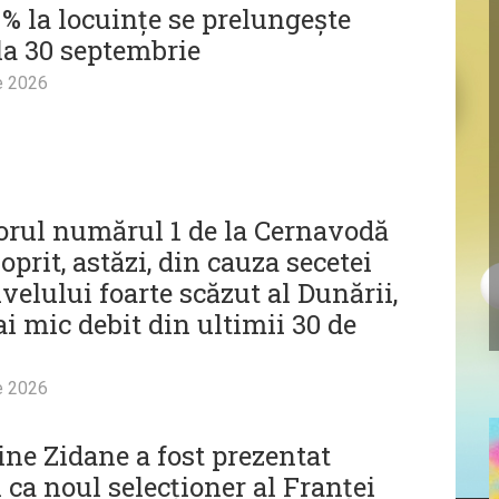
% la locuințe se prelungește
la 30 septembrie
e 2026
orul numărul 1 de la Cernavodă
 oprit, astăzi, din cauza secetei
ivelului foarte scăzut al Dunării,
i mic debit din ultimii 30 de
e 2026
ine Zidane a fost prezentat
l ca noul selecționer al Franței