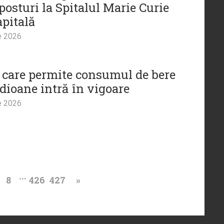
posturi la Spitalul Marie Curie
apitală
e 2026
 care permite consumul de bere
adioane intră în vigoare
e 2026
...
8
426
427
»