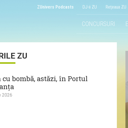
ZUnivers Podcasts
DJ-ii ZU
Reţeaua ZU
CONCURSURI
RILE ZU
 cu bombă, astăzi, în Portul
anța
e 2026