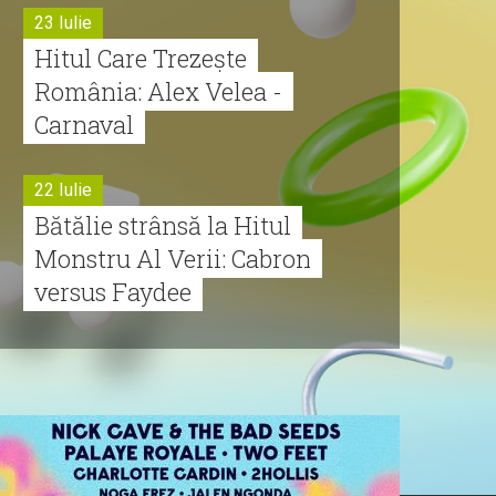
23 Iulie
Hitul Care Trezește
România: Alex Velea -
Carnaval
22 Iulie
Bătălie strânsă la Hitul
Monstru Al Verii: Cabron
versus Faydee
21 Iulie
Dă volumul mai tare!
Cabron vine cu Hitul
Monstru al Verii