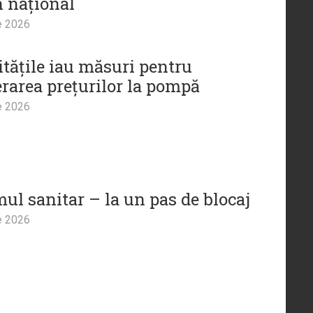
n național
e 2026
itățile iau măsuri pentru
rarea prețurilor la pompă
e 2026
mul sanitar – la un pas de blocaj
e 2026