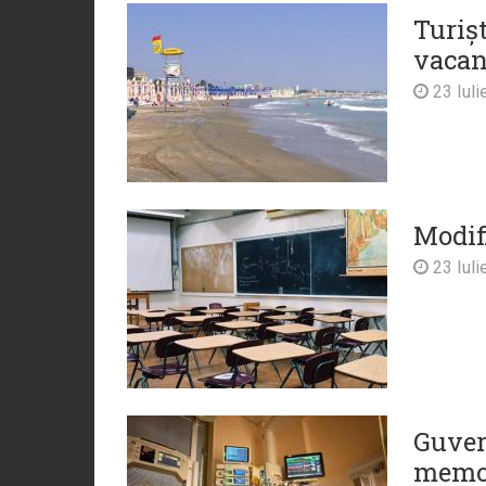
Turișt
vacan
23 Iuli
Modif
23 Iuli
Guvern
memor