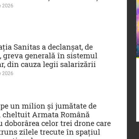
e 2026
ția Sanitas a declanșat, de
i, greva generală în sistemul
r, din cauza legii salarizării
e 2026
pe un milion și jumătate de
a cheltuit Armata Română
 doborârea celor trei drone care
runs zilele trecute în spațiul