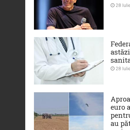
28 Iuli
Federa
astăz
sanita
28 Iuli
Aproa
euro 
pentru
au păt