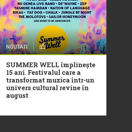
20 Iulie
Episod nou | Muzica Aia x
DJ Christian Thomson
20 Iulie
NOUTATI
Torpedoul lui Morar: Theo
Rose - „Ceai lângă tine”
SUMMER WELL împlinește
15 ani. Festivalul care a
transformat muzica într-un
univers cultural revine în
august