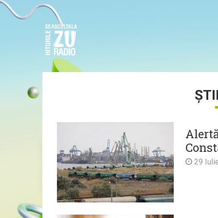
ȘTI
Alertă
Const
29 Iuli