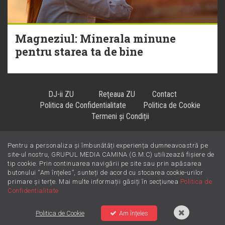
Magneziul: Minerala minune
pentru starea ta de bine
DJ-ii ZU
Reţeaua ZU
Contact
Politica de Confidentialitate
Politica de Cookie
Termeni și Condiții
Pentru a personaliza și îmbunătăți experiența dumneavoastră pe
Hiturile se ascultă la
!
site-ul nostru, GRUPUL MEDIA CAMINA (G.M.C) utilizează fișiere de
tip cookie. Prin continuarea navigării pe site sau prin apăsarea
butonului “Am înțeles”, sunteți de acord cu stocarea cookie-urilor
primare și terțe. Mai multe informații găsiți în secțiunea
Politica de
Confidentialitate
Politica de Cookie
Am înțeles