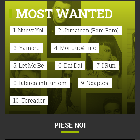
MOST WANTED
1. NuevaYol
2. Jamaican (Bam Bam)
3. Yamore
4. Mor după tine
5. Let Me Be
6. Dai Dai
7. I Run
8. Iubirea într-un om
9. Noaptea
10. Toreador
PIESE NOI