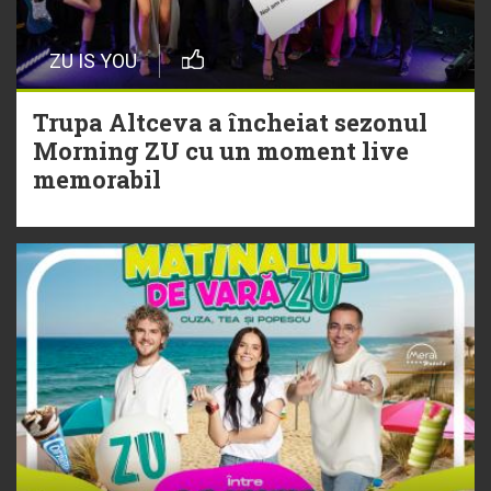
20 Iulie
Episod nou | Muzica Aia x DJ
ZU IS YOU
Christian Thomson
Trupa Altceva a încheiat sezonul
20 Iulie
Morning ZU cu un moment live
Torpedoul lui Morar: Theo Rose -
memorabil
„Ceai lângă tine”