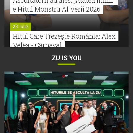
Ascultătorii au ales: „Atâtea inimi”
e Hitul Monstru Al Verii 2026
23 Iulie
Hitul Care Trezește România: Alex
Velea - Carnaval
ZU IS YOU
22 Iulie
Bătălie strânsă la Hitul Monstru Al
Verii: Cabron versus Faydee
21 Iulie
Dă volumul mai tare! Cabron vine
cu Hitul Monstru al Verii