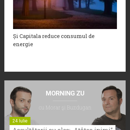
Și Capitala reduce consumul de
energie
MORNING ZU
cu Morar şi Buzdugan
24 Iulie