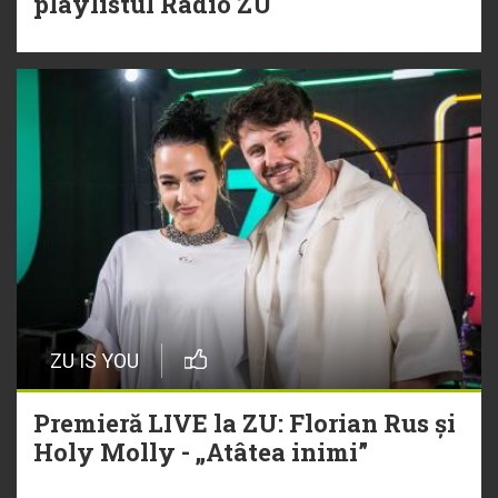
playlistul Radio ZU
ZU IS YOU
Premieră LIVE la ZU: Florian Rus și
Holy Molly - „Atâtea inimi”