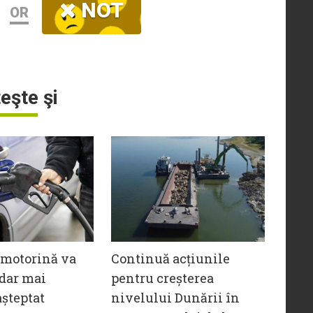
NOT
OR
teşte şi
 motorină va
Continuă acțiunile
 dar mai
pentru creșterea
șteptat
nivelului Dunării în