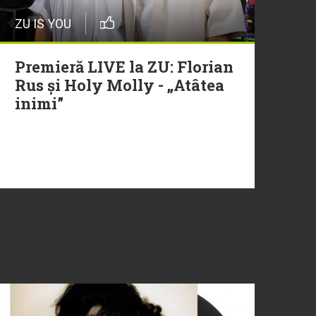
ZU IS YOU
Premieră LIVE la ZU: Florian
Rus și Holy Molly - „Atâtea
inimi”