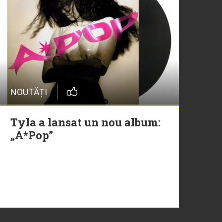
NOUTĂȚI
Tyla a lansat un nou album:
„A*Pop”