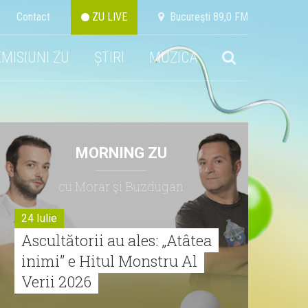
Contact
ZU LIVE
Bucureşti 89,0 FM
EMISIUNI ZU
ȘTIRI
MUZICA
MORNING ZU
cu Morar şi Buzdugan
24 Iulie
Ascultătorii au ales: „Atâtea
inimi” e Hitul Monstru Al
Verii 2026