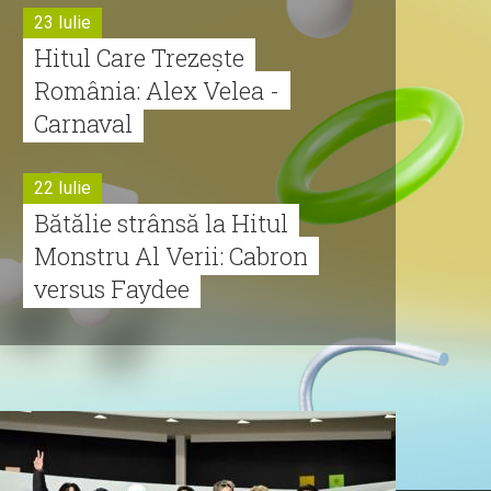
23 Iulie
Hitul Care Trezește
România: Alex Velea -
Carnaval
22 Iulie
Bătălie strânsă la Hitul
Monstru Al Verii: Cabron
versus Faydee
21 Iulie
Dă volumul mai tare!
Cabron vine cu Hitul
Monstru al Verii