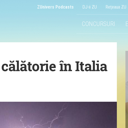
ZUnivers Podcasts
DJ-ii ZU
Reţeaua ZU
CONCURSURI
călătorie în Italia