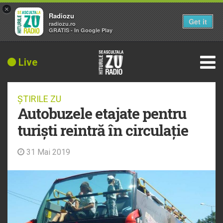
×
Radiozu
Get it
radiozu.ro
GRATIS - In Google Play
Live
ȘTIRILE ZU
Autobuzele etajate pentru
turiști reintră în circulație
31 Mai 2019