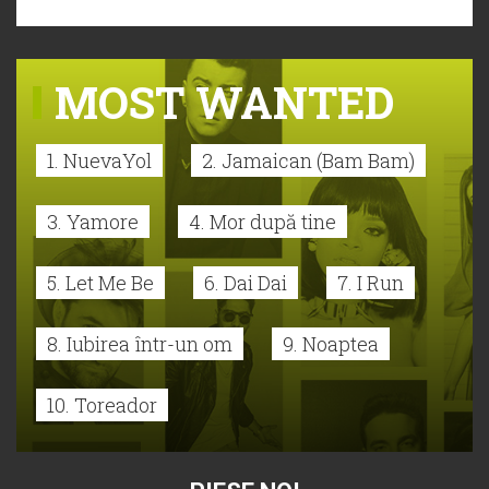
MOST WANTED
1. NuevaYol
2. Jamaican (Bam Bam)
3. Yamore
4. Mor după tine
5. Let Me Be
6. Dai Dai
7. I Run
8. Iubirea într-un om
9. Noaptea
10. Toreador