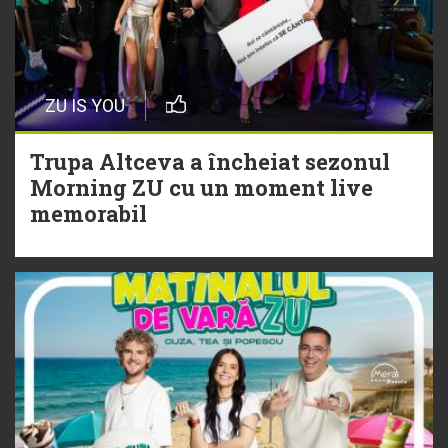
20 Iulie
Episod nou | Muzica Aia x DJ
ZU IS YOU
Christian Thomson
Trupa Altceva a încheiat sezonul
20 Iulie
Morning ZU cu un moment live
Torpedoul lui Morar: Theo Rose -
memorabil
„Ceai lângă tine”