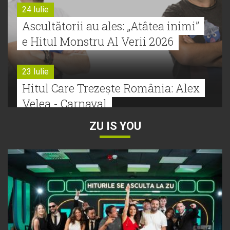
24 Iulie
Ascultătorii au ales: „Atâtea inimi”
e Hitul Monstru Al Verii 2026
23 Iulie
Hitul Care Trezește România: Alex
Velea - Carnaval
ZU IS YOU
22 Iulie
Bătălie strânsă la Hitul Monstru Al
Verii: Cabron versus Faydee
21 Iulie
Dă volumul mai tare! Cabron vine
cu Hitul Monstru al Verii