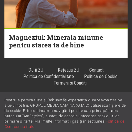
Magneziul: Minerala minune
pentru starea ta de bine
DJ-ii ZU
Reţeaua ZU
Contact
Politica de Confidentialitate
Politica de Cookie
Termeni și Condiții
Pentru a personaliza și îmbunătăți experiența dumneavoastră pe
Hiturile se ascultă la
!
site-ul nostru, GRUPUL MEDIA CAMINA (G.M.C) utilizează fișiere de
tip cookie. Prin continuarea navigării pe site sau prin apăsarea
butonului “Am înțeles”, sunteți de acord cu stocarea cookie-urilor
primare și terțe. Mai multe informații găsiți în secțiunea
Politica de
Confidentialitate