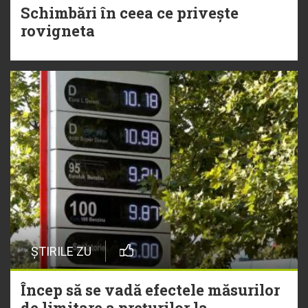
Schimbări în ceea ce privește
rovigneta
ȘTIRILE ZU
Încep să se vadă efectele măsurilor
de limitare a prețurilor la