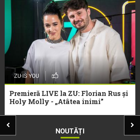
ZU IS YOU
Premieră LIVE la ZU: Florian Rus și
Holy Molly - „Atâtea inimi”
NOUTĂȚI