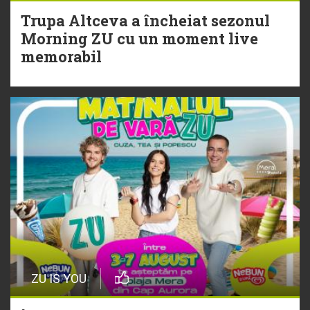
Trupa Altceva a încheiat sezonul
20 Iulie
Morning ZU cu un moment live
Torpedoul lui Morar: Theo Rose -
memorabil
„Ceai lângă tine”
ZU IS YOU