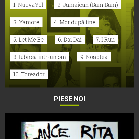
1. NuevaYol
2. Jamaican (Bam Bam)
3. Yamore
4. Mor după tine
5. Let Me Be
6. Dai Dai
7. I Run
8. Iubirea într-un om
9. Noaptea
10. Toreador
PIESE NOI