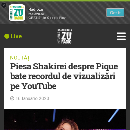
×
Radiozu
Get it
radiozu.ro
GRATIS - In Google Play
Live
NOUTĂȚI
Piesa Shakirei despre Pique
bate recordul de vizualizări
pe YouTube
16 Ianuarie 2023