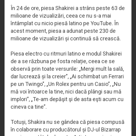
În 24 de ore, piesa Shakirei a strâns peste 63 de
milioane de vizualizări, ceea ce nu s-a mai
întâmplat cu nicio piesă latino pe YouTube. În
acest moment, piesa a adunat peste 230 de
milioane de vizualizări și continuă să crească.
Piesa electro cu ritmuri latino e modul Shakirei
de a se răzbuna pe fosta relație, ceea ce se
observă prin toate versurile: „Mergi mult la sală,
dar lucrează și la creier”, „Ai schimbat un Ferrari
pe un Twingo", „Un Rolex pentru un Casio”, „Nu
mă voi întoarce la tine, nici dacă plângi sau mă
implori”, „Te-am depăşit şi de asta eşti acum cu
cineva ca tine”.
Totuși, Shakira nu se gândea că piesa compusă
în colaborare cu producătorul și DJ-ul Bizarrap