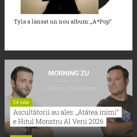
Tyla a lansat un nou album: „A*Pop”
MORNING ZU
cu Morar şi Buzdugan
24 Iulie
Ascultătorii au ales: „Atâtea inimi”
e Hitul Monstru Al Verii 2026