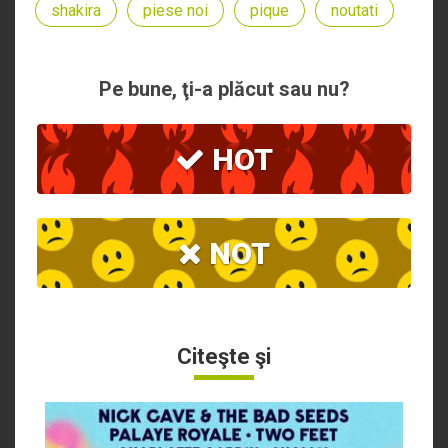
shakira
piese noi
pique
noutati
Pe bune, ţi-a plăcut sau nu?
HOT
NOT
Citeşte şi