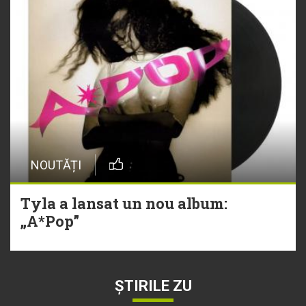
NOUTĂȚI
Tyla a lansat un nou album:
„A*Pop”
ȘTIRILE ZU