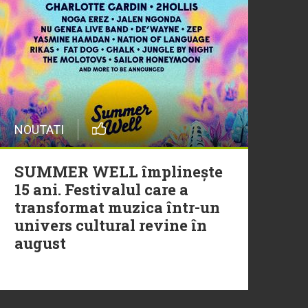
20 Iulie
Episod nou | Muzica Aia x
DJ Christian Thomson
20 Iulie
NOUTATI
Torpedoul lui Morar: Theo
Rose - „Ceai lângă tine”
SUMMER WELL împlinește
15 ani. Festivalul care a
transformat muzica într-un
univers cultural revine în
august