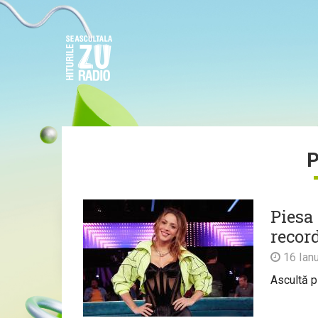
P
Piesa
recor
16 Ianu
Ascultă p