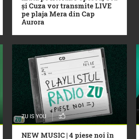
și Cuza vor transmite LIVE
pe plaja Mera din Cap
Aurora
ZU IS YOU
NEW MUSIC | 4 piese noi în