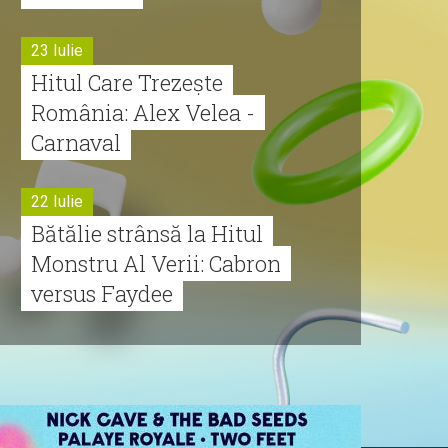
23 Iulie
Hitul Care Trezește
România: Alex Velea -
Carnaval
22 Iulie
Bătălie strânsă la Hitul
Monstru Al Verii: Cabron
versus Faydee
21 Iulie
Dă volumul mai tare!
Cabron vine cu Hitul
Monstru al Verii