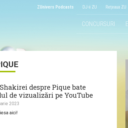
ZUnivers Podcasts
DJ-ii ZU
Reţeaua ZU
CONCURSURI
IQUE
 Shakirei despre Pique bate
dul de vizualizări pe YouTube
arie 2023
iesa aici!