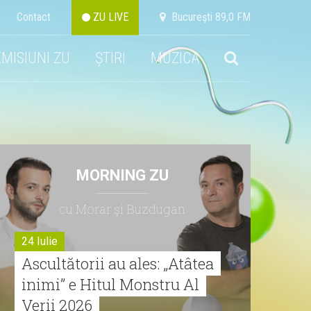
Contact
ZU LIVE
Bucureşti 89,0 FM
EMISIUNI ZU
ȘTIRI
MUZICA
MORNING ZU
cu Morar şi Buzdugan
24 Iulie
Ascultătorii au ales: „Atâtea
inimi” e Hitul Monstru Al
Verii 2026