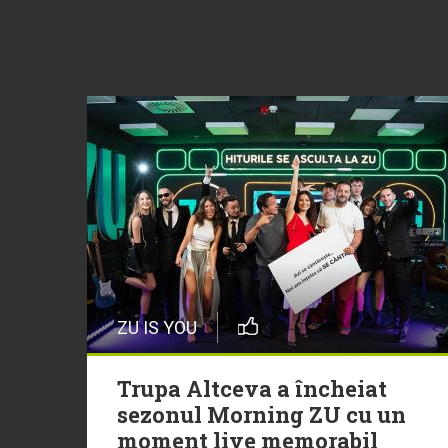
ZU IS YOU
Trupa Altceva a încheiat
sezonul Morning ZU cu un
moment live memorabil