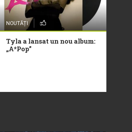
NOUTĂȚI
Tyla a lansat un nou album:
„A*Pop”