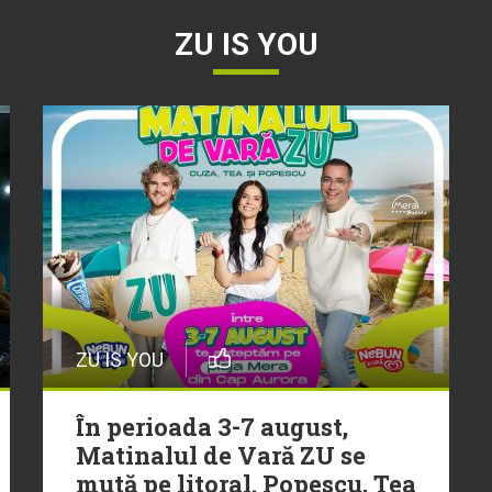
ZU IS YOU
ZU IS YOU
În perioada 3-7 august,
Matinalul de Vară ZU se
mută pe litoral. Popescu, Tea