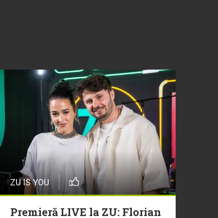
ZU IS YOU
Premieră LIVE la ZU: Florian