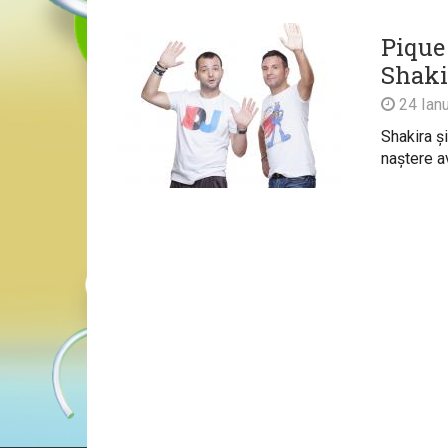
Pique
Shaki
24 Ianu
Shakira și
naștere a