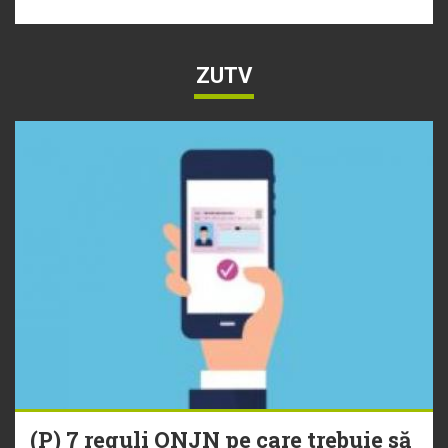
ZUTV
(P) 7 reguli ONJN pe care trebuie să