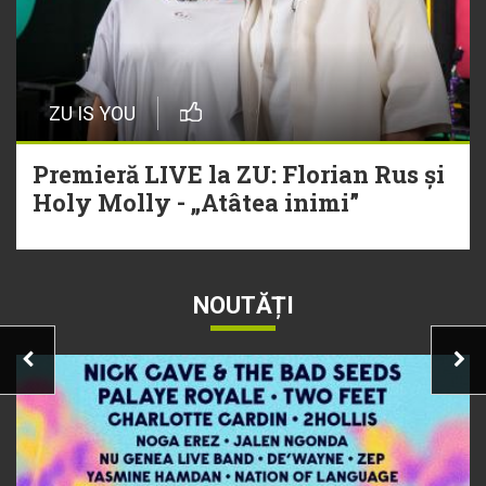
ZU IS YOU
Premieră LIVE la ZU: Florian Rus și
Holy Molly - „Atâtea inimi”
NOUTĂȚI