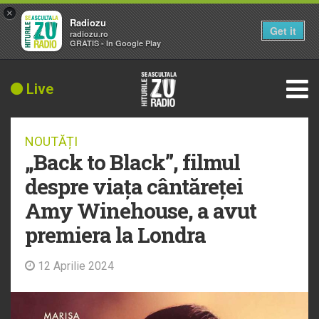
×
Radiozu
Get it
radiozu.ro
GRATIS - In Google Play
Live
NOUTĂȚI
„Back to Black”, filmul
despre viața cântăreței
Amy Winehouse, a avut
premiera la Londra
12 Aprilie 2024