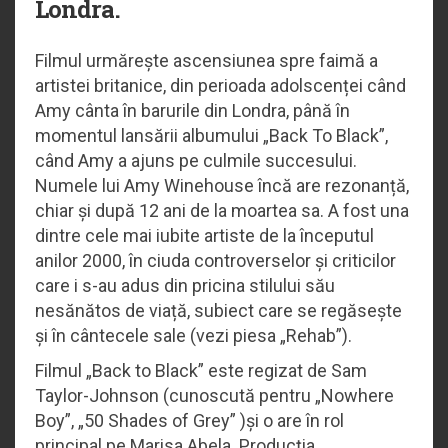
Londra.
Filmul urmărește ascensiunea spre faimă a
artistei britanice, din perioada adolscenței când
Amy cânta în barurile din Londra, până în
momentul lansării albumului „Back To Black”,
când Amy a ajuns pe culmile succesului.
Numele lui Amy Winehouse încă are rezonanță,
chiar și după 12 ani de la moartea sa. A fost una
dintre cele mai iubite artiste de la începutul
anilor 2000, în ciuda controverselor și criticilor
care i s-au adus din pricina stilului său
nesănătos de viață, subiect care se regăsește
și în cântecele sale (vezi piesa „Rehab”).
Filmul „Back to Black” este regizat de Sam
Taylor-Johnson (cunoscută pentru „Nowhere
Boy”, „50 Shades of Grey” )și o are în rol
principal pe Marisa Abela. Producția