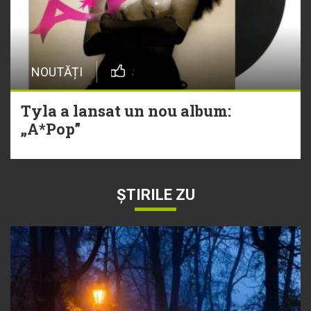
NOUTĂȚI
Tyla a lansat un nou album:
„A*Pop”
ȘTIRILE ZU