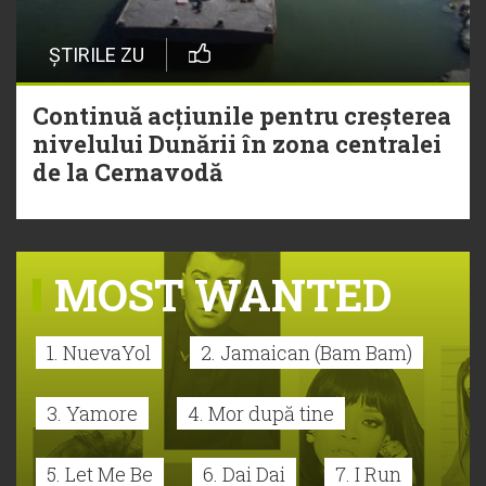
ȘTIRILE ZU
Continuă acțiunile pentru creșterea
nivelului Dunării în zona centralei
de la Cernavodă
MOST WANTED
1. NuevaYol
2. Jamaican (Bam Bam)
3. Yamore
4. Mor după tine
5. Let Me Be
6. Dai Dai
7. I Run