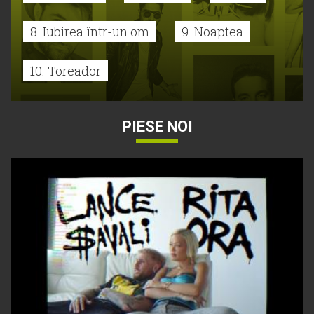
8. Iubirea într-un om
9. Noaptea
10. Toreador
PIESE NOI