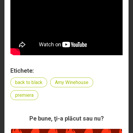
Etichete:
back to black
Amy Winehouse
premiera
Pe bune, ţi-a plăcut sau nu?