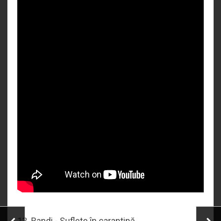
13. Randi - Suflete în carantină