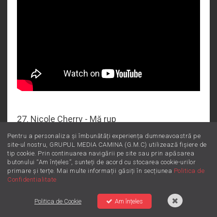
27. Nicole Cherry - Mă rup
Pentru a personaliza și îmbunătăți experiența dumneavoastră pe
site-ul nostru, GRUPUL MEDIA CAMINA (G.M.C) utilizează fișiere de
tip cookie. Prin continuarea navigării pe site sau prin apăsarea
butonului “Am înțeles”, sunteți de acord cu stocarea cookie-urilor
primare și terțe. Mai multe informații găsiți în secțiunea
Politica de
Confidentialitate
Politica de Cookie
Am înțeles