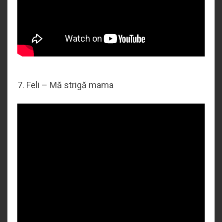
7. Feli – Mă strigă mama