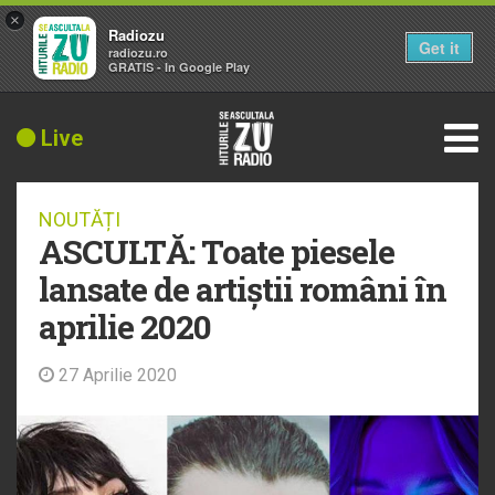
×
Radiozu
Get it
radiozu.ro
GRATIS - In Google Play
Live
NOUTĂȚI
ASCULTĂ: Toate piesele
lansate de artiștii români în
aprilie 2020
27 Aprilie 2020