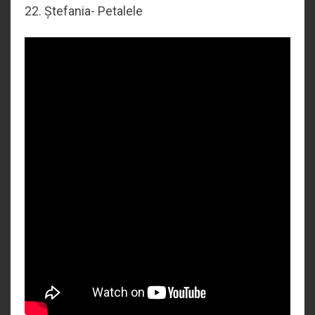
22. Ștefania- Petalele