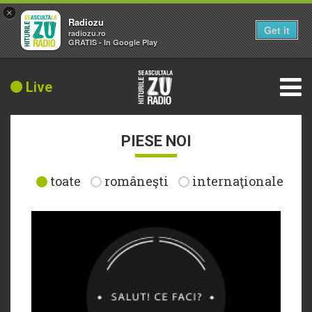
×
Radiozu
Get it
radiozu.ro
GRATIS - In Google Play
Live
PIESE NOI
toate
româneşti
internaţionale