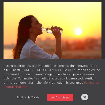
Pentru a personaliza și îmbunătăți experiența dumneavoastră pe
site-ul nostru, GRUPUL MEDIA CAMINA (G.M.C) utilizează fișiere de
Magneziul: Minerala minune
tip cookie. Prin continuarea navigării pe site sau prin apăsarea
butonului “Am înțeles”, sunteți de acord cu stocarea cookie-urilor
pentru starea ta de bine
primare și terțe. Mai multe informații găsiți în secțiunea
Politica de
Confidentialitate
Politica de Cookie
Am înțeles
DJ-ii ZU
Reţeaua ZU
Contact