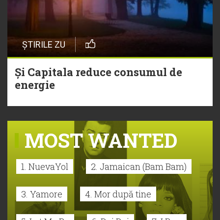
ȘTIRILE ZU
Și Capitala reduce consumul de
energie
MOST WANTED
1. NuevaYol
2. Jamaican (Bam Bam)
3. Yamore
4. Mor după tine