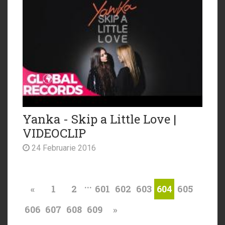
Yanka - Skip a Little Love |
VIDEOCLIP
24 Februarie 2016
...
«
1
2
601
602
603
605
604
606
607
608
609
»