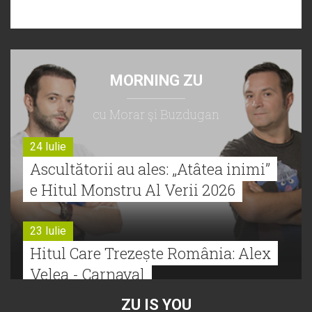
MORNING ZU
cu Morar şi Buzdugan
24 Iulie
Ascultătorii au ales: „Atâtea inimi”
e Hitul Monstru Al Verii 2026
23 Iulie
Hitul Care Trezește România: Alex
Velea - Carnaval
ZU IS YOU