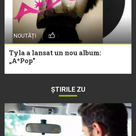
NOUTĂȚI
Tyla a lansat un nou album:
„A*Pop”
ȘTIRILE ZU