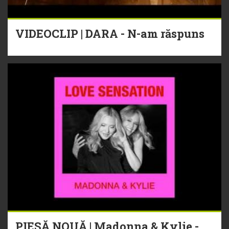
VIDEOCLIP | DARA - N-am răspuns
PIESĂ NOUĂ | Madonna & Kylie -