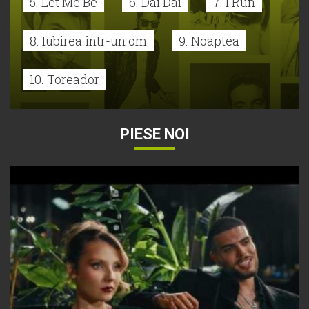
5. Let Me Be
6. Dai Dai
7. I Run
8. Iubirea într-un om
9. Noaptea
10. Toreador
PIESE NOI