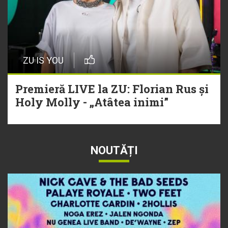
ZU IS YOU
Premieră LIVE la ZU: Florian Rus și
Holy Molly - „Atâtea inimi”
NOUTĂȚI