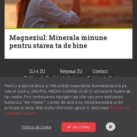
Magneziul: Minerala minune
pentru starea ta de bine
DJ-ii ZU
Reţeaua ZU
Contact
Politica de Confidentialitate
Politica de Cookie
Termeni și Condiții
Pentru a personaliza și îmbunătăți experiența dumneavoastră pe
site-ul nostru, GRUPUL MEDIA CAMINA (G.M.C) utilizează fișiere de
tip cookie. Prin continuarea navigării pe site sau prin apăsarea
butonului “Am înțeles”, sunteți de acord cu stocarea cookie-urilor
Hiturile se ascultă la
!
primare și terțe. Mai multe informații găsiți în secțiunea
Politica de
Confidentialitate
Politica de Cookie
Am înțeles