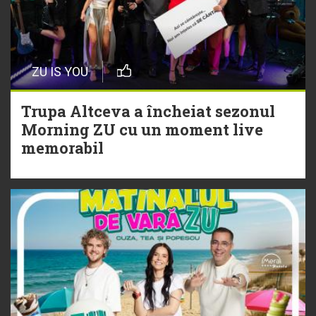
20 Iulie
Episod nou | Muzica Aia x DJ
ZU IS YOU
Christian Thomson
Trupa Altceva a încheiat sezonul
20 Iulie
Morning ZU cu un moment live
Torpedoul lui Morar: Theo Rose -
memorabil
„Ceai lângă tine”