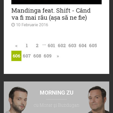
Mandinga feat. Shift - Când
va fi mai rău (așa să ne fie)
10 Februarie 2016
...
«
1
2
601
602
603
604
605
607
608
609
»
606
MORNING ZU
cu Morar şi Buzdugan