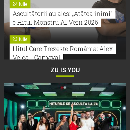
24 Iulie
Ascultătorii au ales: „Atâtea inimi”
e Hitul Monstru Al Verii 2026
23 Iulie
Hitul Care Trezește România: Alex
Velea - Carnaval
ZU IS YOU
22 Iulie
Bătălie strânsă la Hitul Monstru Al
Verii: Cabron versus Faydee
21 Iulie
Dă volumul mai tare! Cabron vine
cu Hitul Monstru al Verii