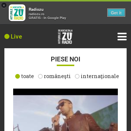
×
Radiozu
Get it
radiozu.ro
GRATIS - In Google Play
Live
PIESE NOI
toate
româneşti
internaţionale