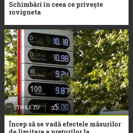
Schimbări în ceea ce privește
rovigneta
ȘTIRILE ZU
Încep să se vadă efectele măsurilor
de limitare a prețurilor la