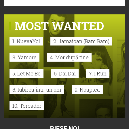
MOST WANTED
1. NuevaYol
2. Jamaican (Bam Bam)
3. Yamore
4. Mor după tine
5. Let Me Be
6. Dai Dai
7. I Run
8. Iubirea într-un om
9. Noaptea
10. Toreador
PIESE NOI