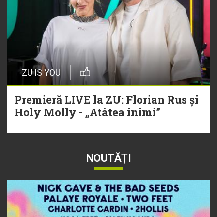
ZU IS YOU
Premieră LIVE la ZU: Florian Rus și
Holy Molly - „Atâtea inimi”
NOUTĂȚI