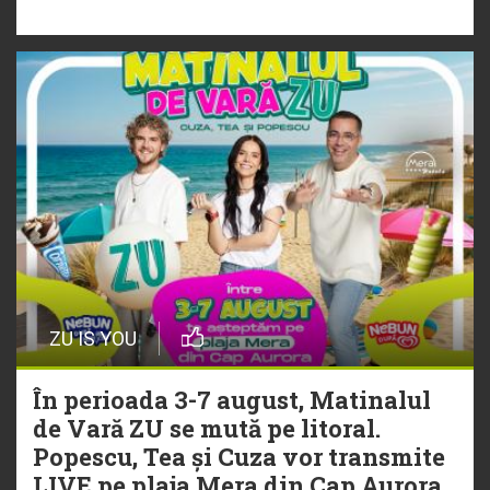
„Ceai lângă tine”
ZU IS YOU
În perioada 3-7 august, Matinalul
de Vară ZU se mută pe litoral.
Popescu, Tea și Cuza vor transmite
LIVE pe plaja Mera din Cap Aurora