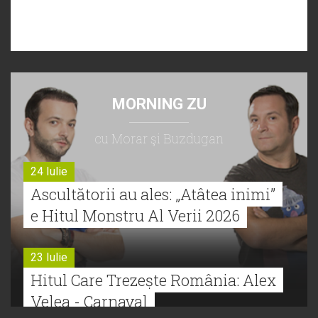
MORNING ZU
cu Morar şi Buzdugan
24 Iulie
Ascultătorii au ales: „Atâtea inimi”
e Hitul Monstru Al Verii 2026
23 Iulie
Hitul Care Trezește România: Alex
Velea - Carnaval