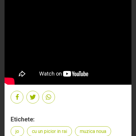
Etichete:
jo
cu un picior in rai
muzica noua