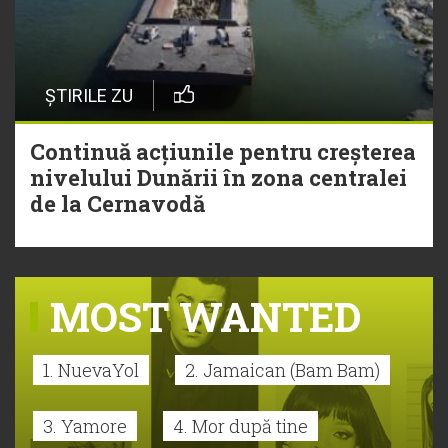
ȘTIRILE ZU
Continuă acțiunile pentru creșterea
nivelului Dunării în zona centralei
de la Cernavodă
MOST WANTED
1. NuevaYol
2. Jamaican (Bam Bam)
3. Yamore
4. Mor după tine