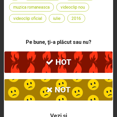
muzica romaneasca
videoclip nou
videoclip oficial
iulie
2016
Pe bune, ţi-a plăcut sau nu?
HOT
NOT
Vezi şi