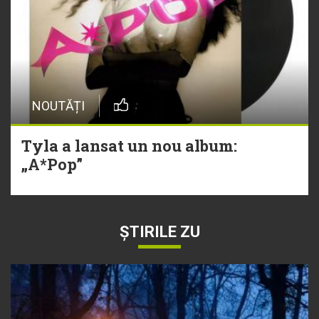
NOUTĂȚI
Tyla a lansat un nou album:
„A*Pop”
ȘTIRILE ZU