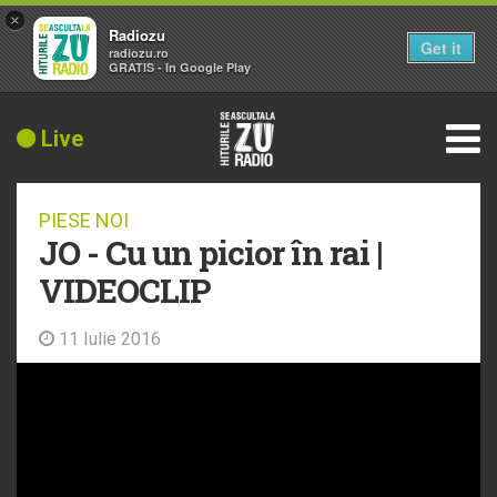
×
Radiozu
Get it
radiozu.ro
GRATIS - In Google Play
Live
PIESE NOI
JO - Cu un picior în rai |
VIDEOCLIP
11 Iulie 2016