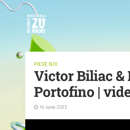
PIESE NOI
Victor Biliac &
Portofino | vid
16 Iunie 2023