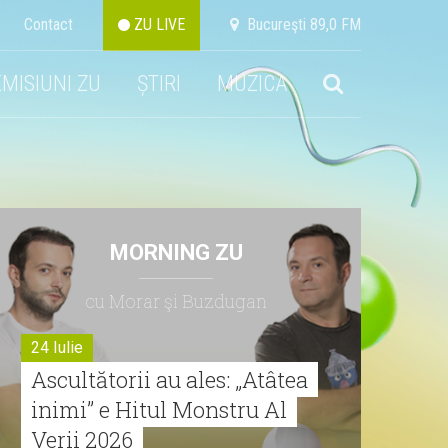
Contact
ZU LIVE
Bucureşti 89,0 FM
EMISIUNI ZU
ȘTIRI
MUZICA
MORNING ZU
cu Morar şi Buzdugan
24 Iulie
Ascultătorii au ales: „Atâtea
inimi” e Hitul Monstru Al
Verii 2026