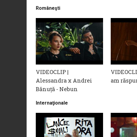
Româneşti
VIDEOCLIP |
VIDEOCLIP
Alessandra x Andrei
am răspu
Bănuță - Nebun
Internaţionale