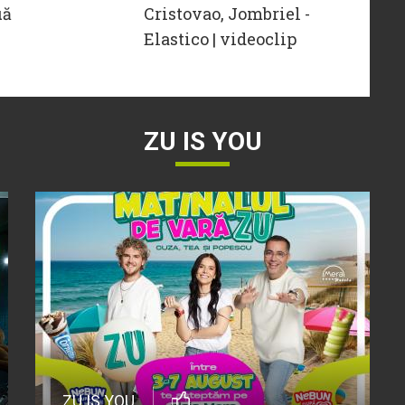
uă
Cristovao, Jombriel -
Elastico | videoclip
ZU IS YOU
ZU IS YOU