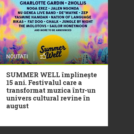
20 Iulie
Episod nou | Muzica Aia x
DJ Christian Thomson
20 Iulie
NOUTATI
Torpedoul lui Morar: Theo
Rose - „Ceai lângă tine”
SUMMER WELL împlinește
15 ani. Festivalul care a
transformat muzica într-un
univers cultural revine în
august