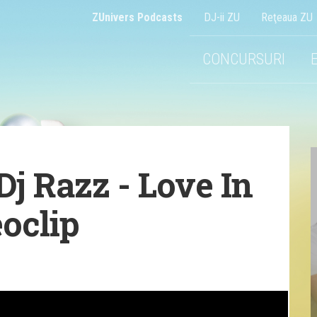
ZUnivers Podcasts
DJ-ii ZU
Reţeaua ZU
CONCURSURI
 Dj Razz - Love In
eoclip