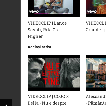
VIDEOCLIP | Lance
VIDEOCLI
Savali, Rita Ora -
Grande - 
Higher
Acelaşi artist
VIDEOCLIP | COJO x
Alessandr
Delia - Nu e despre
- Pământu