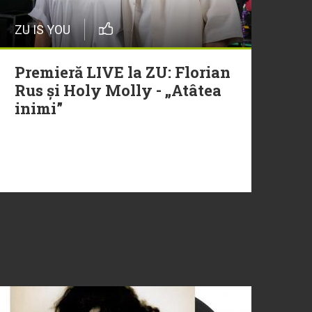
ZU IS YOU
Premieră LIVE la ZU: Florian
Rus și Holy Molly - „Atâtea
inimi”