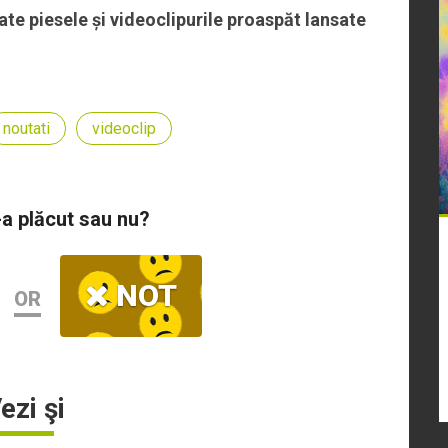
te piesele și videoclipurile proaspăt lansate
noutati
videoclip
-a plăcut sau nu?
NOT
OR
ezi şi