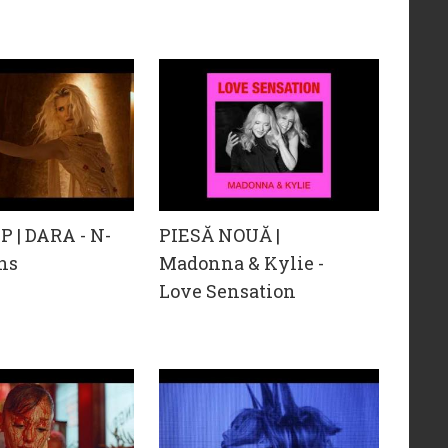
 | DARA - N-
PIESĂ NOUĂ |
ns
Madonna & Kylie -
Love Sensation