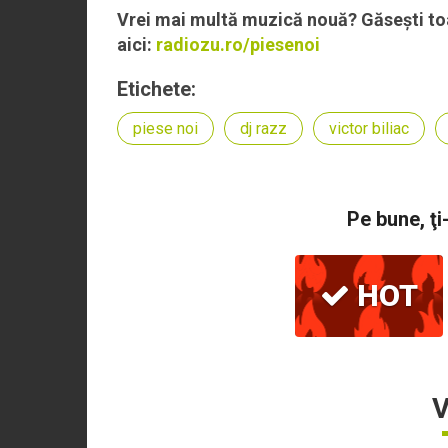
Vrei mai multă muzică nouă? Găsești toa
aici:
radiozu.ro/piesenoi
Etichete:
piese noi
dj razz
victor biliac
Pe bune, ţi
HOT
V