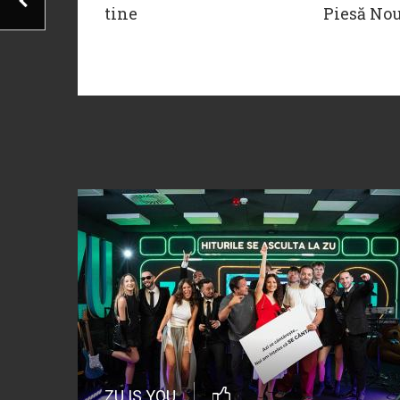
tine
Piesă No
ZU IS YOU