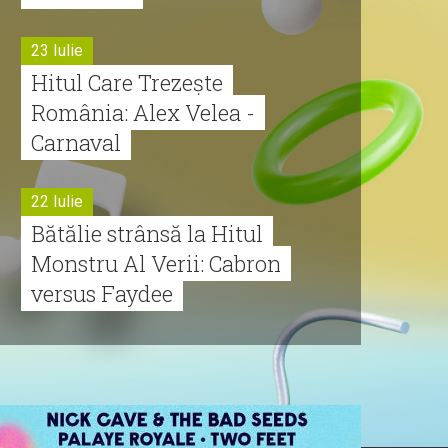
23 Iulie
Hitul Care Trezește
România: Alex Velea -
Carnaval
22 Iulie
Bătălie strânsă la Hitul
Monstru Al Verii: Cabron
versus Faydee
21 Iulie
Dă volumul mai tare!
Cabron vine cu Hitul
Monstru al Verii