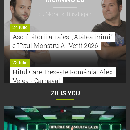
cu Morar şi Buzdugan
24 Iulie
Ascultătorii au ales: „Atâtea inimi”
e Hitul Monstru Al Verii 2026
23 Iulie
Hitul Care Trezește România: Alex
Velea - Carnaval
ZU IS YOU
22 Iulie
Bătălie strânsă la Hitul Monstru Al
Verii: Cabron versus Faydee