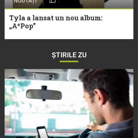
NOUTĂȚI
Tyla a lansat un nou album:
„A*Pop”
ȘTIRILE ZU