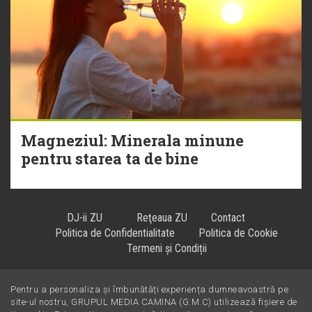
Magneziul: Minerala minune
pentru starea ta de bine
DJ-ii ZU
Reţeaua ZU
Contact
Politica de Confidentialitate
Politica de Cookie
Termeni și Condiții
Pentru a personaliza și îmbunătăți experiența dumneavoastră pe
Hiturile se ascultă la
!
site-ul nostru, GRUPUL MEDIA CAMINA (G.M.C) utilizează fișiere de