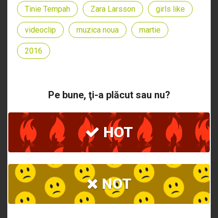
Tinie Tempah
Zara Larsson
girls like
videoclip
muzica noua
martie
2016
Pe bune, ţi-a plăcut sau nu?
HOT
NOT