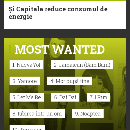
Și Capitala reduce consumul de
energie
MOST WANTED
1. NuevaYol
2. Jamaican (Bam Bam)
3. Yamore
4. Mor după tine
5. Let Me Be
6. Dai Dai
7. I Run
8. Iubirea într-un om
9. Noaptea
10. Toreador