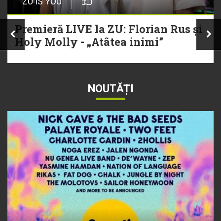
ZU IS YOU
Premieră LIVE la ZU: Florian Rus și
Holy Molly - „Atâtea inimi”
NOUTĂȚI