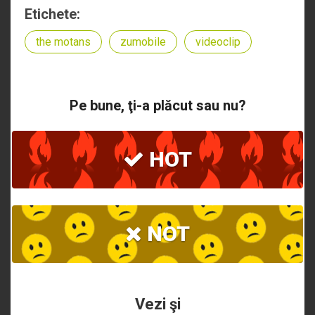
Etichete:
the motans
zumobile
videoclip
Pe bune, ţi-a plăcut sau nu?
HOT
NOT
Vezi şi