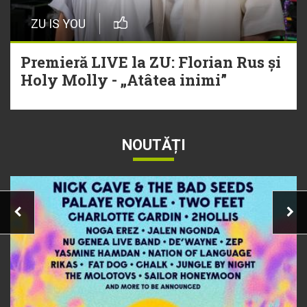
ZU IS YOU
Premieră LIVE la ZU: Florian Rus și
Holy Molly - „Atâtea inimi”
NOUTĂȚI