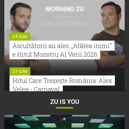
MORNING ZU
cu Morar şi Buzdugan
24 Iulie
Ascultătorii au ales: „Atâtea inimi”
e Hitul Monstru Al Verii 2026
23 Iulie
Hitul Care Trezește România: Alex
Velea - Carnaval
ZU IS YOU
22 Iulie
Bătălie strânsă la Hitul Monstru Al
Verii: Cabron versus Faydee