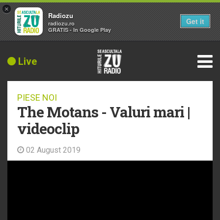
×
Radiozu
Get it
radiozu.ro
GRATIS - In Google Play
Live
PIESE NOI
The Motans - Valuri mari |
videoclip
02 August 2019