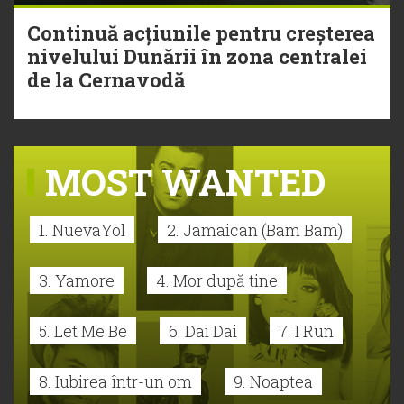
Continuă acțiunile pentru creșterea
nivelului Dunării în zona centralei
de la Cernavodă
MOST WANTED
1. NuevaYol
2. Jamaican (Bam Bam)
3. Yamore
4. Mor după tine
5. Let Me Be
6. Dai Dai
7. I Run
8. Iubirea într-un om
9. Noaptea