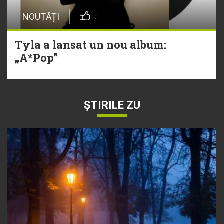
NOUTĂȚI
Tyla a lansat un nou album:
„A*Pop”
ȘTIRILE ZU