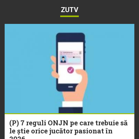
ZUTV
(P) 7 reguli ONJN pe care trebuie să
le știe orice jucător pasionat în
2026