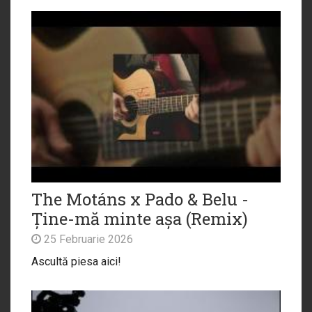
The Motáns x Pado & Belu -
Ține-mă minte așa (Remix)
25 Februarie 2026
Ascultă piesa aici!