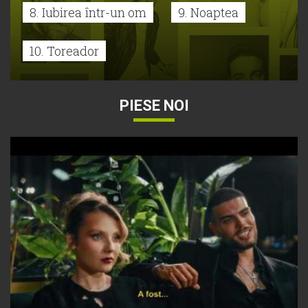
8. Iubirea într-un om
9. Noaptea
10. Toreador
PIESE NOI