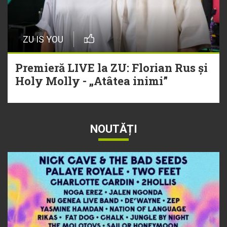
ZU IS YOU
Premieră LIVE la ZU: Florian Rus și
Holy Molly - „Atâtea inimi”
NOUTĂȚI