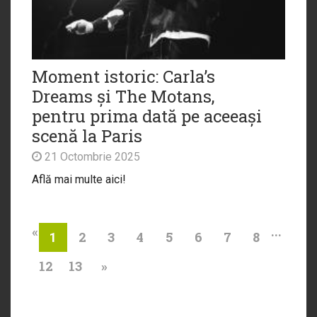
Moment istoric: Carla’s
Dreams și The Motans,
pentru prima dată pe aceeași
scenă la Paris
21 Octombrie 2025
Află mai multe aici!
«
...
2
3
4
5
6
7
8
1
12
13
»