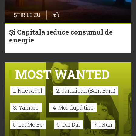
ȘTIRILE ZU
Și Capitala reduce consumul de
energie
MOST WANTED
1. NuevaYol
2. Jamaican (Bam Bam)
3. Yamore
4. Mor după tine
5. Let Me Be
6. Dai Dai
7. I Run