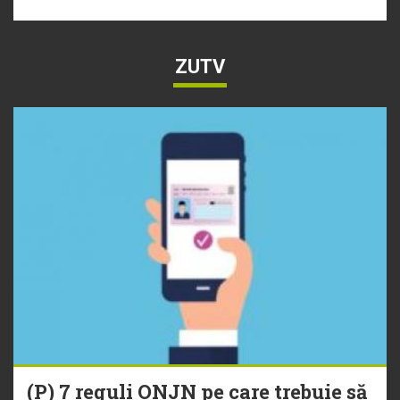
ZUTV
(P) 7 reguli ONJN pe care trebuie să