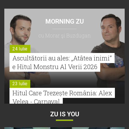
MORNING ZU
cu Morar şi Buzdugan
24 Iulie
Ascultătorii au ales: „Atâtea inimi”
e Hitul Monstru Al Verii 2026
23 Iulie
Hitul Care Trezește România: Alex
Velea - Carnaval
ZU IS YOU
22 Iulie
Bătălie strânsă la Hitul Monstru Al