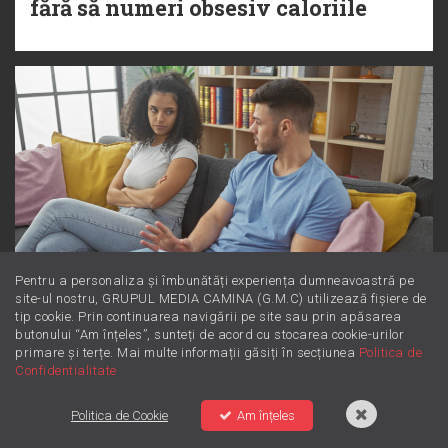
fără să numeri obsesiv caloriile
Pentru a personaliza și îmbunătăți experiența dumneavoastră pe
site-ul nostru, GRUPUL MEDIA CAMINA (G.M.C) utilizează fișiere de
tip cookie. Prin continuarea navigării pe site sau prin apăsarea
Dincolo de supărare: Este furie sau
butonului “Am înțeles”, sunteți de acord cu stocarea cookie-urilor
iritare? Învață să le diferențiezi
primare și terțe. Mai multe informații găsiți în secțiunea
Politica de
Confidentialitate
Politica de Cookie
Am înțeles