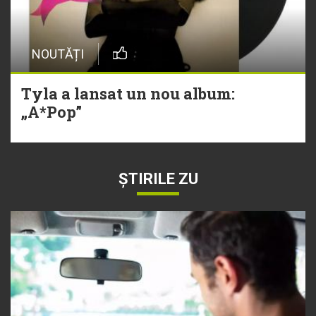
NOUTĂȚI
Tyla a lansat un nou album:
„A*Pop”
ȘTIRILE ZU