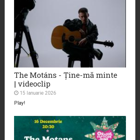
The Motáns - Ține-mă minte
| videoclip
15 Ianuarie 2026
Play!