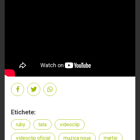
Etichete:
ruby
tata
videoclip
videoclip oficial
muzica noua
martie