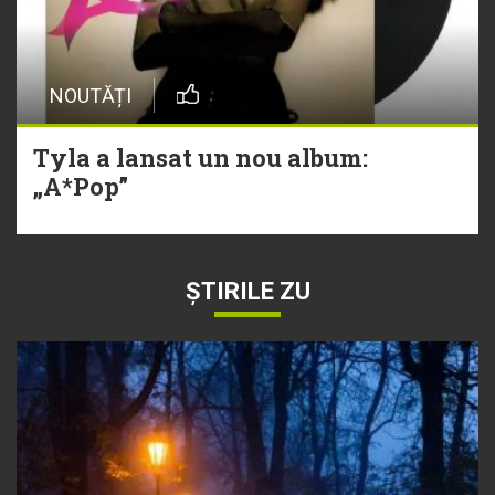
NOUTĂȚI
Tyla a lansat un nou album:
„A*Pop”
ȘTIRILE ZU