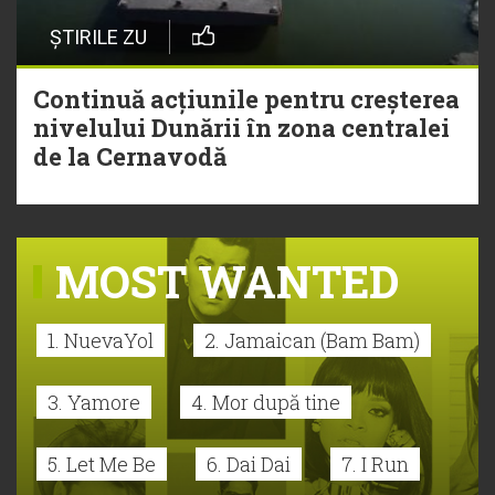
ȘTIRILE ZU
Continuă acțiunile pentru creșterea
nivelului Dunării în zona centralei
de la Cernavodă
MOST WANTED
1. NuevaYol
2. Jamaican (Bam Bam)
3. Yamore
4. Mor după tine
5. Let Me Be
6. Dai Dai
7. I Run