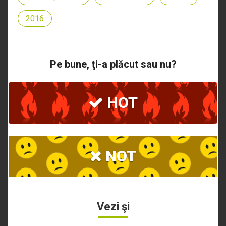
2016
Pe bune, ţi-a plăcut sau nu?
HOT
NOT
Vezi şi