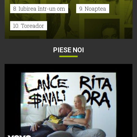
8. Iubirea într-un om
9. Noaptea
10. Toreador
PIESE NOI