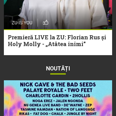
ZU IS YOU
Premieră LIVE la ZU: Florian Rus și
Holy Molly - „Atâtea inimi”
NOUTĂȚI