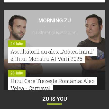
MORNING ZU
cu Morar şi Buzdugan
24 Iulie
Ascultătorii au ales: „Atâtea inimi”
e Hitul Monstru Al Verii 2026
23 Iulie
Hitul Care Trezește România: Alex
Velea - Carnaval
ZU IS YOU
22 Iulie