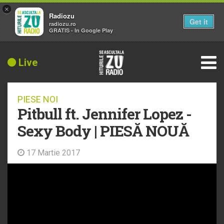
×
Radiozu
Get it
radiozu.ro
GRATIS - In Google Play
Live
PIESE NOI
Pitbull ft. Jennifer Lopez -
Sexy Body | PIESĂ NOUĂ
17 Martie 2017