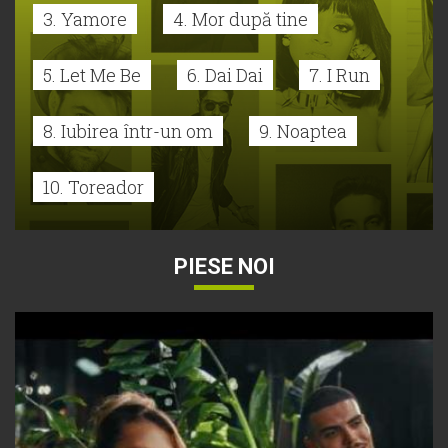
3. Yamore
4. Mor după tine
5. Let Me Be
6. Dai Dai
7. I Run
8. Iubirea într-un om
9. Noaptea
10. Toreador
PIESE NOI