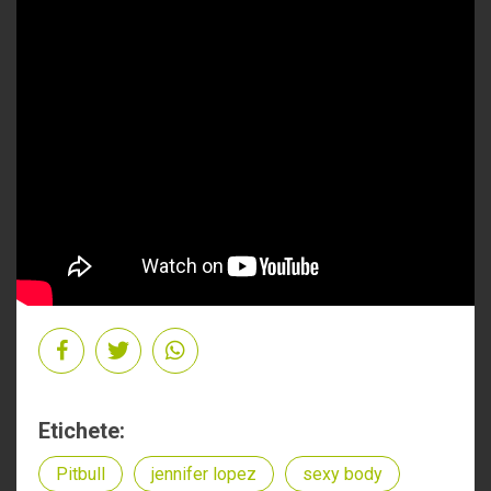
Etichete:
Pitbull
jennifer lopez
sexy body