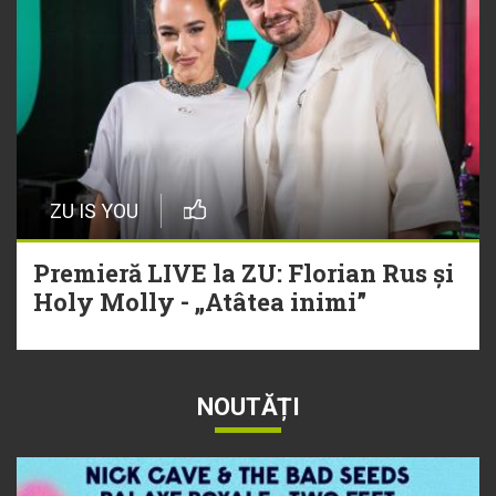
ZU IS YOU
Premieră LIVE la ZU: Florian Rus și
Holy Molly - „Atâtea inimi”
NOUTĂȚI