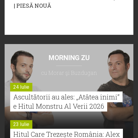
| PIESĂ NOUĂ
MORNING ZU
cu Morar şi Buzdugan
24 Iulie
Ascultătorii au ales: „Atâtea inimi”
e Hitul Monstru Al Verii 2026
23 Iulie
Hitul Care Trezește România: Alex