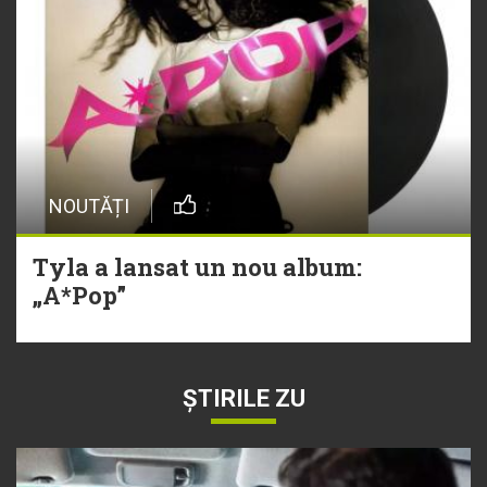
NOUTĂȚI
Tyla a lansat un nou album:
„A*Pop”
ȘTIRILE ZU