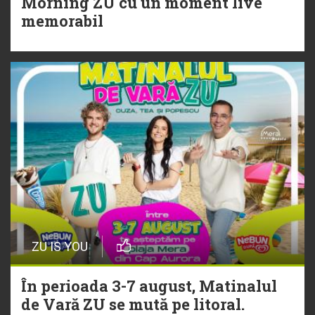
Morning ZU cu un moment live
Torpedoul lui Morar: Theo Rose -
memorabil
„Ceai lângă tine”
ZU IS YOU
În perioada 3-7 august, Matinalul
de Vară ZU se mută pe litoral.