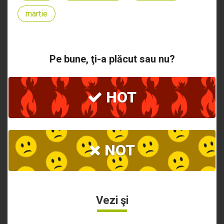
martie
Pe bune, ţi-a plăcut sau nu?
HOT
NOT
Vezi şi