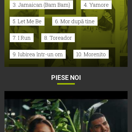
3. Jamaican (Bam Bam)
4. Yamore
5. Let Me Be
6. Mor după tine
7. I Run
8. Toreador
9. Iubirea într-un om
10. Morenito
PIESE NOI