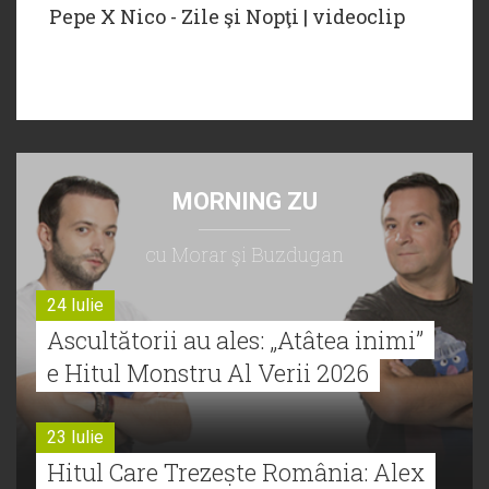
Pepe X Nico - Zile şi Nopţi | videoclip
MORNING ZU
cu Morar şi Buzdugan
24 Iulie
Ascultătorii au ales: „Atâtea inimi”
e Hitul Monstru Al Verii 2026
23 Iulie
Hitul Care Trezește România: Alex