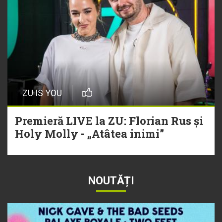
ZU IS YOU
Premieră LIVE la ZU: Florian Rus și
Holy Molly - „Atâtea inimi”
NOUTĂȚI