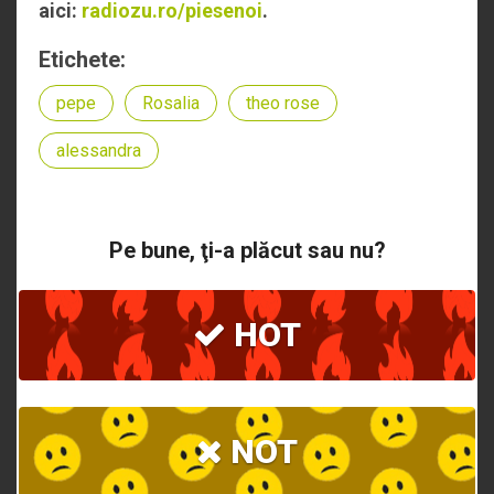
aici:
radiozu.ro/piesenoi
.
Etichete:
pepe
Rosalia
theo rose
alessandra
Pe bune, ţi-a plăcut sau nu?
HOT
NOT