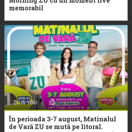
Morning ZU cu un moment live
Torpedoul lui Morar: Theo Rose -
memorabil
„Ceai lângă tine”
ZU IS YOU
În perioada 3-7 august, Matinalul
de Vară ZU se mută pe litoral.