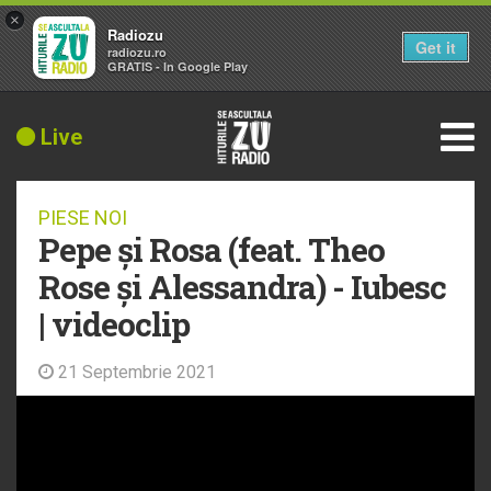
×
Radiozu
Get it
radiozu.ro
GRATIS - In Google Play
Live
PIESE NOI
Pepe și Rosa (feat. Theo
Rose și Alessandra) - Iubesc
| videoclip
21 Septembrie 2021