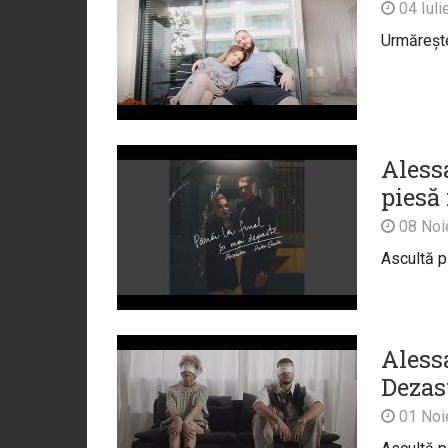
04 Iuli
Urmărește 
Alessa
piesă
08 Noi
Ascultă p
Aless
Dezas
01 Noi