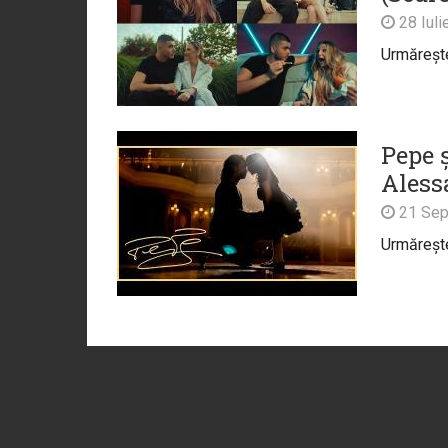
28 Iuli
Urmărește 
Pepe ș
Alessa
21 Sep
Urmărește 