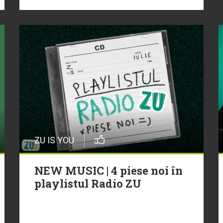
ZU IS YOU
NEW MUSIC | 4 piese noi în
playlistul Radio ZU