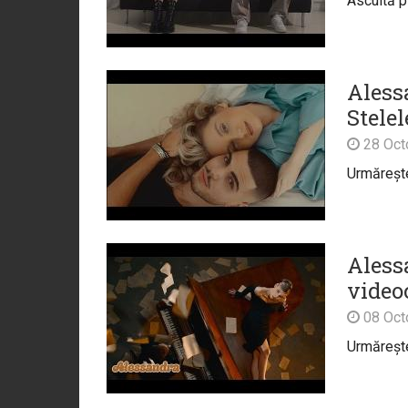
Ascultă p
Aless
Stelel
28 Oct
Urmărește 
Aless
video
08 Oct
Urmărește 