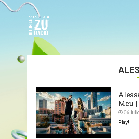
ALE
Aless
Meu |
06 Iuli
Play!