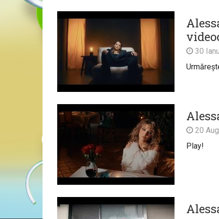
Alessa
video
30 Ianu
Urmărește 
Aless
20 Aug
Play!
Aless