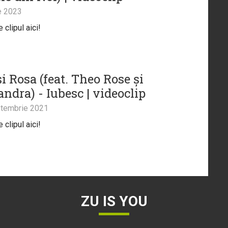
e 2023
clipul aici!
i Rosa (feat. Theo Rose și
ndra) - Iubesc | videoclip
tembrie 2021
clipul aici!
ZU IS YOU