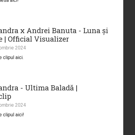
iesa aici!
andra x Andrei Banuta - Luna și
e | Official Visualizer
ombrie 2024
clipul aici.
andra - Ultima Baladă |
clip
ombrie 2024
clipul aici!