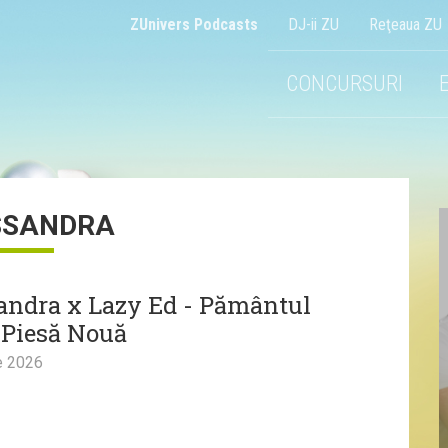
ZUnivers Podcasts
DJ-ii ZU
Reţeaua ZU
CONCURSURI
SSANDRA
andra x Lazy Ed - Pământul
 Piesă Nouă
e 2026