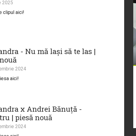
e 2025
clipul aici!
ndra - Nu mă lași să te las |
 nouă
embrie 2024
iesa aici!
andra x Andrei Bănuță -
tru | piesă nouă
embrie 2024