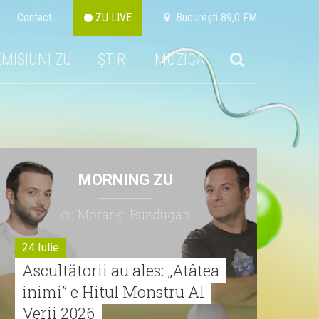
Contact
ZU LIVE
Bucureşti 89,0 FM
EMISIUNI ZU
ȘTIRI
MUZICA
MORNING ZU
cu Morar şi Buzdugan
24 Iulie
Ascultătorii au ales: „Atâtea
inimi” e Hitul Monstru Al
Verii 2026