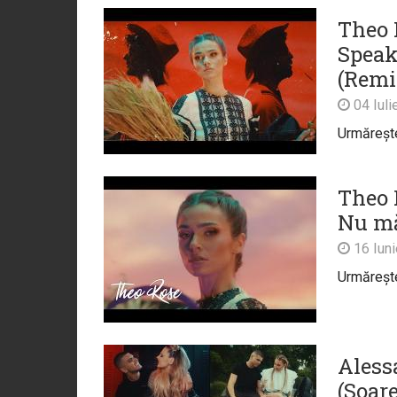
Theo 
Speak
(Remix
04 Iuli
Urmărește 
Theo 
Nu mă
16 Iun
Urmărește 
Aless
(Soare