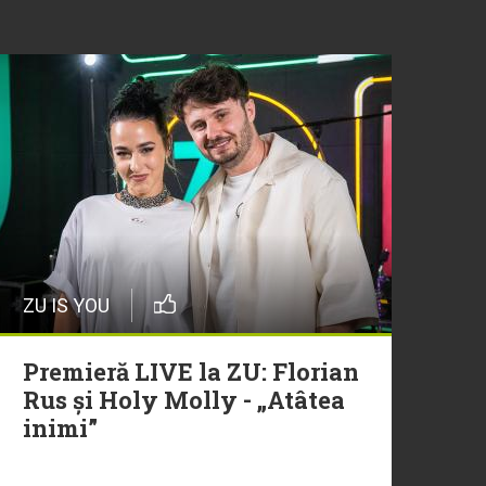
ZU IS YOU
Premieră LIVE la ZU: Florian
Rus și Holy Molly - „Atâtea
inimi”