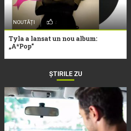
NOUTĂȚI
Tyla a lansat un nou album:
„A*Pop”
ȘTIRILE ZU