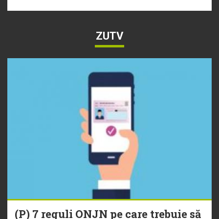
ZUTV
(P) 7 reguli ONJN pe care trebuie să