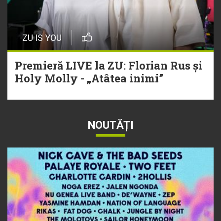
ZU IS YOU
Premieră LIVE la ZU: Florian Rus și
Holy Molly - „Atâtea inimi”
NOUTĂȚI