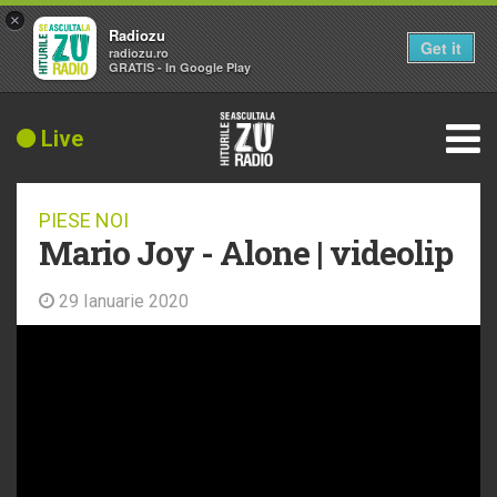
×
Radiozu
Get it
radiozu.ro
GRATIS - In Google Play
Live
PIESE NOI
Mario Joy - Alone | videolip
29 Ianuarie 2020