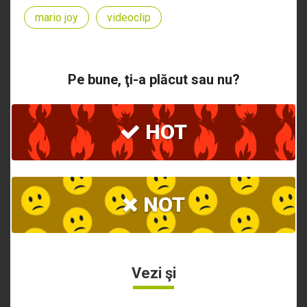
mario joy
videoclip
Pe bune, ţi-a plăcut sau nu?
HOT
NOT
Vezi şi