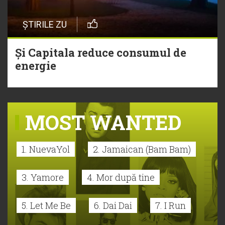
ȘTIRILE ZU
Și Capitala reduce consumul de
energie
MOST WANTED
1. NuevaYol
2. Jamaican (Bam Bam)
3. Yamore
4. Mor după tine
5. Let Me Be
6. Dai Dai
7. I Run