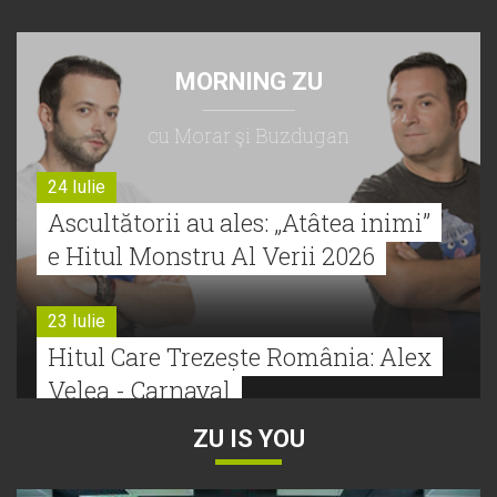
MORNING ZU
cu Morar şi Buzdugan
24 Iulie
Ascultătorii au ales: „Atâtea inimi”
e Hitul Monstru Al Verii 2026
23 Iulie
Hitul Care Trezește România: Alex
Velea - Carnaval
ZU IS YOU
22 Iulie
Bătălie strânsă la Hitul Monstru Al