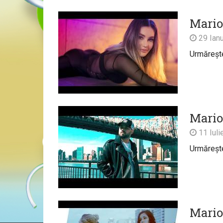
Mario
29 Ianu
Urmărește 
Mario 
11 Iuli
Urmărește 
Mario