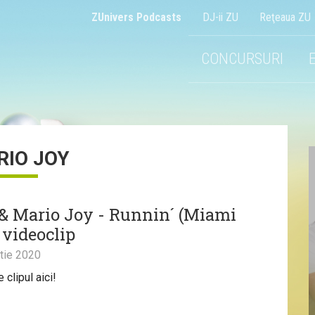
ZUnivers Podcasts
DJ-ii ZU
Reţeaua ZU
CONCURSURI
IO JOY
& Mario Joy - Runnin´ (Miami
| videoclip
tie 2020
clipul aici!