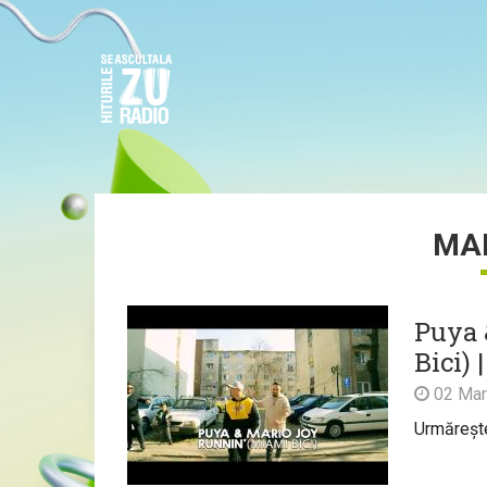
MAR
Puya 
Bici) 
02 Mar
Urmărește 