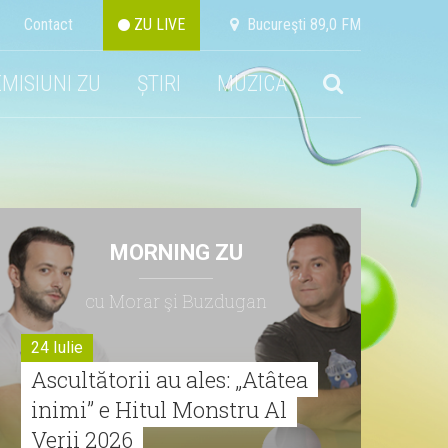
Contact
ZU LIVE
Bucureşti 89,0 FM
EMISIUNI ZU
ȘTIRI
MUZICA
MORNING ZU
cu Morar şi Buzdugan
24 Iulie
Ascultătorii au ales: „Atâtea
inimi” e Hitul Monstru Al
Verii 2026