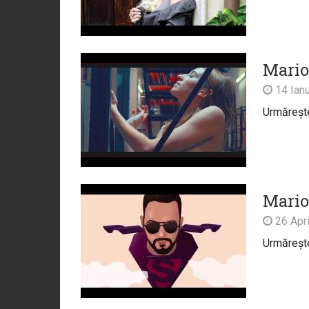
Mario
14 Ianu
Urmărește 
Mario
26 Apri
Urmărește 