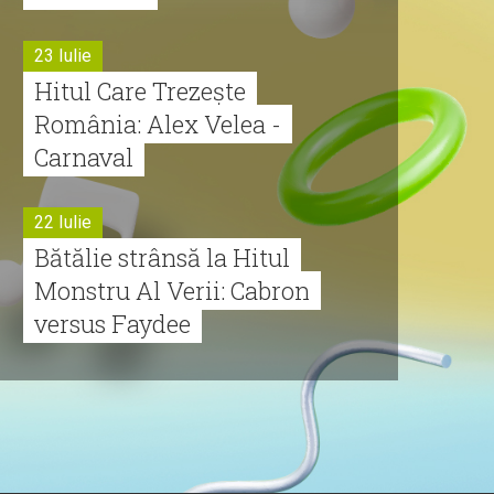
23 Iulie
Hitul Care Trezește
România: Alex Velea -
Carnaval
22 Iulie
Bătălie strânsă la Hitul
Monstru Al Verii: Cabron
versus Faydee
21 Iulie
Dă volumul mai tare!
Cabron vine cu Hitul
Monstru al Verii