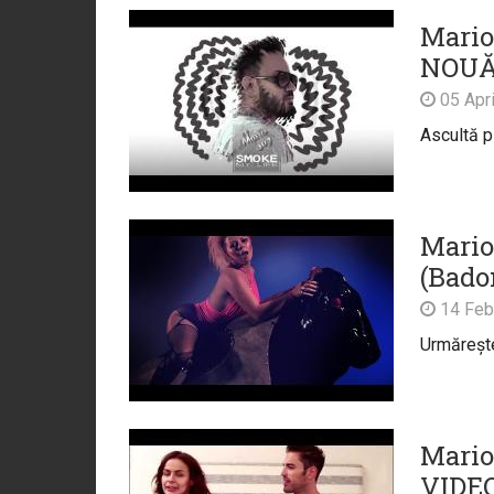
Mario
NOU
05 Apri
Ascultă p
Mario
(Bado
14 Feb
Urmărește
Mario
VIDE