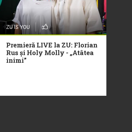
ZU IS YOU
Premieră LIVE la ZU: Florian
Rus și Holy Molly - „Atâtea
inimi”