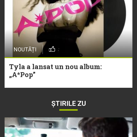
NOUTĂȚI
Tyla a lansat un nou album:
„A*Pop”
ȘTIRILE ZU