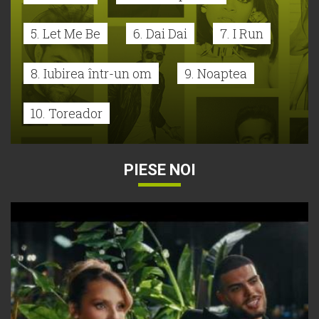
5. Let Me Be
6. Dai Dai
7. I Run
8. Iubirea într-un om
9. Noaptea
10. Toreador
PIESE NOI