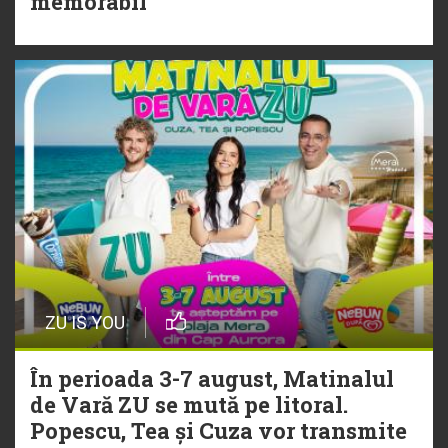
memorabil
„Ceai lângă tine”
ZU IS YOU
În perioada 3-7 august, Matinalul
de Vară ZU se mută pe litoral.
Popescu, Tea și Cuza vor transmite