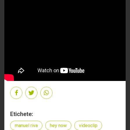
Etichete:
manuel riva
hey now
videoclip