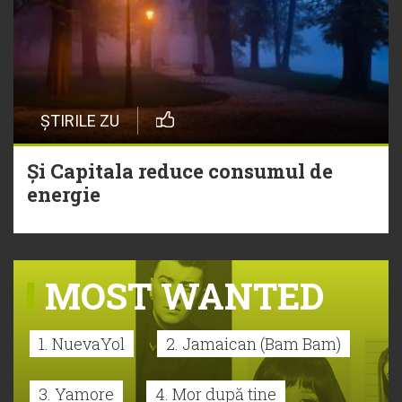
ȘTIRILE ZU
Și Capitala reduce consumul de
energie
MOST WANTED
1. NuevaYol
2. Jamaican (Bam Bam)
3. Yamore
4. Mor după tine