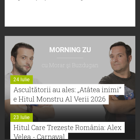
MORNING ZU
cu Morar şi Buzdugan
24 Iulie
Ascultătorii au ales: „Atâtea inimi”
e Hitul Monstru Al Verii 2026
23 Iulie
Hitul Care Trezește România: Alex
Velea - Carnaval