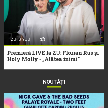
ZU IS YOU
Premieră LIVE la ZU: Florian Rus și
Holy Molly - „Atâtea inimi”
NOUTĂȚI