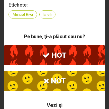
Etichete:
Manuel Riva
Eneli
Pe bune, ţi-a plăcut sau nu?
HOT
NOT
Vezi şi