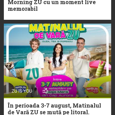
Morning ZU cu un moment live
Torpedoul lui Morar: Theo Rose -
memorabil
„Ceai lângă tine”
ZU IS YOU
În perioada 3-7 august, Matinalul
de Vară ZU se mută pe litoral.