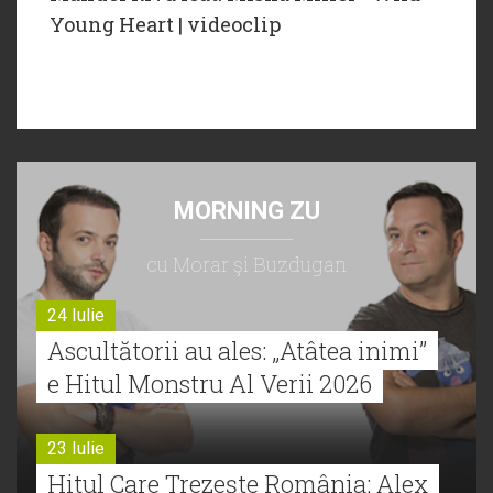
Young Heart | videoclip
MORNING ZU
cu Morar şi Buzdugan
24 Iulie
Ascultătorii au ales: „Atâtea inimi”
e Hitul Monstru Al Verii 2026
23 Iulie
Hitul Care Trezește România: Alex