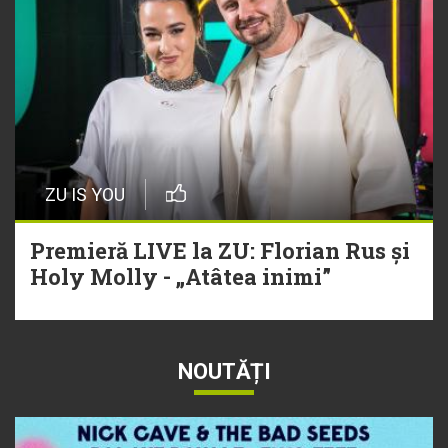
ZU IS YOU
Premieră LIVE la ZU: Florian Rus și
Holy Molly - „Atâtea inimi”
NOUTĂȚI