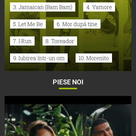
3. Jamaican (Bam Bam)
4. Yamore
5. Let Me Be
6. Mor după tine
7. I Run
8. Toreador
9. Iubirea într-un om
10. Morenito
PIESE NOI