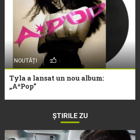
NOUTĂȚI
Tyla a lansat un nou album:
„A*Pop”
ȘTIRILE ZU