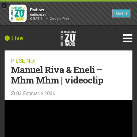
×
Radiozu
Get it
radiozu.ro
GRATIS - In Google Play
Live
PIESE NOI
Manuel Riva & Eneli –
Mhm Mhm | videoclip
03 Februarie 2026