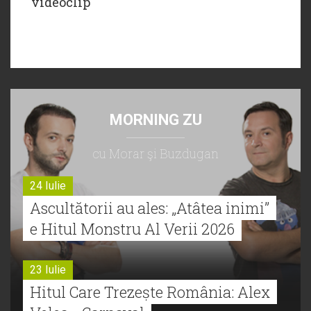
videoclip
MORNING ZU
cu Morar şi Buzdugan
24 Iulie
Ascultătorii au ales: „Atâtea inimi”
e Hitul Monstru Al Verii 2026
23 Iulie
Hitul Care Trezește România: Alex