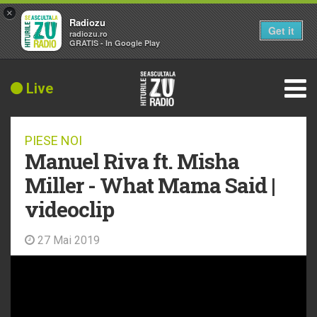
×
Radiozu
Get it
radiozu.ro
GRATIS - In Google Play
Live
PIESE NOI
Manuel Riva ft. Misha
Miller - What Mama Said |
videoclip
27 Mai 2019