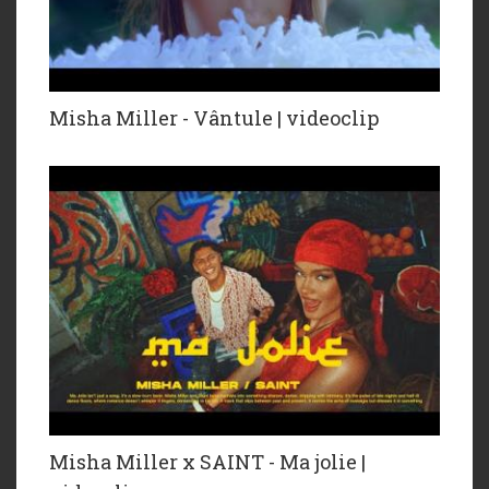
Misha Miller - Vântule | videoclip
Misha Miller x SAINT - Ma jolie |