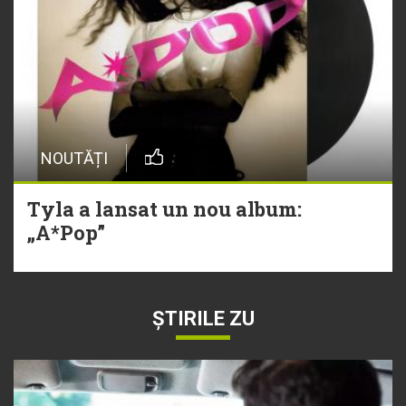
NOUTĂȚI
Tyla a lansat un nou album:
„A*Pop”
ȘTIRILE ZU