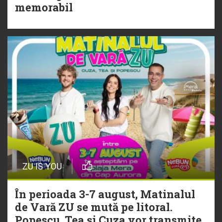
Torpedoul lui Morar: Theo Rose -
memorabil
„Ceai lângă tine”
ZU IS YOU
În perioada 3-7 august, Matinalul
de Vară ZU se mută pe litoral.
Popescu, Tea și Cuza vor transmite