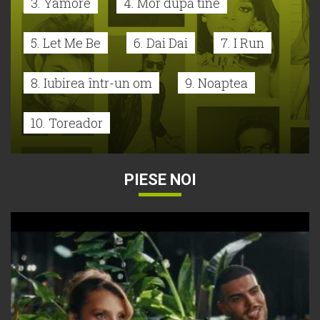
3. Yamore
4. Mor după tine
5. Let Me Be
6. Dai Dai
7. I Run
8. Iubirea într-un om
9. Noaptea
10. Toreador
PIESE NOI