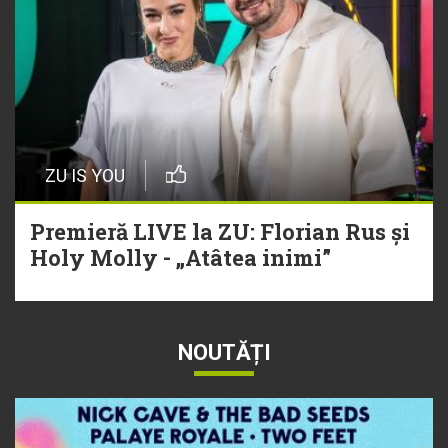
ZU IS YOU
Premieră LIVE la ZU: Florian Rus și
Holy Molly - „Atâtea inimi”
NOUTĂȚI