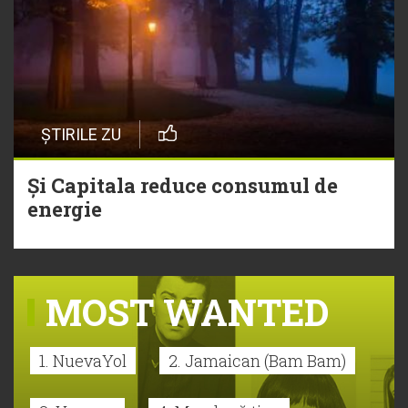
ȘTIRILE ZU
Și Capitala reduce consumul de
energie
MOST WANTED
1. NuevaYol
2. Jamaican (Bam Bam)