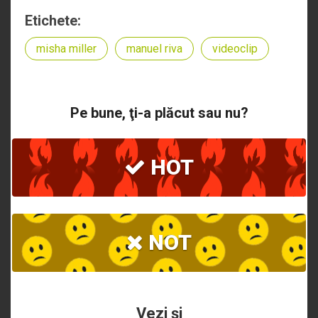
Etichete:
misha miller
manuel riva
videoclip
Pe bune, ţi-a plăcut sau nu?
HOT
NOT
Vezi şi