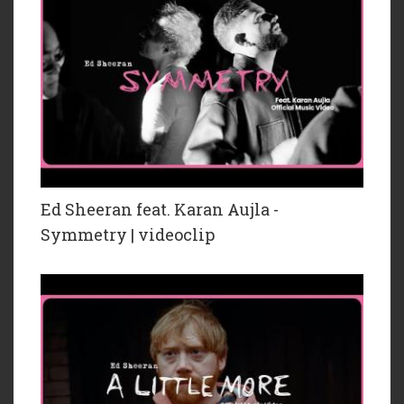
Ed Sheeran feat. Karan Aujla -
Symmetry | videoclip