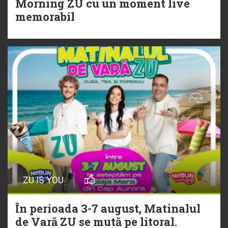
Morning ZU cu un moment live
Torpedoul lui Morar: Theo Rose -
memorabil
„Ceai lângă tine”
ZU IS YOU
În perioada 3-7 august, Matinalul
de Vară ZU se mută pe litoral.