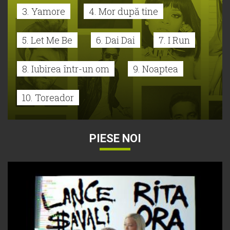
3. Yamore
4. Mor după tine
5. Let Me Be
6. Dai Dai
7. I Run
8. Iubirea într-un om
9. Noaptea
10. Toreador
PIESE NOI