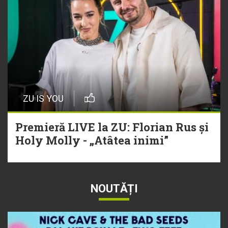
ZU IS YOU
Premieră LIVE la ZU: Florian Rus și
Holy Molly - „Atâtea inimi”
NOUTĂȚI