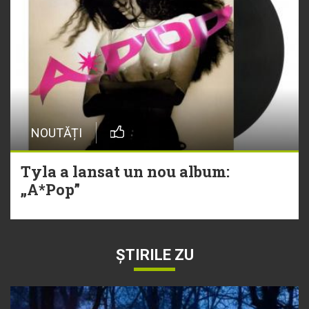
NOUTĂȚI
Tyla a lansat un nou album:
„A*Pop”
ȘTIRILE ZU