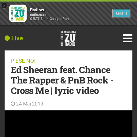
×
Radiozu
Get it
radiozu.ro
GRATIS - In Google Play
Live
PIESE NOI
Ed Sheeran feat. Chance
The Rapper & PnB Rock -
Cross Me | lyric video
24 Mai 2019