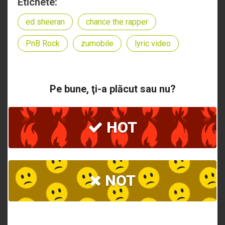
Etichete:
ed sheeran
chance the rapper
PnB Rock
zumobile
lyric video
Pe bune, ţi-a plăcut sau nu?
HOT
NOT