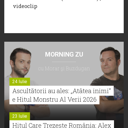
videoclip
MORNING ZU
cu Morar şi Buzdugan
24 Iulie
Ascultătorii au ales: „Atâtea inimi”
e Hitul Monstru Al Verii 2026
23 Iulie
Hitul Care Trezește România: Alex