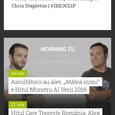
Chris Stapleton | VIDEOCLIP
MORNING ZU
cu Morar şi Buzdugan
24 Iulie
Ascultătorii au ales: „Atâtea inimi”
e Hitul Monstru Al Verii 2026
23 Iulie
Hitul Care Trezește România: Alex