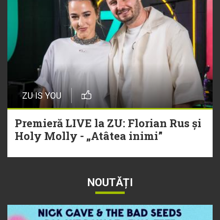
ZU IS YOU
Premieră LIVE la ZU: Florian Rus și
Holy Molly - „Atâtea inimi”
NOUTĂȚI