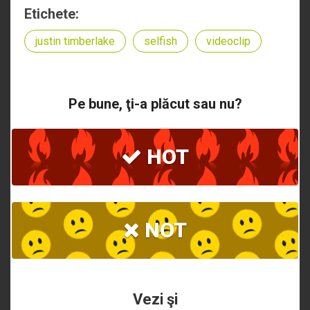
Etichete:
justin timberlake
selfish
videoclip
Pe bune, ţi-a plăcut sau nu?
HOT
NOT
Vezi şi