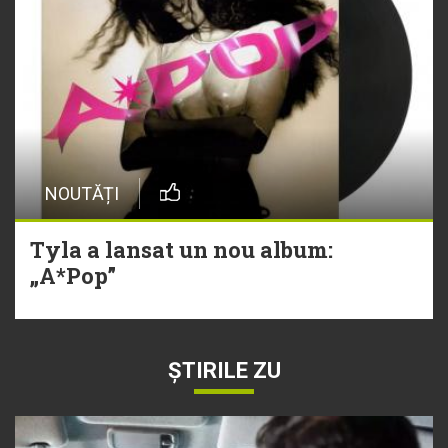
NOUTĂȚI
Tyla a lansat un nou album:
„A*Pop”
ȘTIRILE ZU