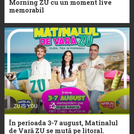
Morning ZU cu un moment live
Torpedoul lui Morar: Theo Rose -
memorabil
„Ceai lângă tine”
ZU IS YOU
În perioada 3-7 august, Matinalul
de Vară ZU se mută pe litoral.