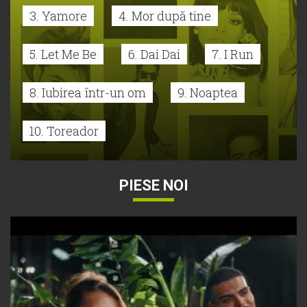
3. Yamore
4. Mor după tine
5. Let Me Be
6. Dai Dai
7. I Run
8. Iubirea într-un om
9. Noaptea
10. Toreador
PIESE NOI