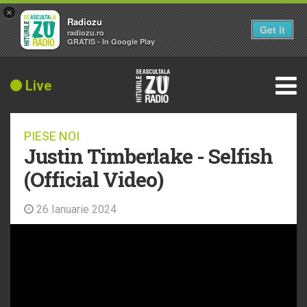
×
Radiozu
Get it
radiozu.ro
GRATIS - In Google Play
Live
PIESE NOI
Justin Timberlake - Selfish
(Official Video)
26 Ianuarie 2024