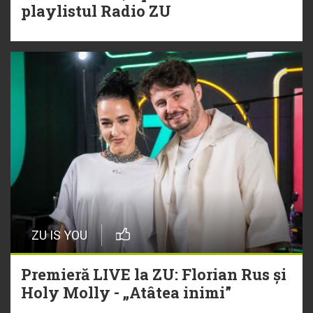
playlistul Radio ZU
ZU IS YOU
Premieră LIVE la ZU: Florian Rus și
Holy Molly - „Atâtea inimi”