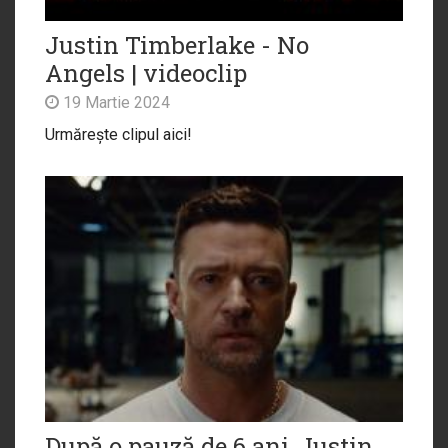
Justin Timberlake - No
Angels | videoclip
19 Martie 2024
Urmărește clipul aici!
După o pauză de 6 ani, Justin