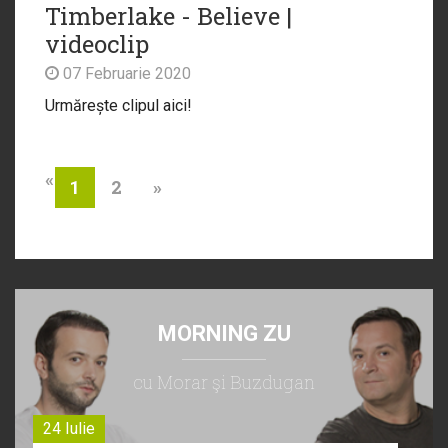
Timberlake - Believe |
videoclip
07 Februarie 2020
Urmărește clipul aici!
«
2
»
1
MORNING ZU
cu Morar şi Buzdugan
24 Iulie