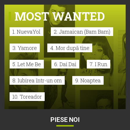
MOST WANTED
1. NuevaYol
2. Jamaican (Bam Bam)
3. Yamore
4. Mor după tine
5. Let Me Be
6. Dai Dai
7. I Run
8. Iubirea într-un om
9. Noaptea
10. Toreador
PIESE NOI