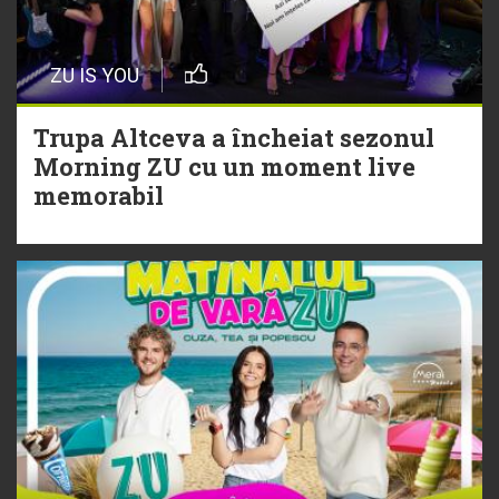
20 Iulie
Episod nou | Muzica Aia x DJ
ZU IS YOU
Christian Thomson
Trupa Altceva a încheiat sezonul
20 Iulie
Morning ZU cu un moment live
Torpedoul lui Morar: Theo Rose -
memorabil
„Ceai lângă tine”