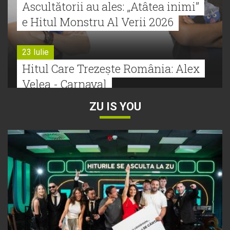
Ascultătorii au ales: „Atâtea inimi”
e Hitul Monstru Al Verii 2026
23 Iulie
Hitul Care Trezește România: Alex
Velea - Carnaval
ZU IS YOU
22 Iulie
Bătălie strânsă la Hitul Monstru Al
Verii: Cabron versus Faydee
21 Iulie
Dă volumul mai tare! Cabron vine
cu Hitul Monstru al Verii