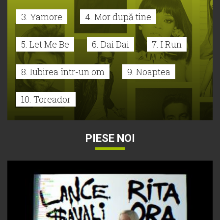
3. Yamore
4. Mor după tine
5. Let Me Be
6. Dai Dai
7. I Run
8. Iubirea într-un om
9. Noaptea
10. Toreador
PIESE NOI