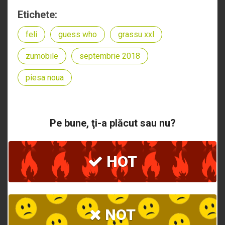
Etichete:
feli
guess who
grassu xxl
zumobile
septembrie 2018
piesa noua
Pe bune, ţi-a plăcut sau nu?
HOT
NOT