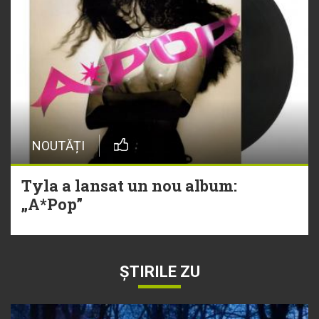
NOUTĂȚI
Tyla a lansat un nou album:
„A*Pop”
ȘTIRILE ZU