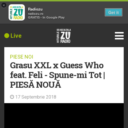
×
Radiozu
Get it
radiozu.ro
GRATIS - In Google Play
Live
PIESE NOI
Grasu XXL x Guess Who
feat. Feli - Spune-mi Tot |
PIESĂ NOUĂ
17 Septembrie 2018