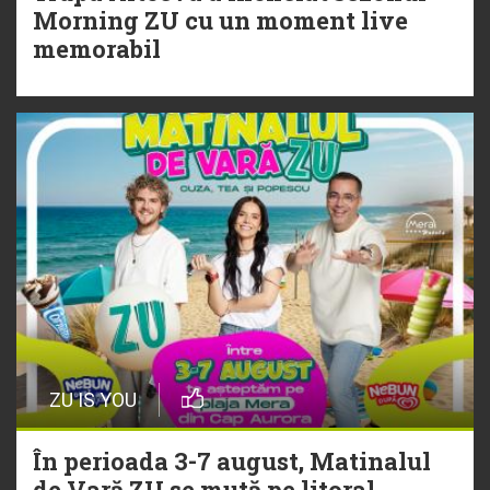
20 Iulie
Morning ZU cu un moment live
Torpedoul lui Morar: Theo Rose -
memorabil
„Ceai lângă tine”
ZU IS YOU
În perioada 3-7 august, Matinalul
de Vară ZU se mută pe litoral.