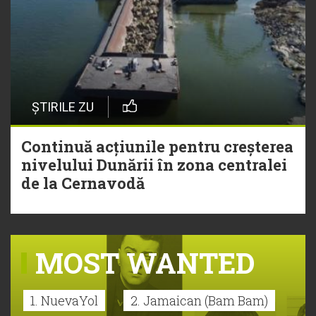
ȘTIRILE ZU
Continuă acțiunile pentru creșterea
nivelului Dunării în zona centralei
de la Cernavodă
MOST WANTED
1. NuevaYol
2. Jamaican (Bam Bam)