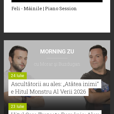
Feli - Mâinile | Piano Session
MORNING ZU
cu Morar şi Buzdugan
24 Iulie
Ascultătorii au ales: „Atâtea inimi”
e Hitul Monstru Al Verii 2026
23 Iulie