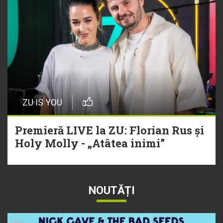
ZU IS YOU
Premieră LIVE la ZU: Florian Rus și
Holy Molly - „Atâtea inimi”
NOUTĂȚI