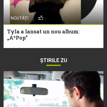
NOUTĂȚI
Tyla a lansat un nou album:
„A*Pop”
ȘTIRILE ZU