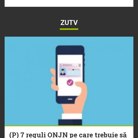
ZUTV
(P) 7 reguli ONJN pe care trebuie să