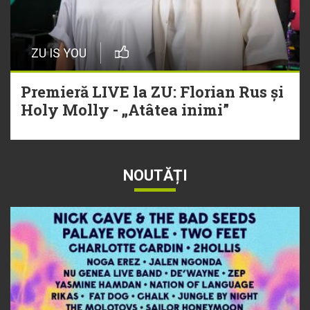
ZU IS YOU
Premieră LIVE la ZU: Florian Rus și
Holy Molly - „Atâtea inimi”
NOUTĂȚI