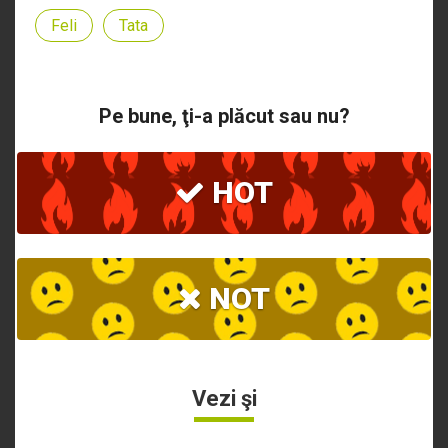
Feli
Tata
Pe bune, ţi-a plăcut sau nu?
HOT
NOT
Vezi şi