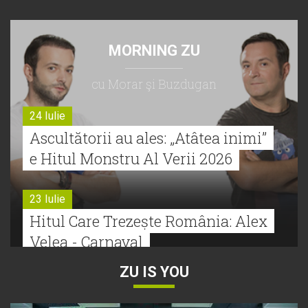
MORNING ZU
cu Morar şi Buzdugan
24 Iulie
Ascultătorii au ales: „Atâtea inimi”
e Hitul Monstru Al Verii 2026
23 Iulie
Hitul Care Trezește România: Alex
Velea - Carnaval
ZU IS YOU
22 Iulie
Bătălie strânsă la Hitul Monstru Al