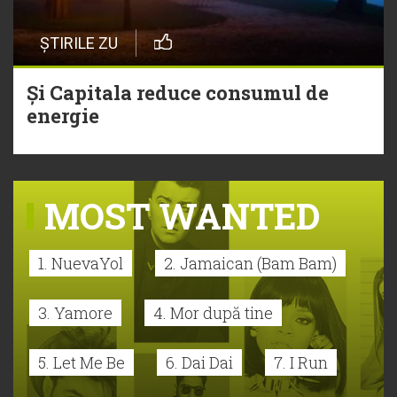
ȘTIRILE ZU
Și Capitala reduce consumul de
energie
MOST WANTED
1. NuevaYol
2. Jamaican (Bam Bam)
3. Yamore
4. Mor după tine
5. Let Me Be
6. Dai Dai
7. I Run