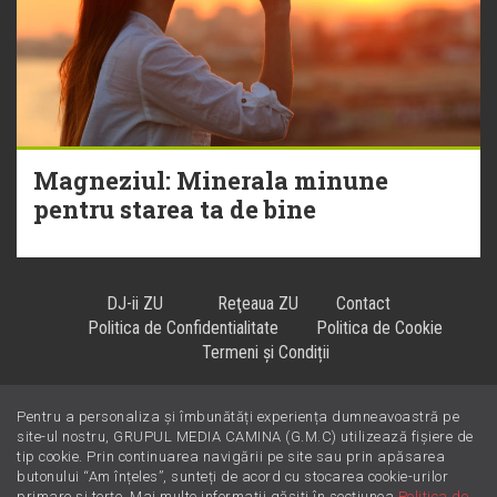
Magneziul: Minerala minune
pentru starea ta de bine
DJ-ii ZU
Reţeaua ZU
Contact
Politica de Confidentialitate
Politica de Cookie
Termeni și Condiții
Pentru a personaliza și îmbunătăți experiența dumneavoastră pe
Hiturile se ascultă la
!
site-ul nostru, GRUPUL MEDIA CAMINA (G.M.C) utilizează fișiere de
tip cookie. Prin continuarea navigării pe site sau prin apăsarea
butonului “Am înțeles”, sunteți de acord cu stocarea cookie-urilor
primare și terțe. Mai multe informații găsiți în secțiunea
Politica de