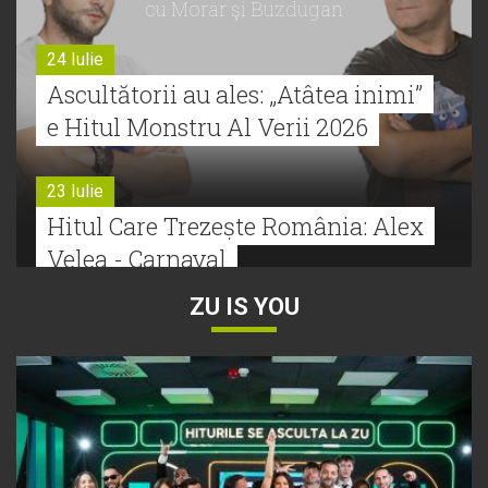
cu Morar şi Buzdugan
24 Iulie
Ascultătorii au ales: „Atâtea inimi”
e Hitul Monstru Al Verii 2026
23 Iulie
Hitul Care Trezește România: Alex
Velea - Carnaval
ZU IS YOU
22 Iulie
Bătălie strânsă la Hitul Monstru Al
Verii: Cabron versus Faydee
21 Iulie