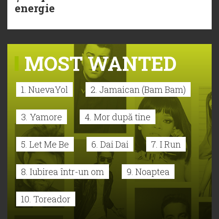
energie
MOST WANTED
1. NuevaYol
2. Jamaican (Bam Bam)
3. Yamore
4. Mor după tine
5. Let Me Be
6. Dai Dai
7. I Run
8. Iubirea într-un om
9. Noaptea
10. Toreador