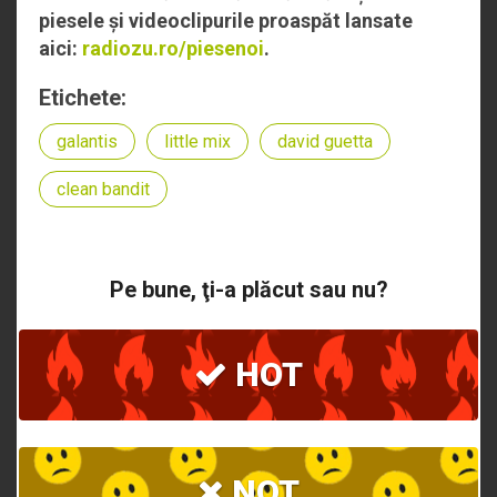
piesele și videoclipurile proaspăt lansate
aici:
radiozu.ro/piesenoi
.
Etichete:
galantis
little mix
david guetta
clean bandit
Pe bune, ţi-a plăcut sau nu?
HOT
NOT