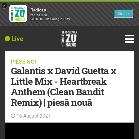
×
Radiozu
Get it
radiozu.ro
GRATIS - In Google Play
Live
PIESE NOI
Galantis x David Guetta x
Little Mix - Heartbreak
Anthem (Clean Bandit
Remix) | piesă nouă
16 August 2021