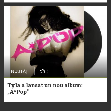
NOUTĂȚI
Tyla a lansat un nou album:
„A*Pop”