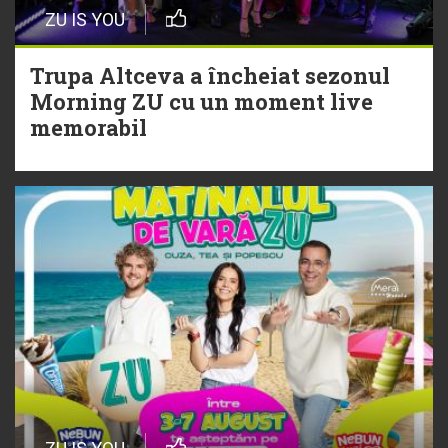
Episod nou | Muzica Aia x DJ
ZU IS YOU
Christian Thomson
Trupa Altceva a încheiat sezonul
20 Iulie
Morning ZU cu un moment live
Torpedoul lui Morar: Theo Rose -
memorabil
„Ceai lângă tine”