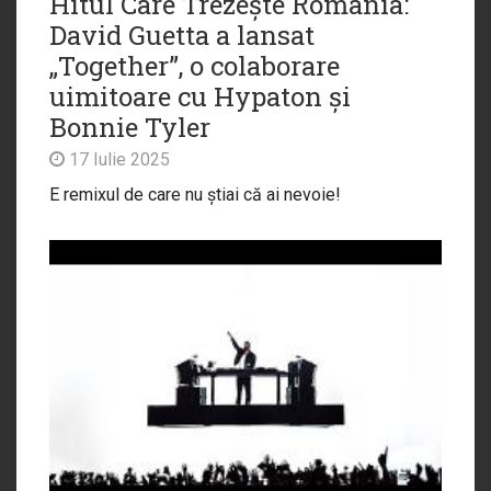
Hitul Care Trezește România:
David Guetta a lansat
„Together”, o colaborare
uimitoare cu Hypaton și
Bonnie Tyler
17 Iulie 2025
E remixul de care nu știai că ai nevoie!