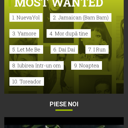
MOST WANTED
1. NuevaYol
2. Jamaican (Bam Bam)
3. Yamore
4. Mor după tine
5. Let Me Be
6. Dai Dai
7. I Run
8. Iubirea într-un om
9. Noaptea
10. Toreador
PIESE NOI