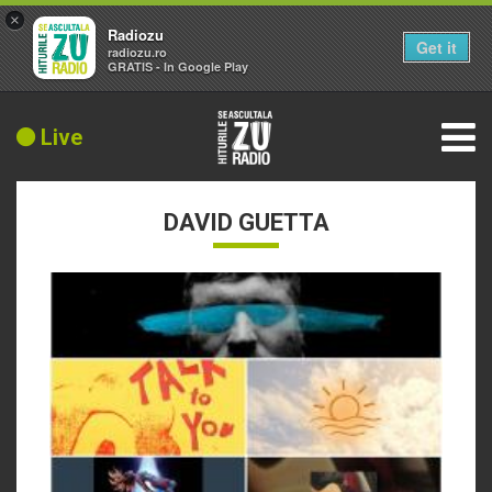
×
Radiozu
Get it
radiozu.ro
GRATIS - In Google Play
Live
DAVID GUETTA