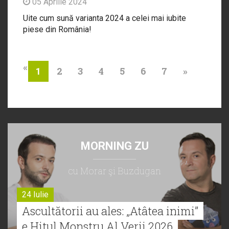
05 Aprilie 2024
Uite cum sună varianta 2024 a celei mai iubite
piese din România!
«
2
3
4
5
6
7
»
1
MORNING ZU
cu Morar şi Buzdugan
24 Iulie
Ascultătorii au ales: „Atâtea inimi”
e Hitul Monstru Al Verii 2026