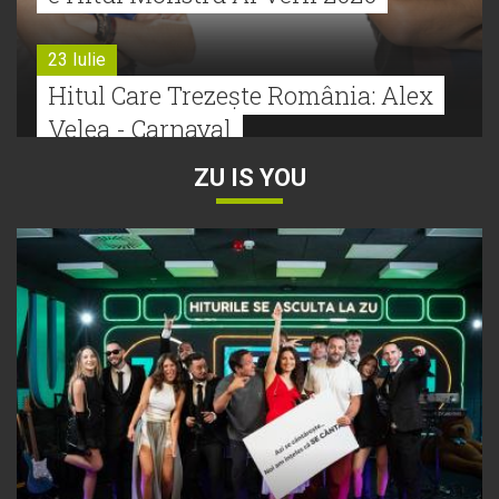
23 Iulie
Hitul Care Trezește România: Alex
Velea - Carnaval
ZU IS YOU
22 Iulie
Bătălie strânsă la Hitul Monstru Al
Verii: Cabron versus Faydee
21 Iulie
Dă volumul mai tare! Cabron vine
cu Hitul Monstru al Verii
20 Iulie