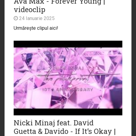
Ava Max - Forever Young |
videoclip
24 Ianuarie 2025
Urmărește clipul aici!
Nicki Minaj feat. David
Guetta & Davido - If It’s Okay |