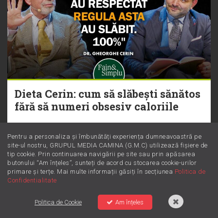
Dieta Cerin: cum să slăbești sănătos
fără să numeri obsesiv caloriile
Pentru a personaliza și îmbunătăți experiența dumneavoastră pe
site-ul nostru, GRUPUL MEDIA CAMINA (G.M.C) utilizează fișiere de
tip cookie. Prin continuarea navigării pe site sau prin apăsarea
butonului “Am înțeles”, sunteți de acord cu stocarea cookie-urilor
primare și terțe. Mai multe informații găsiți în secțiunea
Politica de
Confidentialitate
Politica de Cookie
Am înțeles