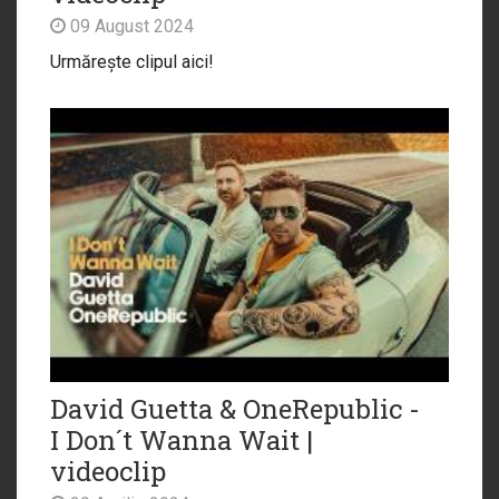
09 August 2024
Urmărește clipul aici!
David Guetta & OneRepublic -
I Don´t Wanna Wait |
videoclip