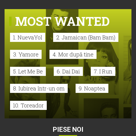
MOST WANTED
1. NuevaYol
2. Jamaican (Bam Bam)
3. Yamore
4. Mor după tine
5. Let Me Be
6. Dai Dai
7. I Run
8. Iubirea într-un om
9. Noaptea
10. Toreador
PIESE NOI