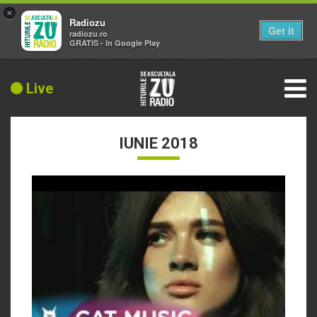
×
Radiozu
Get it
radiozu.ro
GRATIS - In Google Play
Live
IUNIE 2018