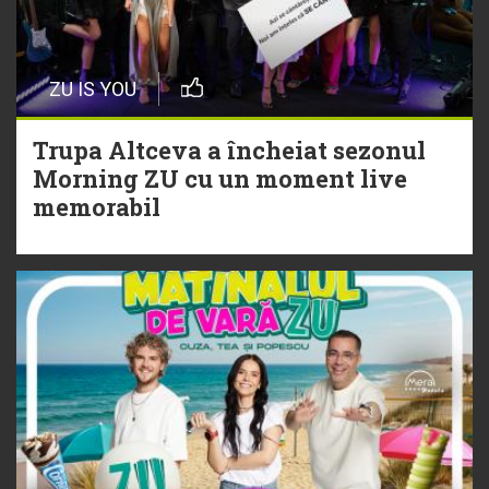
20 Iulie
Episod nou | Muzica Aia x DJ
ZU IS YOU
Christian Thomson
Trupa Altceva a încheiat sezonul
20 Iulie
Morning ZU cu un moment live
Torpedoul lui Morar: Theo Rose -
memorabil
„Ceai lângă tine”