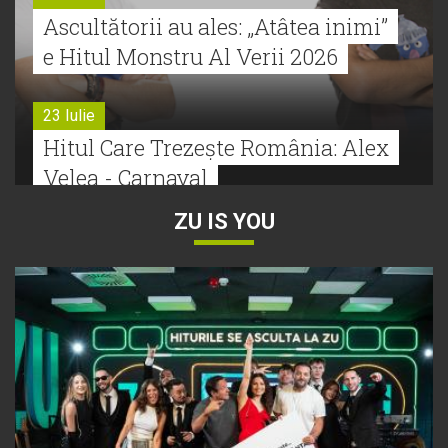
Ascultătorii au ales: „Atâtea inimi”
e Hitul Monstru Al Verii 2026
23 Iulie
Hitul Care Trezește România: Alex
Velea - Carnaval
ZU IS YOU
22 Iulie
Bătălie strânsă la Hitul Monstru Al
Verii: Cabron versus Faydee
21 Iulie
Dă volumul mai tare! Cabron vine
cu Hitul Monstru al Verii