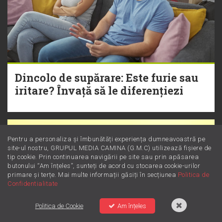
Dincolo de supărare: Este furie sau
iritare? Învață să le diferențiezi
Pentru a personaliza și îmbunătăți experiența dumneavoastră pe
site-ul nostru, GRUPUL MEDIA CAMINA (G.M.C) utilizează fișiere de
tip cookie. Prin continuarea navigării pe site sau prin apăsarea
butonului “Am înțeles”, sunteți de acord cu stocarea cookie-urilor
primare și terțe. Mai multe informații găsiți în secțiunea
Politica de
Confidentialitate
Politica de Cookie
Am înțeles