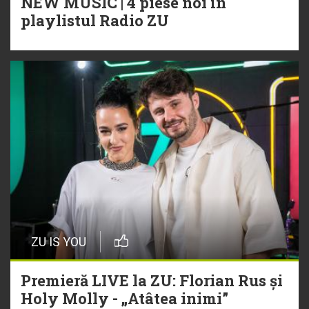
NEW MUSIC | 4 piese noi în
playlistul Radio ZU
ZU IS YOU
Premieră LIVE la ZU: Florian Rus și
Holy Molly - „Atâtea inimi”