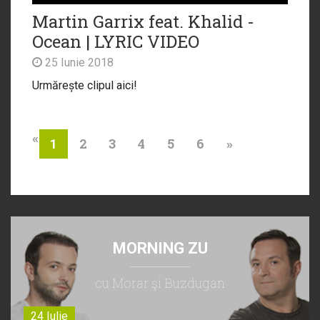
Martin Garrix feat. Khalid -
Ocean | LYRIC VIDEO
25 Iunie 2018
Urmărește clipul aici!
«
2
3
4
5
6
»
1
MORNING ZU
cu Morar şi Buzdugan
24 Iulie