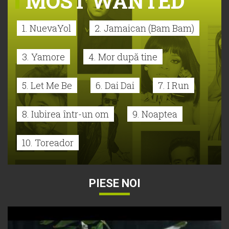
MOST WANTED
1. NuevaYol
2. Jamaican (Bam Bam)
3. Yamore
4. Mor după tine
5. Let Me Be
6. Dai Dai
7. I Run
8. Iubirea într-un om
9. Noaptea
10. Toreador
PIESE NOI