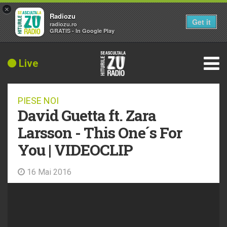
×
Radiozu
Get it
radiozu.ro
GRATIS - In Google Play
Live
PIESE NOI
David Guetta ft. Zara
Larsson - This One´s For
You | VIDEOCLIP
16 Mai 2016