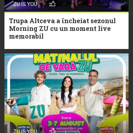
ZU IS YOU
Christian Thomson
Trupa Altceva a încheiat sezonul
20 Iulie
Morning ZU cu un moment live
Torpedoul lui Morar: Theo Rose -
memorabil
„Ceai lângă tine”
ZU IS YOU