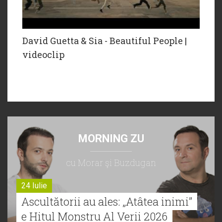
David Guetta & Sia - Beautiful People |
videoclip
MORNING ZU
cu Morar şi Buzdugan
24 Iulie
Ascultătorii au ales: „Atâtea inimi”
e Hitul Monstru Al Verii 2026