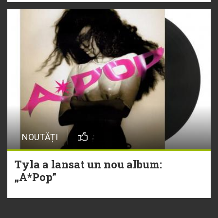
NOUTĂȚI
Tyla a lansat un nou album:
„A*Pop”