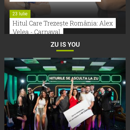
23 Iulie
Hitul Care Trezește România: Alex
Velea - Carnaval
ZU IS YOU
22 Iulie
Bătălie strânsă la Hitul Monstru Al
Verii: Cabron versus Faydee
21 Iulie
Dă volumul mai tare! Cabron vine
cu Hitul Monstru al Verii
20 Iulie
Episod nou | Muzica Aia x DJ