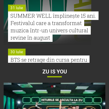
31 Iulie
SUMMER WELL împlinește 15 ani.
Festivalul care a transformat
muzica într-un univers cultural
revine în august
30 Iulie
BTS se retrage din cursa pentru
Premiile Grammy 2027
ZU IS YOU
30 Iulie
Tyla a lansat un nou album:
„A*Pop”