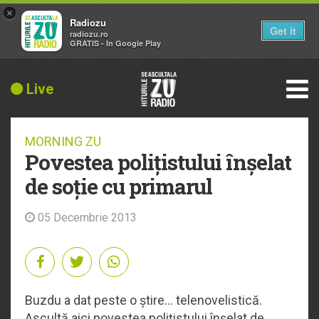
×
Radiozu
Get it
radiozu.ro
GRATIS - In Google Play
Live
MORNING ZU
Povestea polițistului înșelat
de soție cu primarul
05 Decembrie 2013
Buzdu a dat peste o știre... telenovelistică.
Ascultă aici povestea polițistului înșelat de