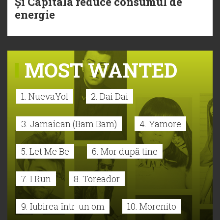
Și Capitala reduce consumul de
energie
MOST WANTED
1. NuevaYol
2. Dai Dai
3. Jamaican (Bam Bam)
4. Yamore
5. Let Me Be
6. Mor după tine
7. I Run
8. Toreador
9. Iubirea într-un om
10. Morenito