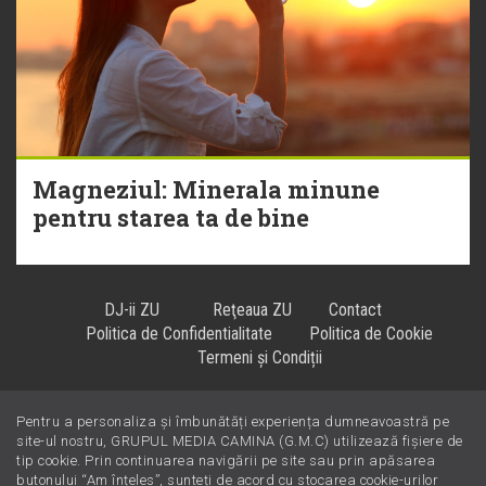
Magneziul: Minerala minune
pentru starea ta de bine
DJ-ii ZU
Reţeaua ZU
Contact
Politica de Confidentialitate
Politica de Cookie
Termeni și Condiții
Pentru a personaliza și îmbunătăți experiența dumneavoastră pe
Hiturile se ascultă la
!
site-ul nostru, GRUPUL MEDIA CAMINA (G.M.C) utilizează fișiere de
tip cookie. Prin continuarea navigării pe site sau prin apăsarea
butonului “Am înțeles”, sunteți de acord cu stocarea cookie-urilor