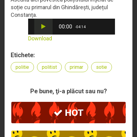
soție cu primarul din Ghindărești, județul
Constanța.
00:00
-04:14
Download
Etichete:
politie
politist
primar
sotie
Pe bune, ţi-a plăcut sau nu?
HOT