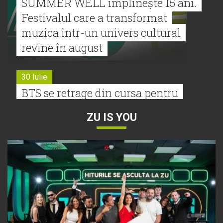
SUMMER WELL împlinește 15 ani.
Festivalul care a transformat
muzica într-un univers cultural
revine în august
30 Iulie
BTS se retrage din cursa pentru
Premiile Grammy 2027
ZU IS YOU
30 Iulie
Tyla a lansat un nou album:
„A*Pop”
30 Iulie
Alexia lansează videoclipul oficial