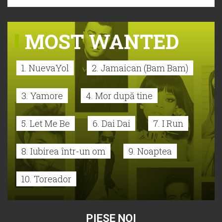
MOST WANTED
1. NuevaYol
2. Jamaican (Bam Bam)
3. Yamore
4. Mor după tine
5. Let Me Be
6. Dai Dai
7. I Run
8. Iubirea într-un om
9. Noaptea
10. Toreador
PIESE NOI