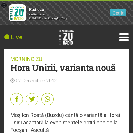
×
Radiozu
Get it
radiozu.ro
GRATIS - In Google Play
Live
MORNING ZU
Hora Unirii, varianta nouă
02 Decembrie 2013
Moș Ion Roată (Buzdu) cântă o variantă a Horei
Unirii adaptată la evenimentele cotidiene de la
Focșani. Ascultă!