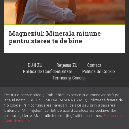
Magneziul: Minerala minune
pentru starea ta de bine
DJ-ii ZU
Reţeaua ZU
Contact
Politica de Confidentialitate
Politica de Cookie
Termeni și Condiții
Pentru a personaliza și îmbunătăți experiența dumneavoastră pe
Hiturile se ascultă la
!
site-ul nostru, GRUPUL MEDIA CAMINA (G.M.C) utilizează fișiere de
tip cookie. Prin continuarea navigării pe site sau prin apăsarea
butonului “Am înțeles”, sunteți de acord cu stocarea cookie-urilor
primare și terțe. Mai multe informații găsiți în secțiunea
Politica de
Confidentialitate