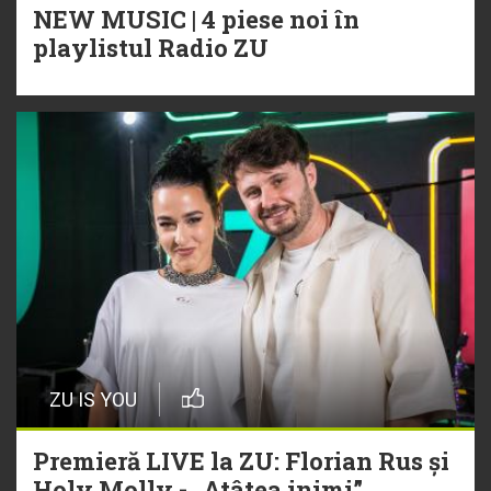
NEW MUSIC | 4 piese noi în
playlistul Radio ZU
ZU IS YOU
Premieră LIVE la ZU: Florian Rus și
Holy Molly - „Atâtea inimi”