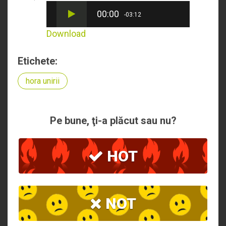
00:00
-03:12
Download
Etichete:
hora unirii
Pe bune, ţi-a plăcut sau nu?
HOT
NOT