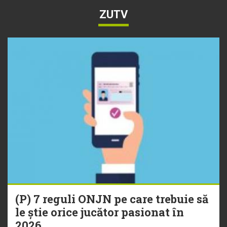
ZUTV
(P) 7 reguli ONJN pe care trebuie să
le știe orice jucător pasionat în
2026