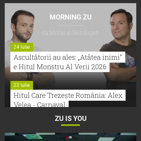
MORNING ZU
cu Morar şi Buzdugan
24 Iulie
Ascultătorii au ales: „Atâtea inimi”
e Hitul Monstru Al Verii 2026
23 Iulie
Hitul Care Trezește România: Alex
Velea - Carnaval
ZU IS YOU
22 Iulie
Bătălie strânsă la Hitul Monstru Al