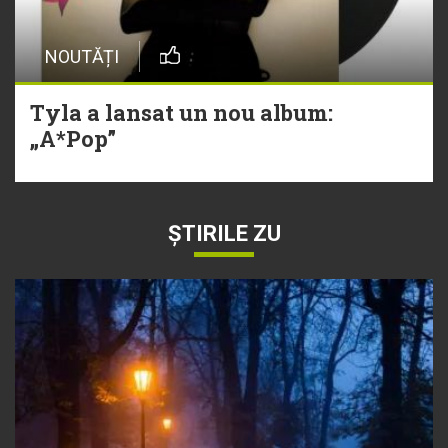
NOUTĂȚI
Tyla a lansat un nou album:
„A*Pop”
ȘTIRILE ZU