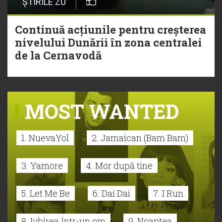
ȘTIRILE ZU
Continuă acțiunile pentru creșterea
nivelului Dunării în zona centralei
de la Cernavodă
MOST WANTED
1. NuevaYol
2. Jamaican (Bam Bam)
3. Yamore
4. Mor după tine
5. Let Me Be
6. Dai Dai
7. I Run
8. Iubirea într-un om
9. Noaptea