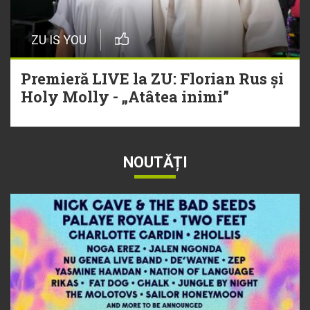
ZU IS YOU
Premieră LIVE la ZU: Florian Rus și
Holy Molly - „Atâtea inimi”
NOUTĂȚI