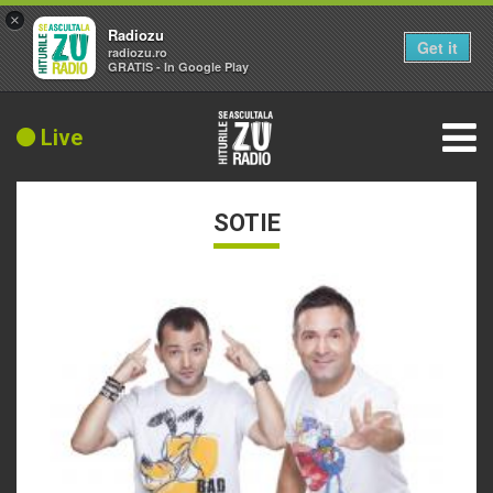
×
Radiozu
Get it
radiozu.ro
GRATIS - In Google Play
Live
SOTIE