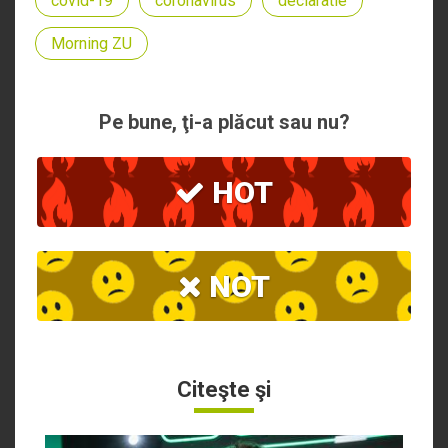
covid-19
coronavirus
declaratie
Morning ZU
Pe bune, ţi-a plăcut sau nu?
HOT
NOT
Citeşte şi