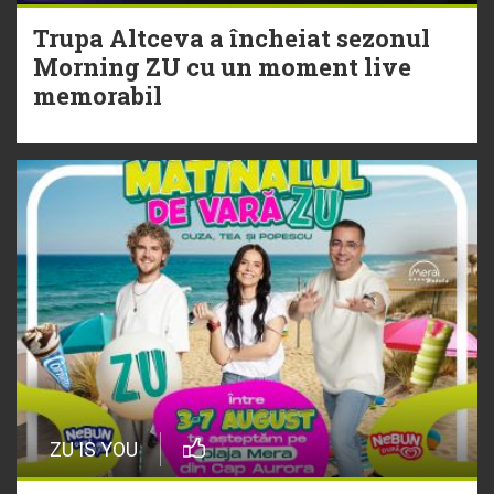
Morning ZU cu un moment live
Trupa Altceva a încheiat sezonul
memorabil
Morning ZU cu un moment live
memorabil
29 Iulie
NEW MUSIC | 5 piese noi în
playlistul Radio ZU
ZU IS YOU