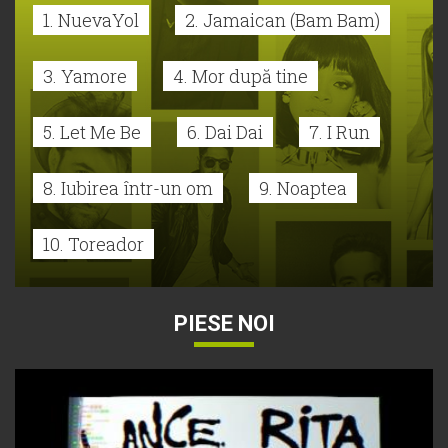
1. NuevaYol
2. Jamaican (Bam Bam)
3. Yamore
4. Mor după tine
5. Let Me Be
6. Dai Dai
7. I Run
8. Iubirea într-un om
9. Noaptea
10. Toreador
PIESE NOI