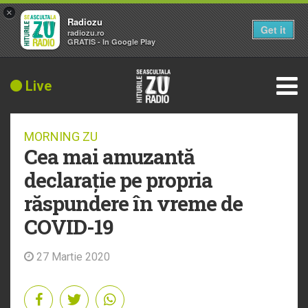
×
Radiozu
Get it
radiozu.ro
GRATIS - In Google Play
Live
MORNING ZU
Cea mai amuzantă
declarație pe propria
răspundere în vreme de
COVID-19
27 Martie 2020