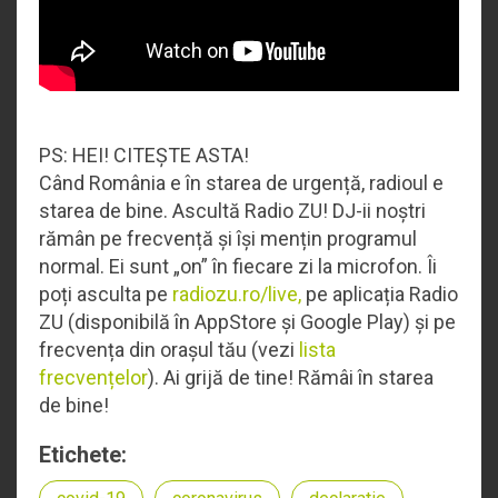
PS: HEI! CITEȘTE ASTA!
Când România e în starea de urgență, radioul e
starea de bine. Ascultă Radio ZU! DJ-ii noștri
rămân pe frecvență și își mențin programul
normal. Ei sunt „on” în fiecare zi la microfon. Îi
poți asculta pe
radiozu.ro/live,
pe aplicația Radio
ZU (disponibilă în AppStore și Google Play) și pe
frecvența din orașul tău (vezi
lista
frecvențelor
). Ai grijă de tine! Rămâi în starea
de bine!
Etichete: