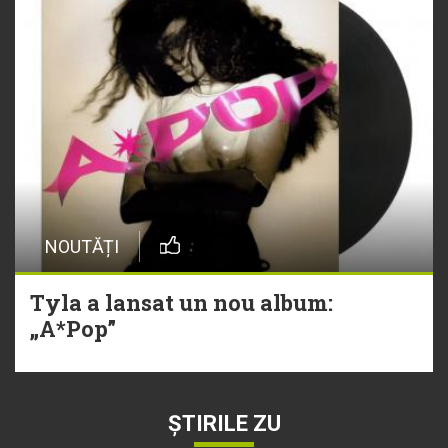
NOUTĂȚI
Tyla a lansat un nou album:
„A*Pop”
ȘTIRILE ZU