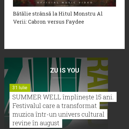
Bătălie strânsă la Hitul Monstru Al
Verii: Cabron versus Faydee
ZU IS YOU
31 Iulie
SUMMER WELL împlinește 15 ani.
Festivalul care a transformat
muzica într-un univers cultural
revine în august