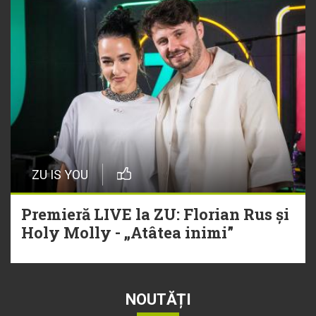
ZU IS YOU
Premieră LIVE la ZU: Florian Rus și
Holy Molly - „Atâtea inimi”
NOUTĂȚI