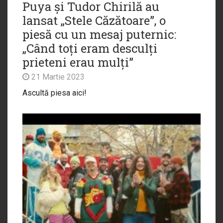
Puya și Tudor Chirilă au
lansat „Stele Căzătoare”, o
piesă cu un mesaj puternic:
„Când toți eram desculți
prieteni erau mulți”
21 Martie 2023
Ascultă piesa aici!