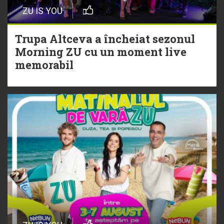
Episod nou | Muzica Aia x DJ
ZU IS YOU
Christian Thomson
Trupa Altceva a încheiat sezonul
20 Iulie
Morning ZU cu un moment live
Torpedoul lui Morar: Theo Rose -
memorabil
„Ceai lângă tine”