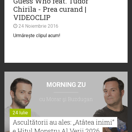
Guess Who feat. Tudor
Chirila - Prea curand |
VIDEOCLIP
24 Noiembrie 2016
Urmărește clipul acum!
MORNING ZU
cu Morar şi Buzdugan
24 Iulie
Ascultătorii au ales: „Atâtea inimi”
e Hitul Monstru Al Verii 2026