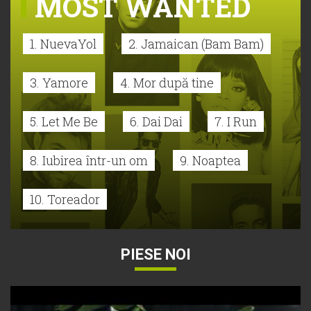
MOST WANTED
1. NuevaYol
2. Jamaican (Bam Bam)
3. Yamore
4. Mor după tine
5. Let Me Be
6. Dai Dai
7. I Run
8. Iubirea într-un om
9. Noaptea
10. Toreador
PIESE NOI