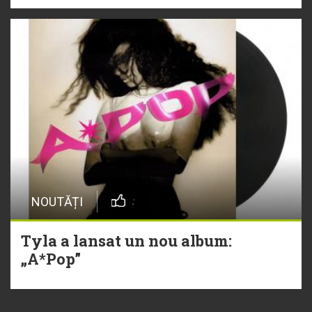
NOUTĂȚI
Tyla a lansat un nou album:
„A*Pop”