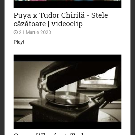
Puya x Tudor Chirilă - Stele
căzătoare | videoclip
21 Martie 2023
Play!