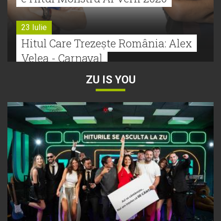
23 Iulie
Hitul Care Trezește România: Alex
Velea - Carnaval
ZU IS YOU
22 Iulie
Bătălie strânsă la Hitul Monstru Al
Verii: Cabron versus Faydee
21 Iulie
Dă volumul mai tare! Cabron vine
cu Hitul Monstru al Verii
20 Iulie