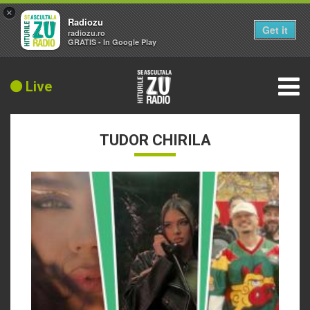
×
Radiozu
Get it
radiozu.ro
GRATIS - In Google Play
Live
TUDOR CHIRILA