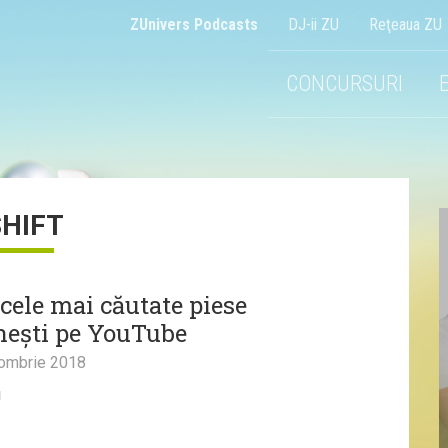
ZUnivers Podcasts
DJ-ii ZU
Reţeaua ZU
CONCURSURI
SHIFT
 cele mai căutate piese
ești pe YouTube
ombrie 2018
g