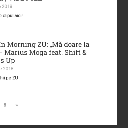
e 2018
clipul aici!
în Morning ZU: „Mă doare la
 - Marius Moga feat. Shift &
s Up
ie 2018
chii pe ZU
8
»