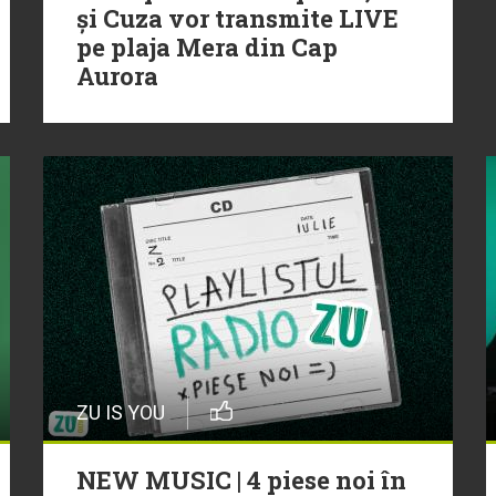
și Cuza vor transmite LIVE
pe plaja Mera din Cap
Aurora
ZU IS YOU
NEW MUSIC | 4 piese noi în