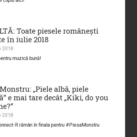
clipul aici!
TĂ: Toate piesele românești
e în iulie 2018
e 2018
pentru muzică bună!
Monstru: „Piele albă, piele
” e mai tare decât „Kiki, do you
me?”
e 2018
Connect-R rămân în finala pentru #PiesaMonstru