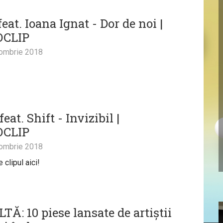
feat. Ioana Ignat - Dor de noi |
OCLIP
ombrie 2018
eat. Shift - Invizibil |
OCLIP
ombrie 2018
clipul aici!
Ă: 10 piese lansate de artiștii