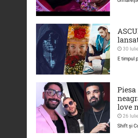
Urmărește 
ASCUL
lansat
30 Iuli
E timpul 
Piesa 
neagră
love 
26 Iuli
Shift și 