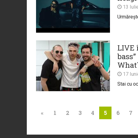
13 Iuli
Urmărește 
LIVE 
bass”
What´
17 Iun
Stai cu o
«
1
2
3
4
6
7
5