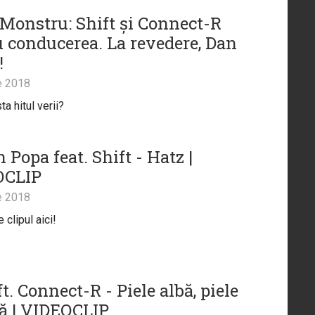
 Monstru: Shift și Connect-R
u conducerea. La revedere, Dan
!
e 2018
a hitul verii?
 Popa feat. Shift - Hatz |
OCLIP
e 2018
clipul aici!
ft. Connect-R - Piele albă, piele
ă | VIDEOCLIP