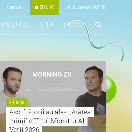
Contact
ZU LIVE
Bucureşti 89,0 FM
EMISIUNI ZU
ȘTIRI
MUZICA
MORNING ZU
cu Morar şi Buzdugan
24 Iulie
Ascultătorii au ales: „Atâtea
inimi” e Hitul Monstru Al
Verii 2026