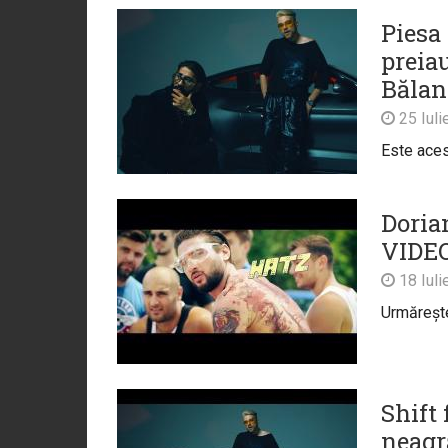
Piesa
preia
Bălan
25 Iuli
Este acest
Dorian
VIDE
18 Iuli
Urmărește 
Shift 
neagr