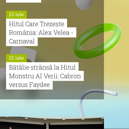
23 Iulie
Hitul Care Trezește
România: Alex Velea -
Carnaval
22 Iulie
Bătălie strânsă la Hitul
Monstru Al Verii: Cabron
versus Faydee
21 Iulie
Dă volumul mai tare!
Cabron vine cu Hitul
Monstru al Verii