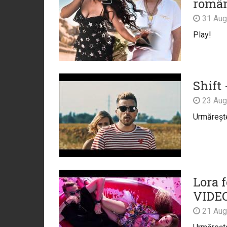
român
31 Aug
Play!
Shift
23 Aug
Urmărește 
Lora f
VIDE
21 Aug