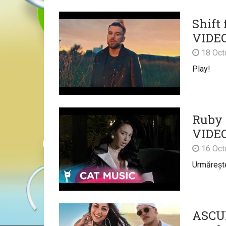
Shift 
VIDE
18 Oct
Play!
Ruby f
VIDE
16 Oct
Urmărește 
ASCULT