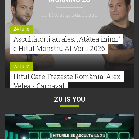
cu Morar şi Buzdugan
24 Iulie
Ascultătorii au ales: „Atâtea inimi”
e Hitul Monstru Al Verii 2026
23 Iulie
Hitul Care Trezește România: Alex
Velea - Carnaval
ZU IS YOU
22 Iulie
Bătălie strânsă la Hitul Monstru Al
Verii: Cabron versus Faydee