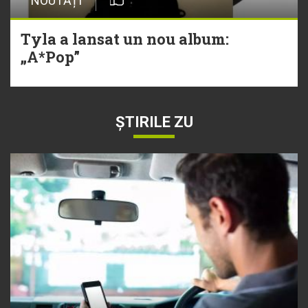
NOUTĂȚI
Tyla a lansat un nou album:
„A*Pop”
ȘTIRILE ZU