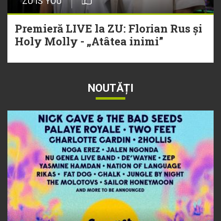
ZU IS YOU
Premieră LIVE la ZU: Florian Rus și
Holy Molly - „Atâtea inimi”
NOUTĂȚI