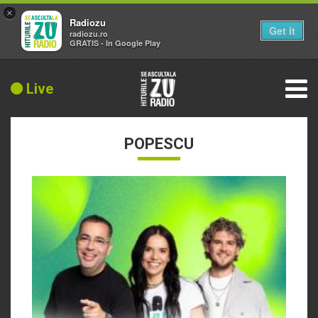
×
Radiozu
Get it
radiozu.ro
GRATIS - In Google Play
Live
POPESCU