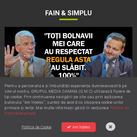
FAIN & SIMPLU
Pentru a personaliza și îmbunătăți experiența dumneavoastră pe
site-ul nostru, GRUPUL MEDIA CAMINA (G.M.C) utilizează fișiere de
tip cookie. Prin continuarea navigării pe site sau prin apăsarea
butonului “Am înțeles”, sunteți de acord cu stocarea cookie-urilor
Dieta Cerin: cum să slăbești sănătos
primare și terțe. Mai multe informații găsiți în secțiunea
Politica de
Confidentialitate
fără să numeri obsesiv caloriile
Politica de Cookie
Am înțeles