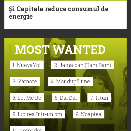
Și Capitala reduce consumul de
energie
MOST WANTED
1. NuevaYol
2. Jamaican (Bam Bam)
3. Yamore
4. Mor după tine
5. Let Me Be
6. Dai Dai
7. I Run
8. Iubirea într-un om
9. Noaptea
10. Toreador