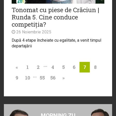
Tonomat cu piese de Crăciun |
Runda 5. Cine conduce
competiția?
26 Noiembrie 2025
După 4 etape încheiate cu egalitate, a venit timpul
departajării
...
«
1
2
4
5
6
8
7
...
9
10
55
56
»
MORNING ZU