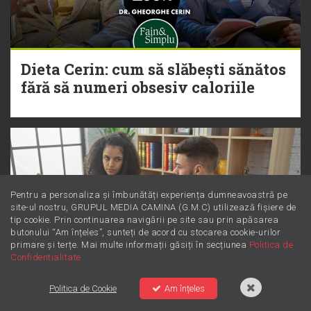
Dieta Cerin: cum să slăbești sănătos
fără să numeri obsesiv caloriile
Pentru a personaliza și îmbunătăți experiența dumneavoastră pe
site-ul nostru, GRUPUL MEDIA CAMINA (G.M.C) utilizează fișiere de
tip cookie. Prin continuarea navigării pe site sau prin apăsarea
butonului “Am înțeles”, sunteți de acord cu stocarea cookie-urilor
primare și terțe. Mai multe informații găsiți în secțiunea
Politica de
Confidentialitate
Politica de Cookie
Am înțeles