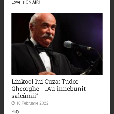
Love is ON AIR!
Linkool lui Cuza: Tudor
Gheorghe - „Au înnebunit
salcâmii”
10 Februarie 2022
Play!