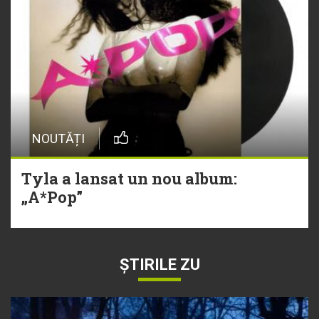
NOUTĂȚI
Tyla a lansat un nou album:
„A*Pop”
ȘTIRILE ZU