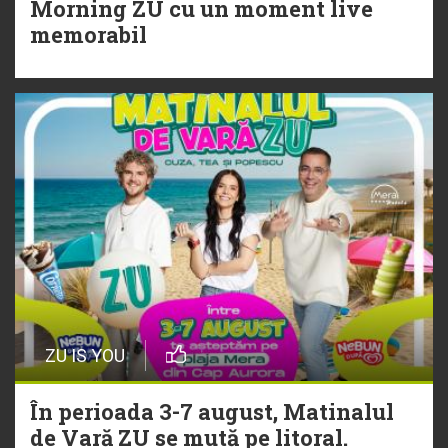
Morning ZU cu un moment live
Torpedoul lui Morar: Theo Rose -
memorabil
„Ceai lângă tine”
ZU IS YOU
În perioada 3-7 august, Matinalul
de Vară ZU se mută pe litoral.