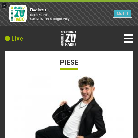
×
Radiozu
Get it
radiozu.ro
GRATIS - In Google Play
Live
PIESE