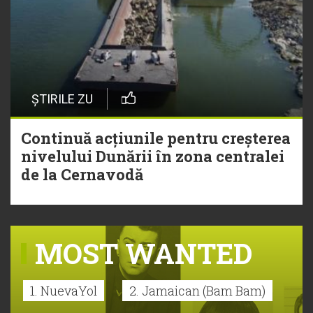
ȘTIRILE ZU
Continuă acțiunile pentru creșterea
nivelului Dunării în zona centralei
de la Cernavodă
MOST WANTED
1. NuevaYol
2. Jamaican (Bam Bam)