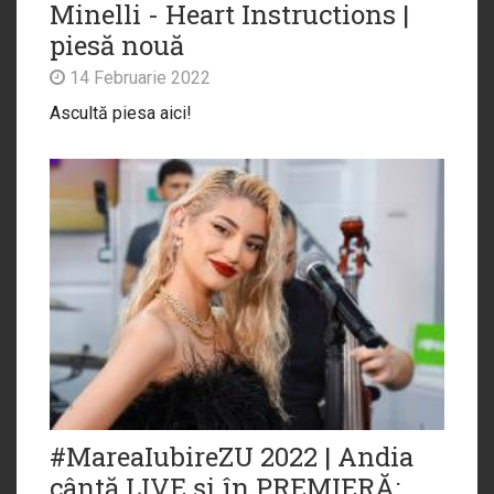
Minelli - Heart Instructions |
piesă nouă
14 Februarie 2022
Ascultă piesa aici!
#MareaIubireZU 2022 | Andia
cântă LIVE și în PREMIERĂ: