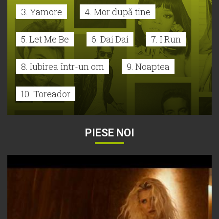
3. Yamore
4. Mor după tine
5. Let Me Be
6. Dai Dai
7. I Run
8. Iubirea într-un om
9. Noaptea
10. Toreador
PIESE NOI