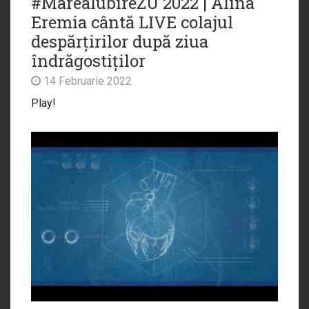
#MareaIubireZU 2022 | Alina
Eremia cântă LIVE colajul
despărțirilor după ziua
îndrăgostiților
14 Februarie 2022
Play!