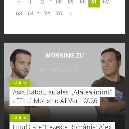
«
1
2
58
59
60
62
61
...
63
64
74
75
»
MORNING ZU
cu Morar şi Buzdugan
24 Iulie
Ascultătorii au ales: „Atâtea inimi”
e Hitul Monstru Al Verii 2026
23 Iulie
Hitul Care Trezește România: Alex