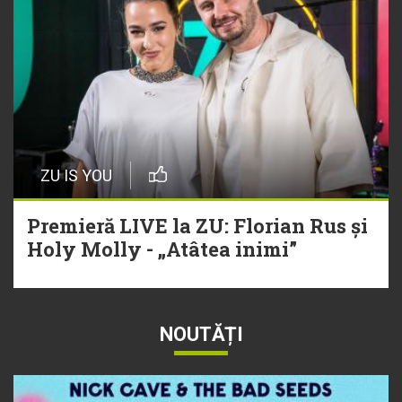
ZU IS YOU
Premieră LIVE la ZU: Florian Rus și
Holy Molly - „Atâtea inimi”
NOUTĂȚI