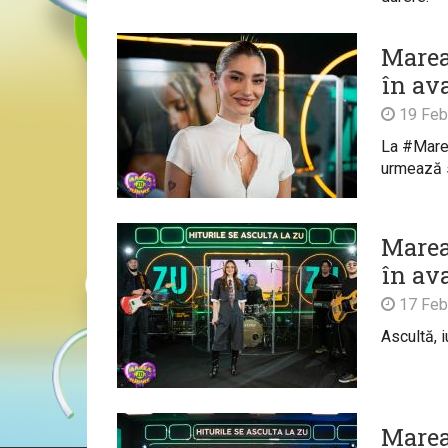
Marea
în av
19 Feb
La #Marea
urmează s
Marea
în av
17 Feb
Ascultă, 
Marea