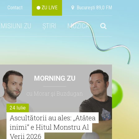
Contact
ZU LIVE
Bucureşti 89,0 FM
EMISIUNI ZU
ȘTIRI
MUZICA
MORNING ZU
cu Morar şi Buzdugan
24 Iulie
Ascultătorii au ales: „Atâtea
inimi” e Hitul Monstru Al
Verii 2026