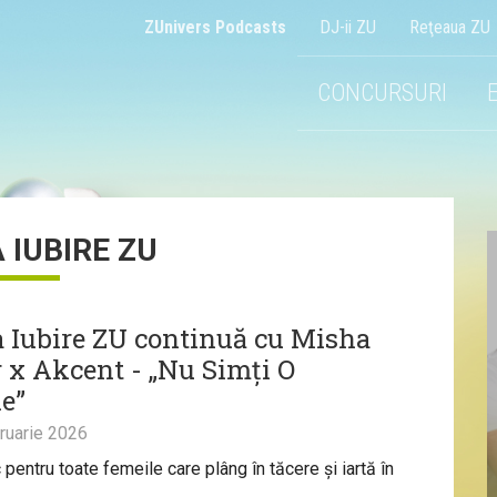
ZUnivers Podcasts
DJ-ii ZU
Reţeaua ZU
CONCURSURI
 IUBIRE ZU
 Iubire ZU continuă cu Misha
r x Akcent - „Nu Simți O
e”
ruarie 2026
pentru toate femeile care plâng în tăcere și iartă în