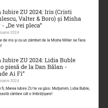
Iubire ZU 2024: Iris (Cristi
lescu, Valter & Boro) și Misha
 - „De vei pleca”
ruarie 2024
re de iris și cu un zâmbet de la Misha Miller se face
ă!
 Iubire ZU 2024: Lidia Buble
o piesă de la Dan Bălan -
nde Ai Fi”
ruarie 2024
i fi, Marea Iubire ZU te va găsi. Mulțumim, Lidia Buble,
eastă cântare cât o îmbrățișare!