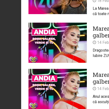
18 Feb
La Marea 
că toate 
Marea
galben
14 Feb
Dragostea
Iubire ZU
Marea
galben
14 Feb
Anul aces
că asculți