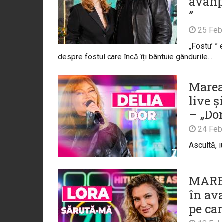
avanp
”
25 Feb
„Fostu’ ” 
despre fostul care încă îți bântuie gândurile...
Marea
live 
– „Dor
24 Feb
Ascultă, 
MAREA
în av
pe car