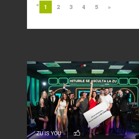
«
2
3
4
5
»
1
ZU IS YOU