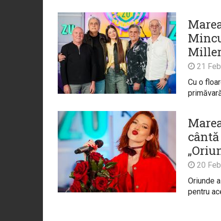
Marea 
Mincu
Miller
21 Feb
Cu o floa
primăvar
Marea
cântă 
„Oriu
20 Feb
Oriunde a
pentru ac