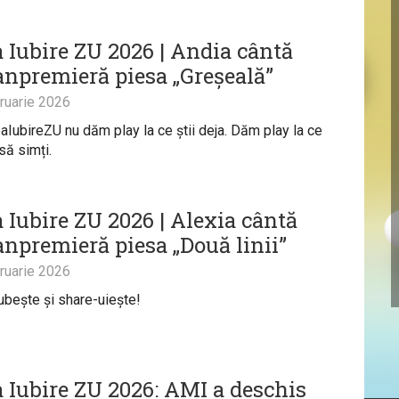
 Iubire ZU 2026 | Andia cântă
anpremieră piesa „Greșeală”
ruarie 2026
IubireZU nu dăm play la ce știi deja. Dăm play la ce
ă simți.
 Iubire ZU 2026 | Alexia cântă
anpremieră piesa „Două linii”
ruarie 2026
iubește și share-uiește!
 Iubire ZU 2026: AMI a deschis