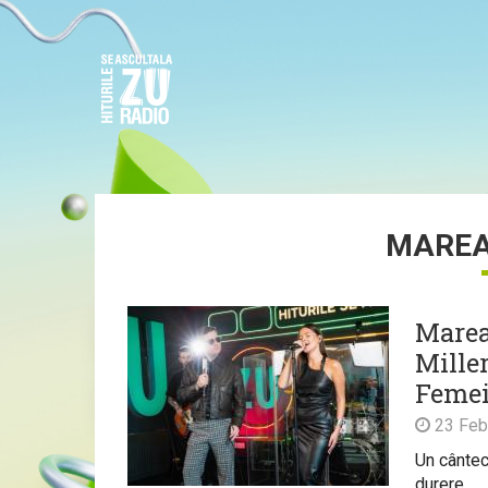
MAREA
Marea
Mille
Femei
23 Feb
Un cântec 
durere.