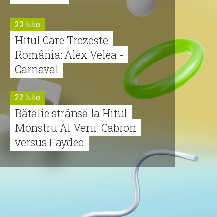
23 Iulie
Hitul Care Trezește
România: Alex Velea -
Carnaval
22 Iulie
Bătălie strânsă la Hitul
Monstru Al Verii: Cabron
versus Faydee
21 Iulie
Dă volumul mai tare!
Cabron vine cu Hitul
Monstru al Verii