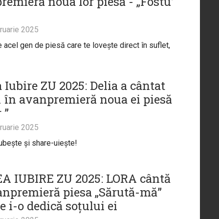
remieră noua lor piesă - „Fostu’
ruarie 2025
e acel gen de piesă care te lovește direct în suflet,
 Iubire ZU 2025: Delia a cântat
și în avanpremieră noua ei piesă
 ”
ruarie 2025
iubește și share-uiește!
 IUBIRE ZU 2025: LORA cântă
anpremieră piesa „Sărută-mă”
e i-o dedică soțului ei