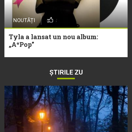
NOUTĂȚI
Tyla a lansat un nou album:
„A*Pop”
ȘTIRILE ZU