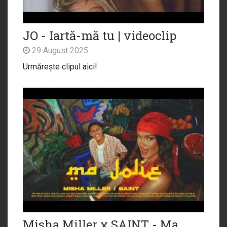
JO - Iartă-mă tu | videoclip
29 August 2025
Urmărește clipul aici!
Misha Miller x SAINT - Ma