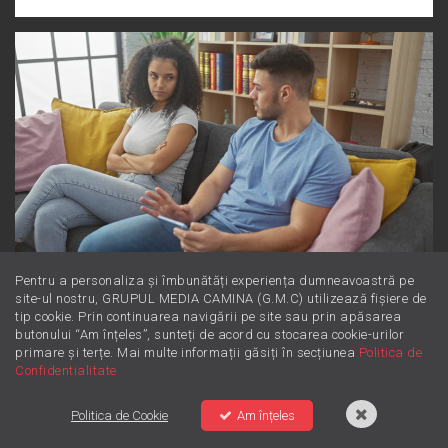
Pentru a personaliza și îmbunătăți experiența dumneavoastră pe
Dincolo de supărare: Este furie sau
site-ul nostru, GRUPUL MEDIA CAMINA (G.M.C) utilizează fișiere de
tip cookie. Prin continuarea navigării pe site sau prin apăsarea
iritare? Învață să le diferențiezi
butonului “Am înțeles”, sunteți de acord cu stocarea cookie-urilor
primare și terțe. Mai multe informații găsiți în secțiunea
Politica de
Confidentialitate
Politica de Cookie
Am înțeles