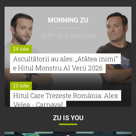
MORNING ZU
cu Morar şi Buzdugan
24 Iulie
Ascultătorii au ales: „Atâtea inimi”
e Hitul Monstru Al Verii 2026
23 Iulie
Hitul Care Trezește România: Alex
Velea - Carnaval
ZU IS YOU
22 Iulie
Bătălie strânsă la Hitul Monstru Al