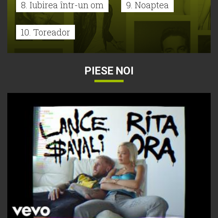
8. Iubirea într-un om
9. Noaptea
10. Toreador
PIESE NOI