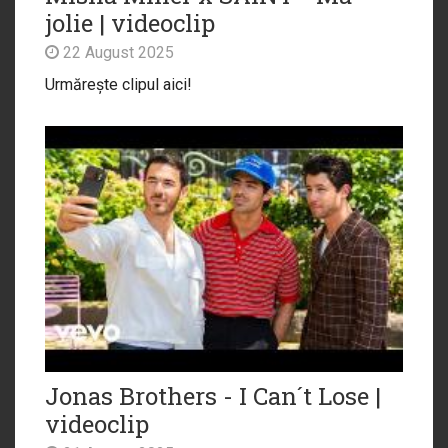
jolie | videoclip
22 August 2025
Urmărește clipul aici!
Jonas Brothers - I Can´t Lose |
videoclip