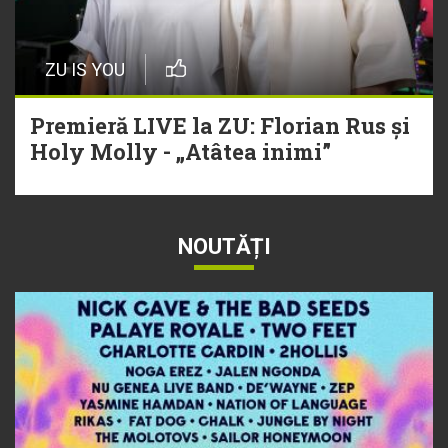
ZU IS YOU
Premieră LIVE la ZU: Florian Rus și
Holy Molly - „Atâtea inimi”
NOUTĂȚI