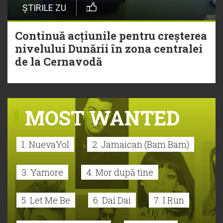
ȘTIRILE ZU
Continuă acțiunile pentru creșterea
nivelului Dunării în zona centralei
de la Cernavodă
MOST WANTED
1. NuevaYol
2. Jamaican (Bam Bam)
3. Yamore
4. Mor după tine
5. Let Me Be
6. Dai Dai
7. I Run