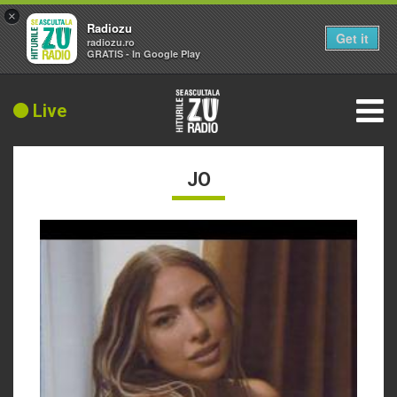
×
Radiozu
Get it
radiozu.ro
GRATIS - In Google Play
Live
JO