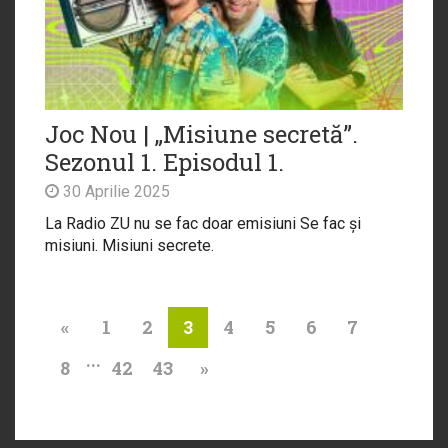
Joc Nou | „Misiune secretă”.
Sezonul 1. Episodul 1.
30 Aprilie 2025
La Radio ZU nu se fac doar emisiuni Se fac și
misiuni. Misiuni secrete.
«
1
2
4
5
6
7
3
...
8
42
43
»