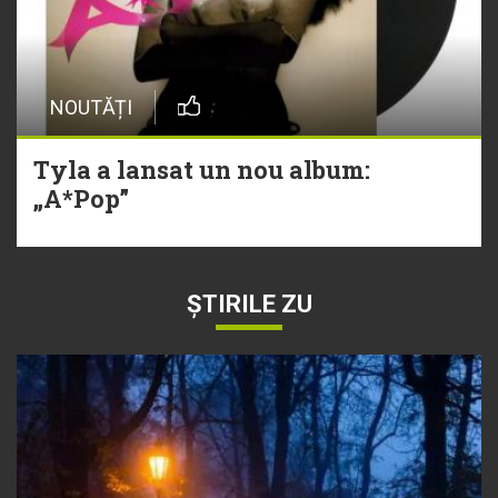
NOUTĂȚI
Tyla a lansat un nou album:
„A*Pop”
ȘTIRILE ZU