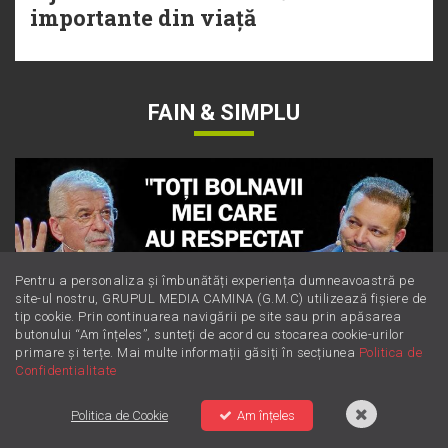
importante din viață
FAIN & SIMPLU
Pentru a personaliza și îmbunătăți experiența dumneavoastră pe
site-ul nostru, GRUPUL MEDIA CAMINA (G.M.C) utilizează fișiere de
tip cookie. Prin continuarea navigării pe site sau prin apăsarea
butonului “Am înțeles”, sunteți de acord cu stocarea cookie-urilor
primare și terțe. Mai multe informații găsiți în secțiunea
Politica de
Confidentialitate
Politica de Cookie
Am înțeles
Dieta Cerin: cum să slăbești sănătos