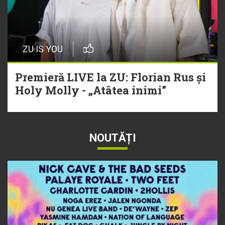
ZU IS YOU
Premieră LIVE la ZU: Florian Rus și
Holy Molly - „Atâtea inimi”
NOUTĂȚI