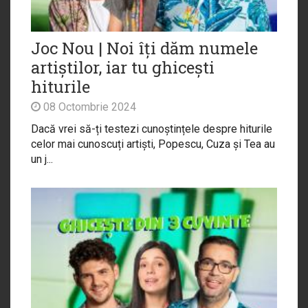
Joc Nou | Noi îți dăm numele
artiștilor, iar tu ghicești
hiturile
08 Octombrie 2024
Dacă vrei să-ți testezi cunoștințele despre hiturile
celor mai cunoscuți artiști, Popescu, Cuza și Tea au
un j...