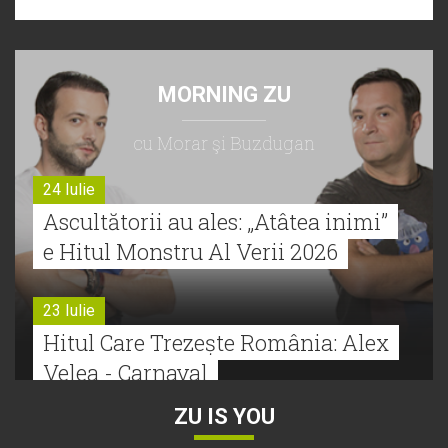
MORNING ZU
cu Morar şi Buzdugan
24 Iulie
Ascultătorii au ales: „Atâtea inimi”
e Hitul Monstru Al Verii 2026
23 Iulie
Hitul Care Trezește România: Alex
Velea - Carnaval
ZU IS YOU
22 Iulie