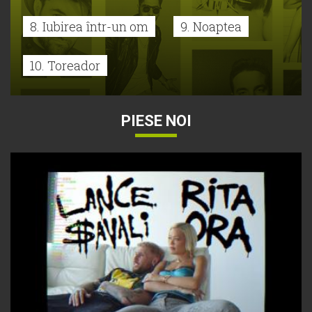
8. Iubirea într-un om
9. Noaptea
10. Toreador
PIESE NOI