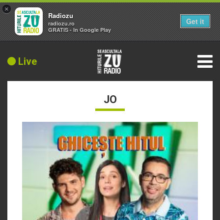
×
Radiozu
Get it
radiozu.ro
GRATIS - In Google Play
Live
JO