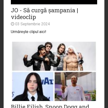
JO - Să curgă șampania |
videoclip
03 Septembrie 2024
Urmărește clipul aici!
Billie Eilish, Snoop Dogg and