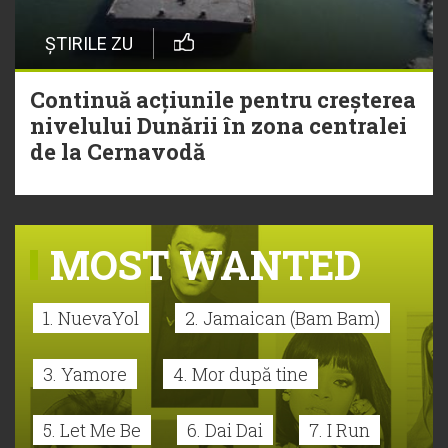
ȘTIRILE ZU
Continuă acțiunile pentru creșterea
nivelului Dunării în zona centralei
de la Cernavodă
MOST WANTED
1. NuevaYol
2. Jamaican (Bam Bam)
3. Yamore
4. Mor după tine
5. Let Me Be
6. Dai Dai
7. I Run