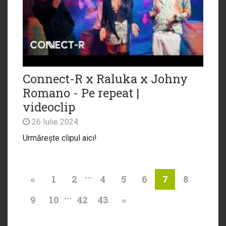
Connect-R x Raluka x Johny
Romano - Pe repeat |
videoclip
26 Iulie 2024
Urmărește clipul aici!
...
«
1
2
4
5
6
8
7
...
9
10
42
43
»