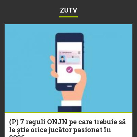
ZUTV
(P) 7 reguli ONJN pe care trebuie să
le știe orice jucător pasionat în