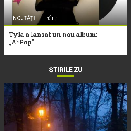
NOUTĂȚI
Tyla a lansat un nou album:
„A*Pop”
ȘTIRILE ZU