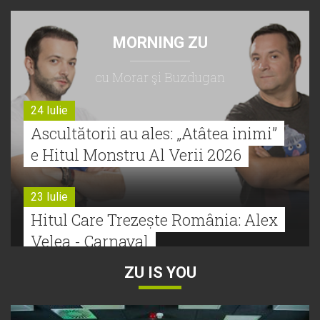
MORNING ZU
cu Morar şi Buzdugan
24 Iulie
Ascultătorii au ales: „Atâtea inimi”
e Hitul Monstru Al Verii 2026
23 Iulie
Hitul Care Trezește România: Alex
Velea - Carnaval
ZU IS YOU
22 Iulie
Bătălie strânsă la Hitul Monstru Al