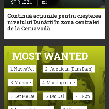
ȘTIRILE ZU
Continuă acțiunile pentru creșterea
nivelului Dunării în zona centralei
de la Cernavodă
MOST WANTED
1. NuevaYol
2. Jamaican (Bam Bam)
3. Yamore
4. Mor după tine
5. Let Me Be
6. Dai Dai
7. I Run