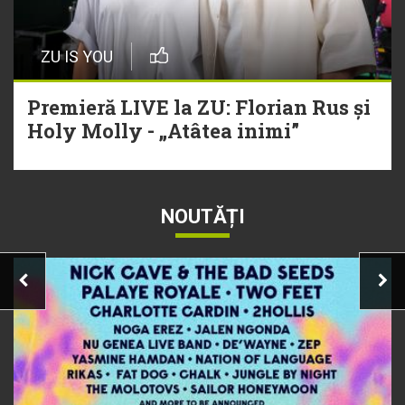
ZU IS YOU
Premieră LIVE la ZU: Florian Rus și
Holy Molly - „Atâtea inimi”
NOUTĂȚI