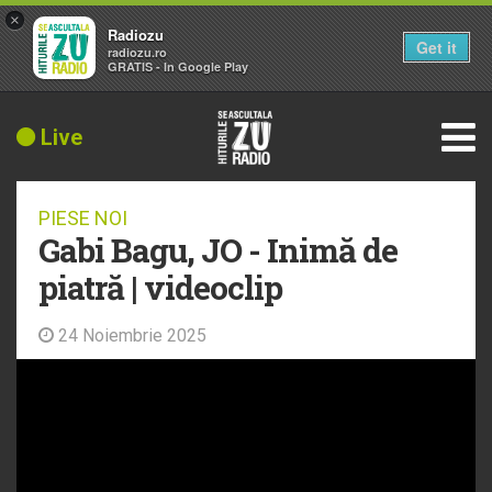
×
Radiozu
Get it
radiozu.ro
GRATIS - In Google Play
Live
PIESE NOI
Gabi Bagu, JO - Inimă de
piatră | videoclip
24 Noiembrie 2025