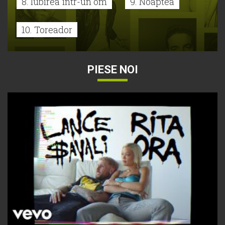
8. Iubirea într-un om
9. Noaptea
10. Toreador
PIESE NOI