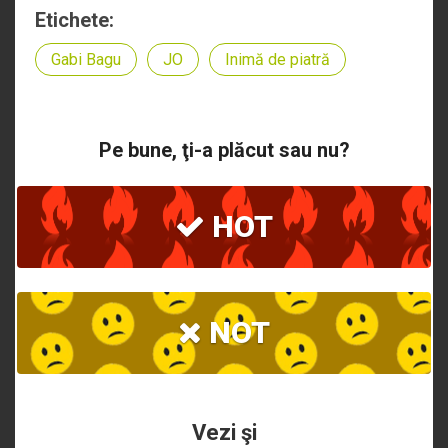
Etichete:
Gabi Bagu
JO
Inimă de piatră
Pe bune, ţi-a plăcut sau nu?
HOT
NOT
Vezi şi