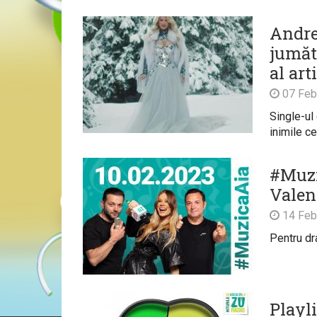
Andre
jumăt
al art
07 Feb
Single-ul
inimile ce
#Muzi
Valen
14 Feb
Pentru d
Playli