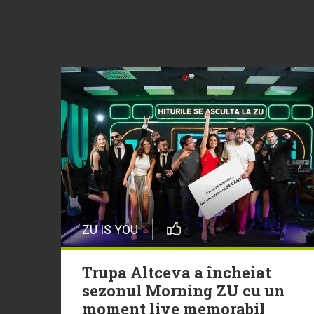
ZU IS YOU
Trupa Altceva a încheiat
sezonul Morning ZU cu un
moment live memorabil