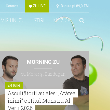
Contact
ZU LIVE
Bucureşti 89,0 FM
EMISIUNI ZU
ȘTIRI
MUZICA
MORNING ZU
cu Morar şi Buzdugan
24 Iulie
Ascultătorii au ales: „Atâtea
inimi” e Hitul Monstru Al
Verii 2026