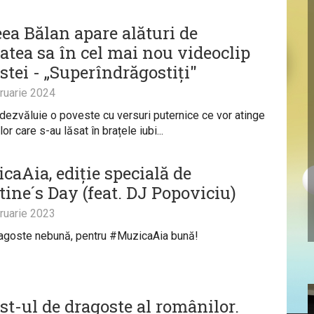
ea Bălan apare alături de
atea sa în cel mai nou videoclip
istei - „Superîndrăgostiți"
ruarie 2024
 dezvăluie o poveste cu versuri puternice ce vor atinge
lor care s-au lăsat în brațele iubi...
caAia, ediție specială de
tine´s Day (feat. DJ Popoviciu)
ruarie 2023
ragoste nebună, pentru #MuzicaAia bună!
st-ul de dragoste al românilor.