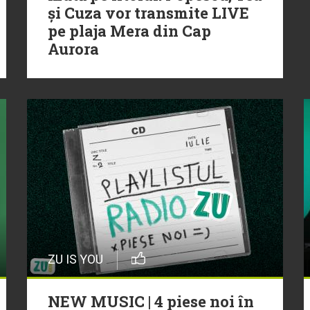
și Cuza vor transmite LIVE
pe plaja Mera din Cap
Aurora
ZU IS YOU
NEW MUSIC | 4 piese noi în