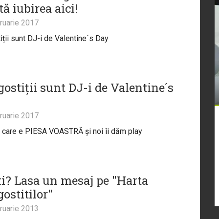
ă iubirea aici!
ruarie 2017
iții sunt DJ-i de Valentine´s Day
ostiții sunt DJ-i de Valentine´s
ruarie 2017
 care e PIESA VOASTRĂ și noi îi dăm play
ti? Lasa un mesaj pe "Harta
ostitilor"
ruarie 2013