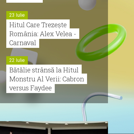
23 Iulie
Hitul Care Trezește
România: Alex Velea -
Carnaval
22 Iulie
Bătălie strânsă la Hitul
Monstru Al Verii: Cabron
versus Faydee
21 Iulie
Dă volumul mai tare!
Cabron vine cu Hitul
Monstru al Verii