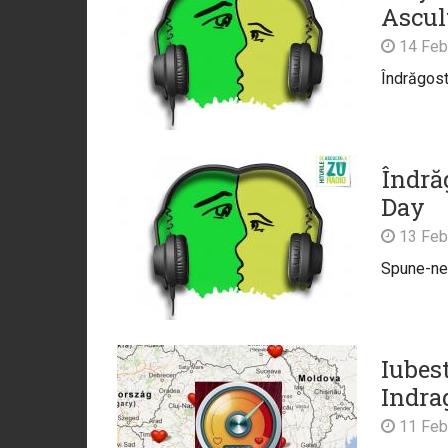
Ascult
14 Feb
Îndrăgost
Îndrăg
Day
13 Feb
Spune-ne
Iubes
Indrag
11 Feb