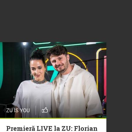
ZU IS YOU
Premieră LIVE la ZU: Florian