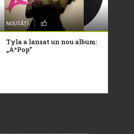
NOUTĂȚI
Tyla a lansat un nou album:
„A*Pop”