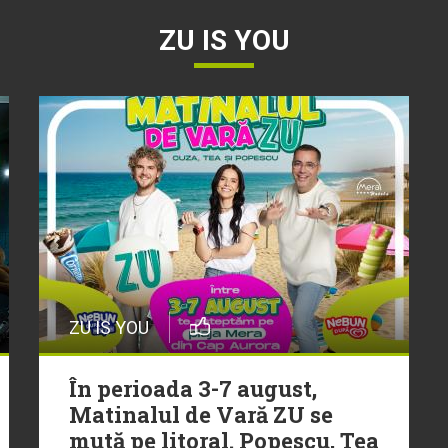
ZU IS YOU
ZU IS YOU
În perioada 3-7 august,
Matinalul de Vară ZU se
mută pe litoral. Popescu, Tea