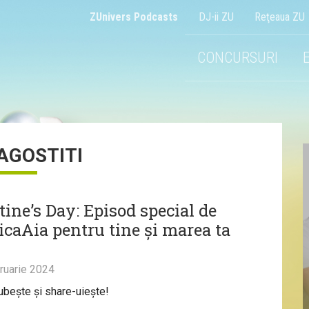
ZUnivers Podcasts
DJ-ii ZU
Reţeaua ZU
CONCURSURI
AGOSTITI
tine’s Day: Episod special de
caAia pentru tine și marea ta
ruarie 2024
iubește și share-uiește!