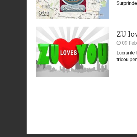
Surprinde-
ZU lo
09 Feb
Lucrurile
tricou pen