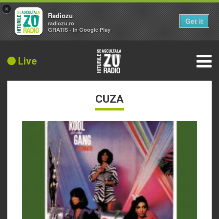
×
Radiozu
Get it
radiozu.ro
GRATIS - In Google Play
Live
CUZA