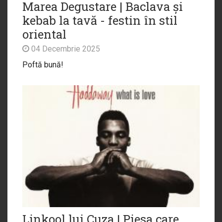
Marea Degustare | Baclava și
kebab la tavă - festin în stil
oriental
04 Decembrie 2025
Poftă bună!
Linkool lui Cuza | Piesa care