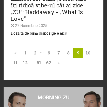
îți ridică vibe-ul cât ai zice
„ZU”: Haddaway - „What Is
Love”
27 Noiembrie 2025
Doza ta de bună dispoziție e aici!
...
«
1
2
6
7
8
10
9
...
11
12
61
62
»
MORNING ZU