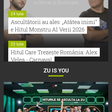
cu Morar şi Buzdugan
24 Iulie
Ascultătorii au ales: „Atâtea inimi”
e Hitul Monstru Al Verii 2026
23 Iulie
Hitul Care Trezește România: Alex
Velea - Carnaval
ZU IS YOU
22 Iulie
Bătălie strânsă la Hitul Monstru Al
Verii: Cabron versus Faydee
21 Iulie