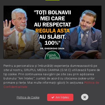
Pentru a personaliza și îmbunătăți experiența dumneavoastră pe
Dieta Cerin: cum să slăbești sănătos
site-ul nostru, GRUPUL MEDIA CAMINA (G.M.C) utilizează fișiere de
fără să numeri obsesiv caloriile
tip cookie. Prin continuarea navigării pe site sau prin apăsarea
butonului “Am înțeles”, sunteți de acord cu stocarea cookie-urilor
primare și terțe. Mai multe informații găsiți în secțiunea
Politica de
Confidentialitate
Politica de Cookie
Am înțeles