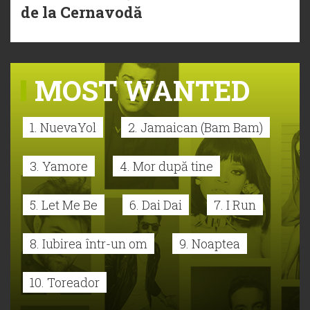
de la Cernavodă
MOST WANTED
1. NuevaYol
2. Jamaican (Bam Bam)
3. Yamore
4. Mor după tine
5. Let Me Be
6. Dai Dai
7. I Run
8. Iubirea într-un om
9. Noaptea
10. Toreador