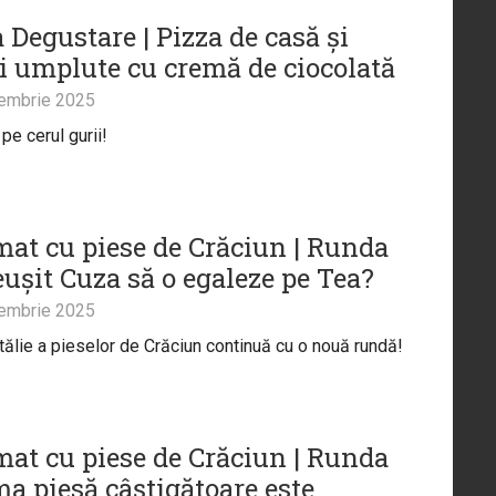
 Degustare | Pizza de casă și
i umplute cu cremă de ciocolată
embrie 2025
pe cerul gurii!
at cu piese de Crăciun | Runda
eușit Cuza să o egaleze pe Tea?
embrie 2025
ălie a pieselor de Crăciun continuă cu o nouă rundă!
at cu piese de Crăciun | Runda
ma piesă câștigătoare este...