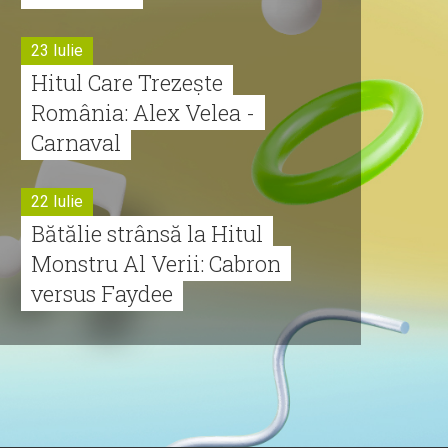
23 Iulie
Hitul Care Trezește
România: Alex Velea -
Carnaval
22 Iulie
Bătălie strânsă la Hitul
Monstru Al Verii: Cabron
versus Faydee
21 Iulie
Dă volumul mai tare!
Cabron vine cu Hitul
Monstru al Verii