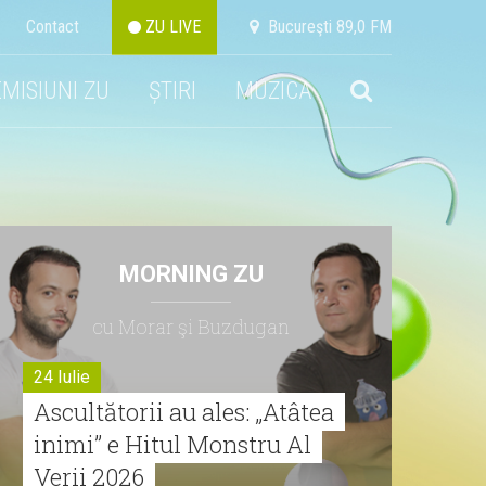
Contact
ZU LIVE
Bucureşti 89,0 FM
EMISIUNI ZU
ȘTIRI
MUZICA
MORNING ZU
cu Morar şi Buzdugan
24 Iulie
Ascultătorii au ales: „Atâtea
inimi” e Hitul Monstru Al
Verii 2026