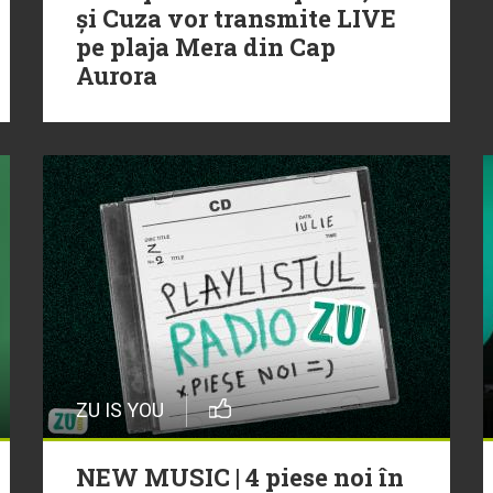
și Cuza vor transmite LIVE
pe plaja Mera din Cap
Aurora
ZU IS YOU
NEW MUSIC | 4 piese noi în