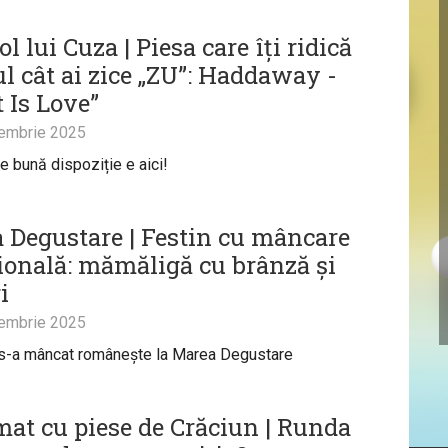
l lui Cuza | Piesa care îți ridică
ul cât ai zice „ZU”: Haddaway -
 Is Love”
embrie 2025
e bună dispoziție e aici!
 Degustare | Festin cu mâncare
țională: mămăligă cu brânză și
i
embrie 2025
 s-a mâncat românește la Marea Degustare
at cu piese de Crăciun | Runda