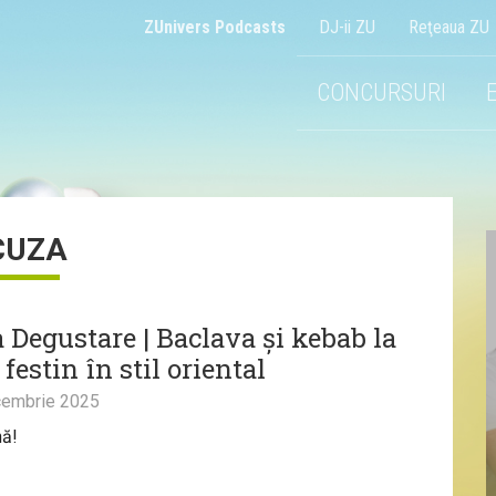
ZUnivers Podcasts
DJ-ii ZU
Reţeaua ZU
CONCURSURI
CUZA
 Degustare | Baclava și kebab la
 festin în stil oriental
embrie 2025
nă!