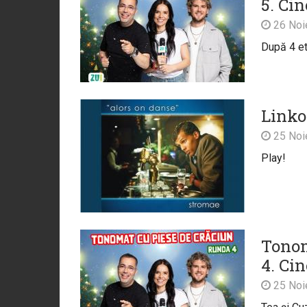
5. Ci
26 Noi
După 4 eta
Linkoo
25 Noi
Play!
Tonom
4. Ci
25 Noi