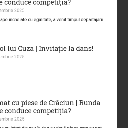
ne conduce competiția?
embrie 2025
pe încheiate cu egalitate, a venit timpul departajării
l lui Cuza | Invitație la dans!
embrie 2025
at cu piese de Crăciun | Runda
ne conduce competiția?
embrie 2025