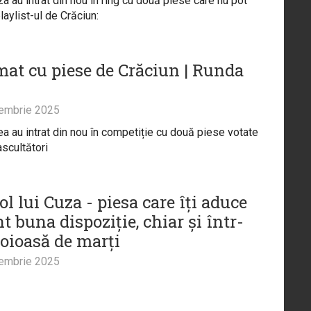
za au intrat din nou în ring cu două piese care nu pot
playlist-ul de Crăciun:
at cu piese de Crăciun | Runda
embrie 2025
ea au intrat din nou în competiție cu două piese votate
ascultători
l lui Cuza - piesa care îți aduce
t buna dispoziție, chiar și într-
loioasă de marți
embrie 2025