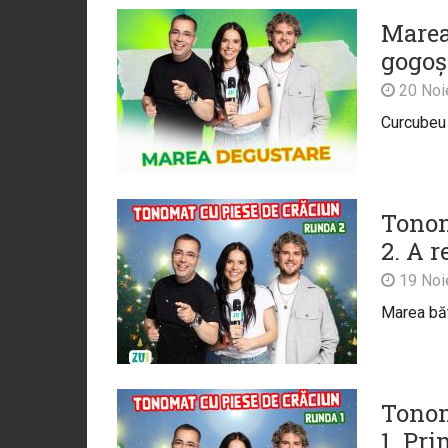
Marea
gogoș
20 Noi
Curcubeu 
Tonom
2. A r
19 Noi
Marea băt
Tonom
1. Pri