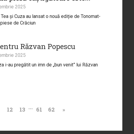
embrie 2025
Tea și Cuza au lansat o nouă ediție de Tonomat-
 piese de Crăciun
entru Răzvan Popescu
embrie 2025
za i-au pregătit un imn de „bun venit” lui Răzvan
...
1
12
13
61
62
»