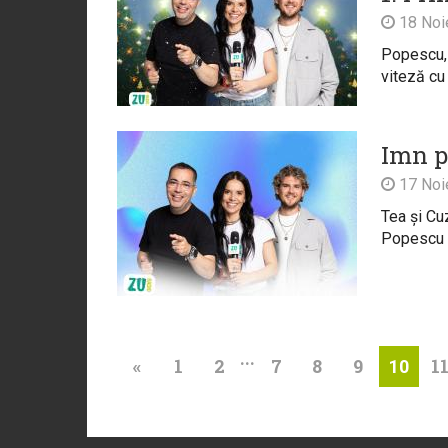
18 Noi
Popescu, 
viteză cu
Imn p
17 Noi
Tea și Cu
Popescu
...
«
1
2
7
8
9
1
10