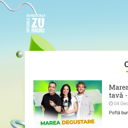
Marea
tavă -
04 Dec
Poftă bu