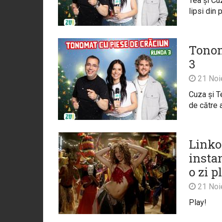
Tea și Cu
lipsi din 
Tonom
3
21 Noi
Cuza și T
de către 
Linkoo
instan
o zi p
21 Noi
Play!