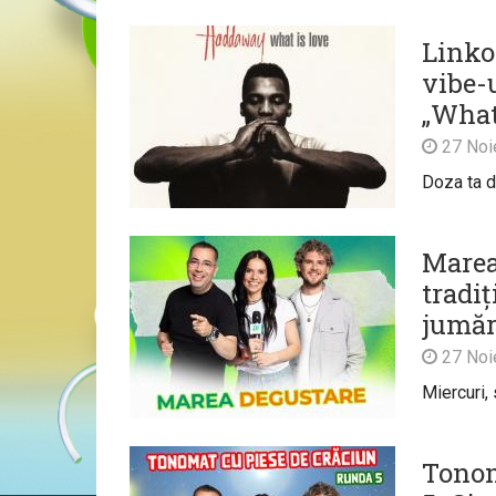
Linkoo
vibe-
„What
27 Noi
Doza ta d
Marea
tradi
jumăr
27 Noi
Miercuri,
Tonom