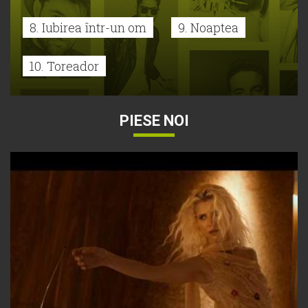
8. Iubirea într-un om
9. Noaptea
10. Toreador
PIESE NOI