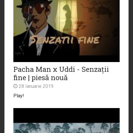
Pacha Man x Uddi - Senzații
fine | piesă nouă
28 Ianuarie 2019
Play!