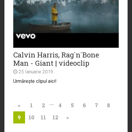
Calvin Harris, Rag´n´Bone
Man - Giant | videoclip
25 Ianuarie 2019
Urmărește clipul aici!
...
«
1
2
4
5
6
7
8
10
11
12
»
9