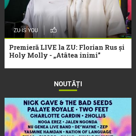
ZU IS YOU
Premieră LIVE la ZU: Florian Rus și
Holy Molly - „Atâtea inimi”
NOUTĂȚI