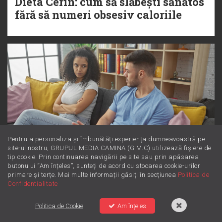
Dieta Cerin: cum să slăbești sănătos
fără să numeri obsesiv caloriile
Pentru a personaliza și îmbunătăți experiența dumneavoastră pe
site-ul nostru, GRUPUL MEDIA CAMINA (G.M.C) utilizează fișiere de
tip cookie. Prin continuarea navigării pe site sau prin apăsarea
butonului “Am înțeles”, sunteți de acord cu stocarea cookie-urilor
Dincolo de supărare: Este furie sau
primare și terțe. Mai multe informații găsiți în secțiunea
Politica de
Confidentialitate
iritare? Învață să le diferențiezi
Politica de Cookie
Am înțeles