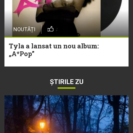
NOUTĂȚI
Tyla a lansat un nou album:
„A*Pop”
ȘTIRILE ZU