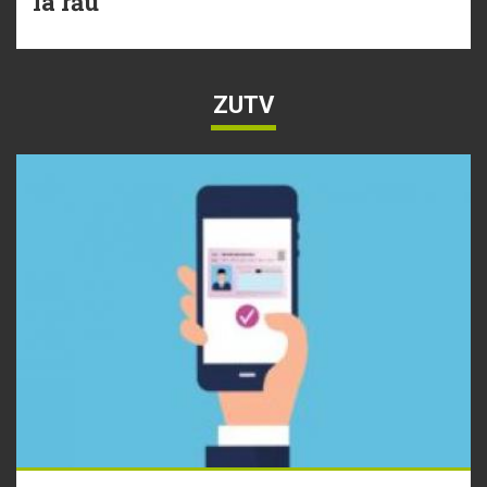
la rău
ZUTV