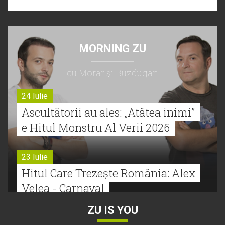
MORNING ZU
cu Morar şi Buzdugan
24 Iulie
Ascultătorii au ales: „Atâtea inimi”
e Hitul Monstru Al Verii 2026
23 Iulie
Hitul Care Trezește România: Alex
Velea - Carnaval
ZU IS YOU
22 Iulie