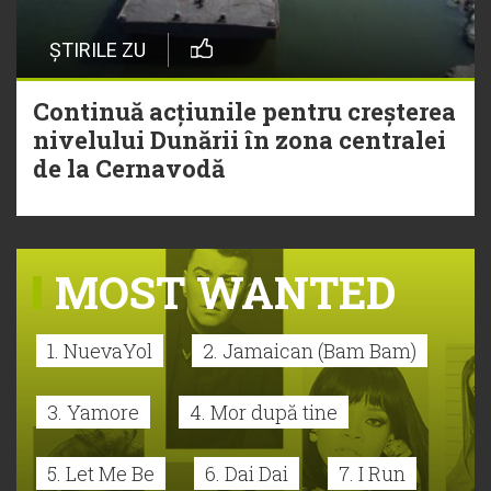
ȘTIRILE ZU
Continuă acțiunile pentru creșterea
nivelului Dunării în zona centralei
de la Cernavodă
MOST WANTED
1. NuevaYol
2. Jamaican (Bam Bam)
3. Yamore
4. Mor după tine
5. Let Me Be
6. Dai Dai
7. I Run